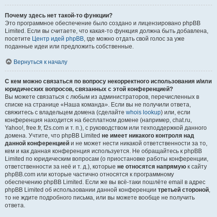
Почему здесь нет такой-то функции?
Это программное обеспечение было создано и лицензировано phpBB
Limited. Если вы считаете, что какая-то функция должна быть добавлена,
посетите
Центр идей phpBB
, где можно отдать свой голос за уже
поданные идеи или предложить собственные.
Вернуться к началу
С кем можно связаться по вопросу некорректного использования и/или
юридических вопросов, связанных с этой конференцией?
Вы можете связаться с любым из администраторов, перечисленных в
списке на странице «Наша команда». Если вы не получили ответа,
свяжитесь с владельцем домена (сделайте
whois lookup
) или, если
конференция находится на бесплатном домене (например, chat.ru,
Yahoo!, free.fr, f2s.com и т. п.), с руководством или техподдержкой данного
домена. Учтите, что phpBB Limited
не имеет никакого контроля над
данной конференцией
и не может нести никакой ответственности за то,
кем и как данная конференция используется. Не обращайтесь к phpBB
Limited по юридическим вопросам (о приостановке работы конференции,
ответственности за неё и т. д.), которые
не относятся напрямую
к сайту
phpBB.com или которые частично относятся к программному
обеспечению phpBB Limited. Если же вы всё-таки пошлёте email в адрес
phpBB Limited об использовании данной конференции
третьей стороной
,
то не ждите подробного письма, или вы можете вообще не получить
ответа.