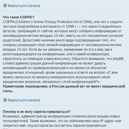
Вернуться к началу
Что такое COPPA?
COPPA (Children’s Online Privacy Protection Act of 1998), или Акт о защите
частных прав ребёнка в интернете от 1998 г. — это закон Соединённых
Штатов, требующий от сайтов, которые могут собирать информацию от
несовершеннолетних младше 13 лет, иметь на это письменное согласие
родителей. Допустимо наличие иного вида подтверждения того, что
опекуны разрешают сбор личной информации от несовершеннолетних
младше 13 лет. Если вы не уверены, применимо ли это к вам, как к
регистрирующемуся на конференции, или к самой конференции,
обратитесь за помощью к юрисконсульту. Обратите внимание, что phpBB
Limited администрация данной конференции не может давать
рекомендаций по правовым вопросам и не является объектом
юридических отношений, кроме указанных в ответе на вопрос «С кем
можно связаться по вопросу некорректного использования и/или
юридических вопросов, связанных с этой конференцией?».
Примечание переводчика: в России данный акт не имеет юридической
силы.
.
Вернуться к началу
Почему я не могу зарегистрироваться?
Возможно, администратор конференции отключил регистрацию новых
пользователей. Также возможно, что он заблокировал ваш IP-адрес или
запретил имя, под которым вы пытаетесь зарегистрироваться.