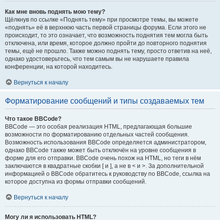
Как мне вновь поднять мою тему?
Щёлкнув по ссылке «Поднять тему» при просмотре темы, вы можете
«поднять» её в верхнюю часть первой страницы форума. Если этого не
происходит, то это означает, что возможность поднятия тем могла быть
отключена, или время, которое должно пройти до повторного поднятия
темы, ещё не прошло. Также можно поднять тему, просто ответив на неё,
однако удостоверьтесь, что тем самым вы не нарушаете правила
конференции, на которой находитесь.
Вернуться к началу
Форматирование сообщений и типы создаваемых тем
Что такое BBCode?
BBCode — это особая реализация HTML, предлагающая большие
возможности по форматированию отдельных частей сообщения.
Возможность использования BBCode определяется администратором,
однако BBCode также может быть отключён на уровне сообщения в
форме для его отправки. BBCode очень похож на HTML, но теги в нём
заключаются в квадратные скобки [ и ], а не в < и >. За дополнительной
информацией о BBCode обратитесь к руководству по BBCode, ссылка на
которое доступна из формы отправки сообщений.
Вернуться к началу
Могу ли я использовать HTML?