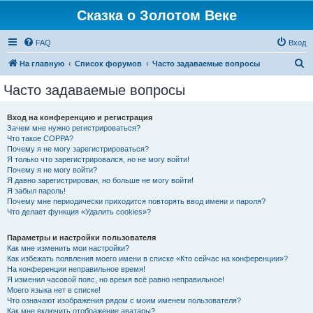
Сказка о Золотом Веке
FAQ
Вход
П
На главную
Список форумов
Часто задаваемые вопросы
о
Часто задаваемые вопросы
и
с
Вход на конференцию и регистрация
Зачем мне нужно регистрироваться?
к
Что такое COPPA?
Почему я не могу зарегистрироваться?
Я только что зарегистрировался, но не могу войти!
Почему я не могу войти?
Я давно зарегистрирован, но больше не могу войти!
Я забыл пароль!
Почему мне периодически приходится повторять ввод имени и пароля?
Что делает функция «Удалить cookies»?
Параметры и настройки пользователя
Как мне изменить мои настройки?
Как избежать появления моего имени в списке «Кто сейчас на конференции»?
На конференции неправильное время!
Я изменил часовой пояс, но время всё равно неправильное!
Моего языка нет в списке!
Что означают изображения рядом с моим именем пользователя?
Как мне включить отображение аватары?