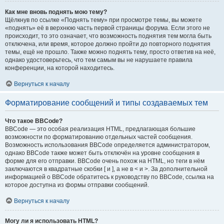
Как мне вновь поднять мою тему?
Щёлкнув по ссылке «Поднять тему» при просмотре темы, вы можете
«поднять» её в верхнюю часть первой страницы форума. Если этого не
происходит, то это означает, что возможность поднятия тем могла быть
отключена, или время, которое должно пройти до повторного поднятия
темы, ещё не прошло. Также можно поднять тему, просто ответив на неё,
однако удостоверьтесь, что тем самым вы не нарушаете правила
конференции, на которой находитесь.
Вернуться к началу
Форматирование сообщений и типы создаваемых тем
Что такое BBCode?
BBCode — это особая реализация HTML, предлагающая большие
возможности по форматированию отдельных частей сообщения.
Возможность использования BBCode определяется администратором,
однако BBCode также может быть отключён на уровне сообщения в
форме для его отправки. BBCode очень похож на HTML, но теги в нём
заключаются в квадратные скобки [ и ], а не в < и >. За дополнительной
информацией о BBCode обратитесь к руководству по BBCode, ссылка на
которое доступна из формы отправки сообщений.
Вернуться к началу
Могу ли я использовать HTML?