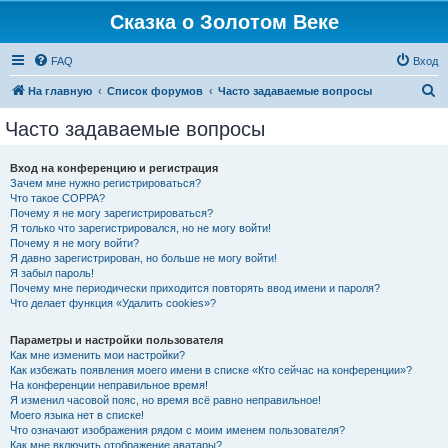
Сказка о Золотом Веке
FAQ
Вход
П
На главную
Список форумов
Часто задаваемые вопросы
о
Часто задаваемые вопросы
и
с
Вход на конференцию и регистрация
Зачем мне нужно регистрироваться?
к
Что такое COPPA?
Почему я не могу зарегистрироваться?
Я только что зарегистрировался, но не могу войти!
Почему я не могу войти?
Я давно зарегистрирован, но больше не могу войти!
Я забыл пароль!
Почему мне периодически приходится повторять ввод имени и пароля?
Что делает функция «Удалить cookies»?
Параметры и настройки пользователя
Как мне изменить мои настройки?
Как избежать появления моего имени в списке «Кто сейчас на конференции»?
На конференции неправильное время!
Я изменил часовой пояс, но время всё равно неправильное!
Моего языка нет в списке!
Что означают изображения рядом с моим именем пользователя?
Как мне включить отображение аватары?