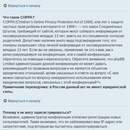
Вернуться к началу
Что такое COPPA?
COPPA (Children’s Online Privacy Protection Act of 1998), или Акт о защите
частных прав ребёнка в интернете от 1998 г. — это закон Соединённых
Штатов, требующий от сайтов, которые могут собирать информацию от
несовершеннолетних младше 13 лет, иметь на это письменное согласие
родителей. Допустимо наличие иного вида подтверждения того, что
опекуны разрешают сбор личной информации от несовершеннолетних
младше 13 лет. Если вы не уверены, применимо ли это к вам, как к
регистрирующемуся на конференции, или к самой конференции,
обратитесь за помощью к юрисконсульту. Обратите внимание, что phpBB
Limited администрация данной конференции не может давать
рекомендаций по правовым вопросам и не является объектом
юридических отношений, кроме указанных в ответе на вопрос «С кем
можно связаться по вопросу некорректного использования и/или
юридических вопросов, связанных с этой конференцией?».
Примечание переводчика: в России данный акт не имеет юридической
силы.
.
Вернуться к началу
Почему я не могу зарегистрироваться?
Возможно, администратор конференции отключил регистрацию новых
пользователей. Также возможно, что он заблокировал ваш IP-адрес или
запретил имя, под которым вы пытаетесь зарегистрироваться.