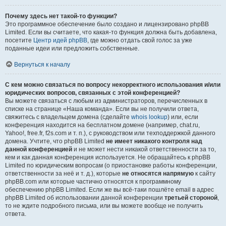
Почему здесь нет такой-то функции?
Это программное обеспечение было создано и лицензировано phpBB
Limited. Если вы считаете, что какая-то функция должна быть добавлена,
посетите
Центр идей phpBB
, где можно отдать свой голос за уже
поданные идеи или предложить собственные.
Вернуться к началу
С кем можно связаться по вопросу некорректного использования и/или
юридических вопросов, связанных с этой конференцией?
Вы можете связаться с любым из администраторов, перечисленных в
списке на странице «Наша команда». Если вы не получили ответа,
свяжитесь с владельцем домена (сделайте
whois lookup
) или, если
конференция находится на бесплатном домене (например, chat.ru,
Yahoo!, free.fr, f2s.com и т. п.), с руководством или техподдержкой данного
домена. Учтите, что phpBB Limited
не имеет никакого контроля над
данной конференцией
и не может нести никакой ответственности за то,
кем и как данная конференция используется. Не обращайтесь к phpBB
Limited по юридическим вопросам (о приостановке работы конференции,
ответственности за неё и т. д.), которые
не относятся напрямую
к сайту
phpBB.com или которые частично относятся к программному
обеспечению phpBB Limited. Если же вы всё-таки пошлёте email в адрес
phpBB Limited об использовании данной конференции
третьей стороной
,
то не ждите подробного письма, или вы можете вообще не получить
ответа.