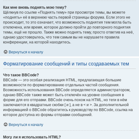
Как мне вновь поднять мою тему?
Щёлкнув по ссылке «Поднять тему» при просмотре темы, вы можете
«поднять» её в верхнюю часть первой страницы форума. Если этого не
происходит, то это означает, что возможность поднятия тем могла быть
отключена, или время, которое должно пройти до повторного поднятия
темы, ещё не прошло. Также можно поднять тему, просто ответив на неё,
однако удостоверьтесь, что тем самым вы не нарушаете правила
конференции, на которой находитесь.
Вернуться к началу
Форматирование сообщений и типы создаваемых тем
Что такое BBCode?
BBCode — это особая реализация HTML, предлагающая большие
возможности по форматированию отдельных частей сообщения.
Возможность использования BBCode определяется администратором,
однако BBCode также может быть отключён на уровне сообщения в
форме для его отправки. BBCode очень похож на HTML, но теги в нём
заключаются в квадратные скобки [ и ], а не в < и >. За дополнительной
информацией о BBCode обратитесь к руководству по BBCode, ссылка на
которое доступна из формы отправки сообщений.
Вернуться к началу
Могу ли я использовать HTML?