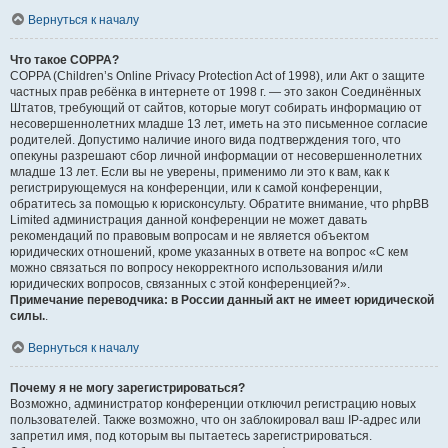
Вернуться к началу
Что такое COPPA?
COPPA (Children’s Online Privacy Protection Act of 1998), или Акт о защите
частных прав ребёнка в интернете от 1998 г. — это закон Соединённых
Штатов, требующий от сайтов, которые могут собирать информацию от
несовершеннолетних младше 13 лет, иметь на это письменное согласие
родителей. Допустимо наличие иного вида подтверждения того, что
опекуны разрешают сбор личной информации от несовершеннолетних
младше 13 лет. Если вы не уверены, применимо ли это к вам, как к
регистрирующемуся на конференции, или к самой конференции,
обратитесь за помощью к юрисконсульту. Обратите внимание, что phpBB
Limited администрация данной конференции не может давать
рекомендаций по правовым вопросам и не является объектом
юридических отношений, кроме указанных в ответе на вопрос «С кем
можно связаться по вопросу некорректного использования и/или
юридических вопросов, связанных с этой конференцией?».
Примечание переводчика: в России данный акт не имеет юридической
силы.
.
Вернуться к началу
Почему я не могу зарегистрироваться?
Возможно, администратор конференции отключил регистрацию новых
пользователей. Также возможно, что он заблокировал ваш IP-адрес или
запретил имя, под которым вы пытаетесь зарегистрироваться.