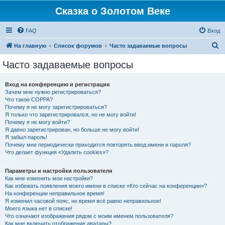
Сказка о Золотом Веке
FAQ
Вход
П
На главную
Список форумов
Часто задаваемые вопросы
о
Часто задаваемые вопросы
и
с
Вход на конференцию и регистрация
Зачем мне нужно регистрироваться?
к
Что такое COPPA?
Почему я не могу зарегистрироваться?
Я только что зарегистрировался, но не могу войти!
Почему я не могу войти?
Я давно зарегистрирован, но больше не могу войти!
Я забыл пароль!
Почему мне периодически приходится повторять ввод имени и пароля?
Что делает функция «Удалить cookies»?
Параметры и настройки пользователя
Как мне изменить мои настройки?
Как избежать появления моего имени в списке «Кто сейчас на конференции»?
На конференции неправильное время!
Я изменил часовой пояс, но время всё равно неправильное!
Моего языка нет в списке!
Что означают изображения рядом с моим именем пользователя?
Как мне включить отображение аватары?