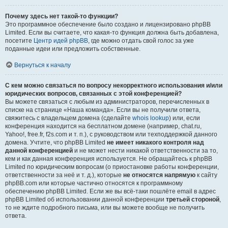
Почему здесь нет такой-то функции?
Это программное обеспечение было создано и лицензировано phpBB
Limited. Если вы считаете, что какая-то функция должна быть добавлена,
посетите
Центр идей phpBB
, где можно отдать свой голос за уже
поданные идеи или предложить собственные.
Вернуться к началу
С кем можно связаться по вопросу некорректного использования и/или
юридических вопросов, связанных с этой конференцией?
Вы можете связаться с любым из администраторов, перечисленных в
списке на странице «Наша команда». Если вы не получили ответа,
свяжитесь с владельцем домена (сделайте
whois lookup
) или, если
конференция находится на бесплатном домене (например, chat.ru,
Yahoo!, free.fr, f2s.com и т. п.), с руководством или техподдержкой данного
домена. Учтите, что phpBB Limited
не имеет никакого контроля над
данной конференцией
и не может нести никакой ответственности за то,
кем и как данная конференция используется. Не обращайтесь к phpBB
Limited по юридическим вопросам (о приостановке работы конференции,
ответственности за неё и т. д.), которые
не относятся напрямую
к сайту
phpBB.com или которые частично относятся к программному
обеспечению phpBB Limited. Если же вы всё-таки пошлёте email в адрес
phpBB Limited об использовании данной конференции
третьей стороной
,
то не ждите подробного письма, или вы можете вообще не получить
ответа.