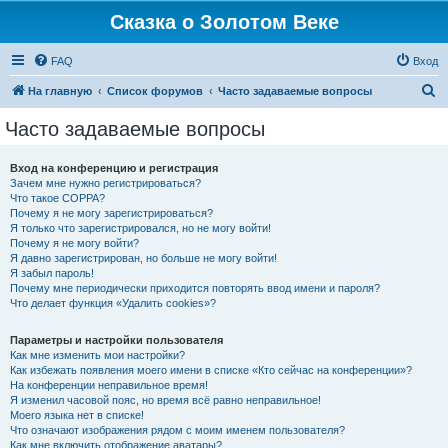
Сказка о Золотом Веке
FAQ
Вход
П
На главную
Список форумов
Часто задаваемые вопросы
о
Часто задаваемые вопросы
и
с
Вход на конференцию и регистрация
Зачем мне нужно регистрироваться?
к
Что такое COPPA?
Почему я не могу зарегистрироваться?
Я только что зарегистрировался, но не могу войти!
Почему я не могу войти?
Я давно зарегистрирован, но больше не могу войти!
Я забыл пароль!
Почему мне периодически приходится повторять ввод имени и пароля?
Что делает функция «Удалить cookies»?
Параметры и настройки пользователя
Как мне изменить мои настройки?
Как избежать появления моего имени в списке «Кто сейчас на конференции»?
На конференции неправильное время!
Я изменил часовой пояс, но время всё равно неправильное!
Моего языка нет в списке!
Что означают изображения рядом с моим именем пользователя?
Как мне включить отображение аватары?