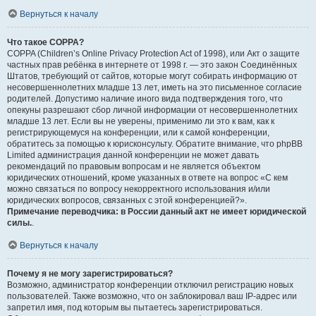
Вернуться к началу
Что такое COPPA?
COPPA (Children’s Online Privacy Protection Act of 1998), или Акт о защите
частных прав ребёнка в интернете от 1998 г. — это закон Соединённых
Штатов, требующий от сайтов, которые могут собирать информацию от
несовершеннолетних младше 13 лет, иметь на это письменное согласие
родителей. Допустимо наличие иного вида подтверждения того, что
опекуны разрешают сбор личной информации от несовершеннолетних
младше 13 лет. Если вы не уверены, применимо ли это к вам, как к
регистрирующемуся на конференции, или к самой конференции,
обратитесь за помощью к юрисконсульту. Обратите внимание, что phpBB
Limited администрация данной конференции не может давать
рекомендаций по правовым вопросам и не является объектом
юридических отношений, кроме указанных в ответе на вопрос «С кем
можно связаться по вопросу некорректного использования и/или
юридических вопросов, связанных с этой конференцией?».
Примечание переводчика: в России данный акт не имеет юридической
силы.
.
Вернуться к началу
Почему я не могу зарегистрироваться?
Возможно, администратор конференции отключил регистрацию новых
пользователей. Также возможно, что он заблокировал ваш IP-адрес или
запретил имя, под которым вы пытаетесь зарегистрироваться.