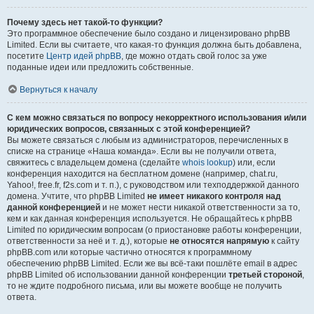
Почему здесь нет такой-то функции?
Это программное обеспечение было создано и лицензировано phpBB
Limited. Если вы считаете, что какая-то функция должна быть добавлена,
посетите
Центр идей phpBB
, где можно отдать свой голос за уже
поданные идеи или предложить собственные.
Вернуться к началу
С кем можно связаться по вопросу некорректного использования и/или
юридических вопросов, связанных с этой конференцией?
Вы можете связаться с любым из администраторов, перечисленных в
списке на странице «Наша команда». Если вы не получили ответа,
свяжитесь с владельцем домена (сделайте
whois lookup
) или, если
конференция находится на бесплатном домене (например, chat.ru,
Yahoo!, free.fr, f2s.com и т. п.), с руководством или техподдержкой данного
домена. Учтите, что phpBB Limited
не имеет никакого контроля над
данной конференцией
и не может нести никакой ответственности за то,
кем и как данная конференция используется. Не обращайтесь к phpBB
Limited по юридическим вопросам (о приостановке работы конференции,
ответственности за неё и т. д.), которые
не относятся напрямую
к сайту
phpBB.com или которые частично относятся к программному
обеспечению phpBB Limited. Если же вы всё-таки пошлёте email в адрес
phpBB Limited об использовании данной конференции
третьей стороной
,
то не ждите подробного письма, или вы можете вообще не получить
ответа.