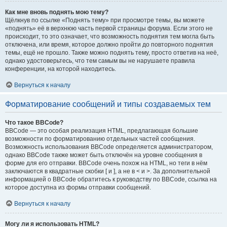
Как мне вновь поднять мою тему?
Щёлкнув по ссылке «Поднять тему» при просмотре темы, вы можете
«поднять» её в верхнюю часть первой страницы форума. Если этого не
происходит, то это означает, что возможность поднятия тем могла быть
отключена, или время, которое должно пройти до повторного поднятия
темы, ещё не прошло. Также можно поднять тему, просто ответив на неё,
однако удостоверьтесь, что тем самым вы не нарушаете правила
конференции, на которой находитесь.
Вернуться к началу
Форматирование сообщений и типы создаваемых тем
Что такое BBCode?
BBCode — это особая реализация HTML, предлагающая большие
возможности по форматированию отдельных частей сообщения.
Возможность использования BBCode определяется администратором,
однако BBCode также может быть отключён на уровне сообщения в
форме для его отправки. BBCode очень похож на HTML, но теги в нём
заключаются в квадратные скобки [ и ], а не в < и >. За дополнительной
информацией о BBCode обратитесь к руководству по BBCode, ссылка на
которое доступна из формы отправки сообщений.
Вернуться к началу
Могу ли я использовать HTML?