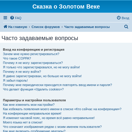
Сказка о Золотом Веке
FAQ
Вход
П
На главную
Список форумов
Часто задаваемые вопросы
о
Часто задаваемые вопросы
и
с
Вход на конференцию и регистрация
Зачем мне нужно регистрироваться?
к
Что такое COPPA?
Почему я не могу зарегистрироваться?
Я только что зарегистрировался, но не могу войти!
Почему я не могу войти?
Я давно зарегистрирован, но больше не могу войти!
Я забыл пароль!
Почему мне периодически приходится повторять ввод имени и пароля?
Что делает функция «Удалить cookies»?
Параметры и настройки пользователя
Как мне изменить мои настройки?
Как избежать появления моего имени в списке «Кто сейчас на конференции»?
На конференции неправильное время!
Я изменил часовой пояс, но время всё равно неправильное!
Моего языка нет в списке!
Что означают изображения рядом с моим именем пользователя?
Как мне включить отображение аватары?