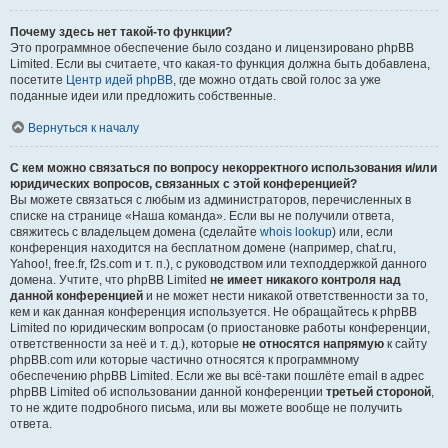
Почему здесь нет такой-то функции?
Это программное обеспечение было создано и лицензировано phpBB
Limited. Если вы считаете, что какая-то функция должна быть добавлена,
посетите
Центр идей phpBB
, где можно отдать свой голос за уже
поданные идеи или предложить собственные.
Вернуться к началу
С кем можно связаться по вопросу некорректного использования и/или
юридических вопросов, связанных с этой конференцией?
Вы можете связаться с любым из администраторов, перечисленных в
списке на странице «Наша команда». Если вы не получили ответа,
свяжитесь с владельцем домена (сделайте
whois lookup
) или, если
конференция находится на бесплатном домене (например, chat.ru,
Yahoo!, free.fr, f2s.com и т. п.), с руководством или техподдержкой данного
домена. Учтите, что phpBB Limited
не имеет никакого контроля над
данной конференцией
и не может нести никакой ответственности за то,
кем и как данная конференция используется. Не обращайтесь к phpBB
Limited по юридическим вопросам (о приостановке работы конференции,
ответственности за неё и т. д.), которые
не относятся напрямую
к сайту
phpBB.com или которые частично относятся к программному
обеспечению phpBB Limited. Если же вы всё-таки пошлёте email в адрес
phpBB Limited об использовании данной конференции
третьей стороной
,
то не ждите подробного письма, или вы можете вообще не получить
ответа.