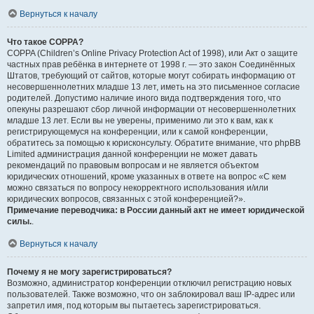
Вернуться к началу
Что такое COPPA?
COPPA (Children’s Online Privacy Protection Act of 1998), или Акт о защите
частных прав ребёнка в интернете от 1998 г. — это закон Соединённых
Штатов, требующий от сайтов, которые могут собирать информацию от
несовершеннолетних младше 13 лет, иметь на это письменное согласие
родителей. Допустимо наличие иного вида подтверждения того, что
опекуны разрешают сбор личной информации от несовершеннолетних
младше 13 лет. Если вы не уверены, применимо ли это к вам, как к
регистрирующемуся на конференции, или к самой конференции,
обратитесь за помощью к юрисконсульту. Обратите внимание, что phpBB
Limited администрация данной конференции не может давать
рекомендаций по правовым вопросам и не является объектом
юридических отношений, кроме указанных в ответе на вопрос «С кем
можно связаться по вопросу некорректного использования и/или
юридических вопросов, связанных с этой конференцией?».
Примечание переводчика: в России данный акт не имеет юридической
силы.
.
Вернуться к началу
Почему я не могу зарегистрироваться?
Возможно, администратор конференции отключил регистрацию новых
пользователей. Также возможно, что он заблокировал ваш IP-адрес или
запретил имя, под которым вы пытаетесь зарегистрироваться.