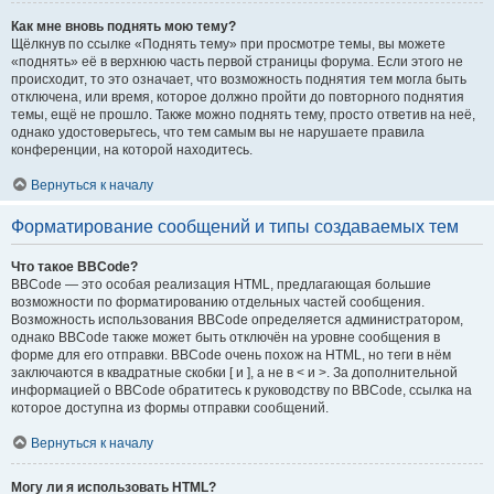
Как мне вновь поднять мою тему?
Щёлкнув по ссылке «Поднять тему» при просмотре темы, вы можете
«поднять» её в верхнюю часть первой страницы форума. Если этого не
происходит, то это означает, что возможность поднятия тем могла быть
отключена, или время, которое должно пройти до повторного поднятия
темы, ещё не прошло. Также можно поднять тему, просто ответив на неё,
однако удостоверьтесь, что тем самым вы не нарушаете правила
конференции, на которой находитесь.
Вернуться к началу
Форматирование сообщений и типы создаваемых тем
Что такое BBCode?
BBCode — это особая реализация HTML, предлагающая большие
возможности по форматированию отдельных частей сообщения.
Возможность использования BBCode определяется администратором,
однако BBCode также может быть отключён на уровне сообщения в
форме для его отправки. BBCode очень похож на HTML, но теги в нём
заключаются в квадратные скобки [ и ], а не в < и >. За дополнительной
информацией о BBCode обратитесь к руководству по BBCode, ссылка на
которое доступна из формы отправки сообщений.
Вернуться к началу
Могу ли я использовать HTML?