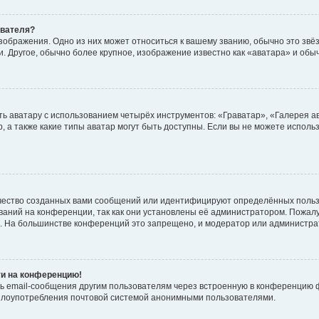
ователя?
зображения. Одно из них может относиться к вашему званию, обычно это звёзд
. Другое, обычно более крупное, изображение известно как «аватара» и обы
ь аватару с использованием четырёх инструментов: «Граватар», «Галерея а
, а также какие типы аватар могут быть доступны. Если вы не можете испол
чество созданных вами сообщений или идентифицируют определённых польз
аний на конференции, так как они установлены её администратором. Пожал
е. На большинстве конференций это запрещено, и модератор или администра
ти на конференцию!
ь email-сообщения другим пользователям через встроенную в конференцию ф
ь злоупотребления почтовой системой анонимными пользователями.