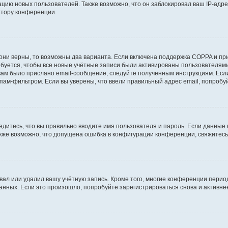
ию новых пользователей. Также возможно, что он заблокировал ваш IP-адре
атору конференции.
они верны, то возможны два варианта. Если включена поддержка COPPA и при 
уется, чтобы все новые учётные записи были активированы пользователями
ам было прислано email-сообщение, следуйте полученным инструкциям. Если
пам-фильтром. Если вы уверены, что ввели правильный адрес email, попробу
едитесь, что вы правильно вводите имя пользователя и пароль. Если данные
Также возможно, что допущена ошибка в конфигурации конференции, свяжитес
вал или удалил вашу учётную запись. Кроме того, многие конференции перио
ных. Если это произошло, попробуйте зарегистрироваться снова и активнее 