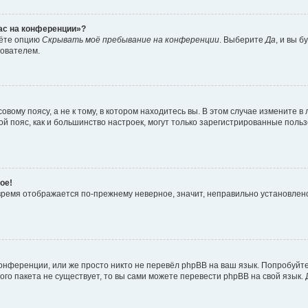
час на конференции»?
дёте опцию
Скрывать моё пребывание на конференции
. Выберите
Да
, и вы 
зователем.
вому поясу, а не к тому, в котором находитесь вы. В этом случае измените в 
овой пояс, как и большинство настроек, могут только зарегистрированные пол
ое!
о время отображается по-прежнему неверное, значит, неправильно установле
онференции, или же просто никто не перевёл phpBB на ваш язык. Попробуйт
вого пакета не существует, то вы сами можете перевести phpBB на свой язы