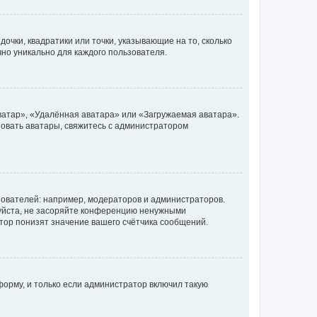
очки, квадратики или точки, указывающие на то, сколько
чно уникально для каждого пользователя.
ватар», «Удалённая аватара» или «Загружаемая аватара».
ьзовать аватары, свяжитесь с администратором
ователей: например, модераторов и администраторов.
уйста, не засоряйте конференцию ненужными
тор понизят значение вашего счётчика сообщений.
орму, и только если администратор включил такую