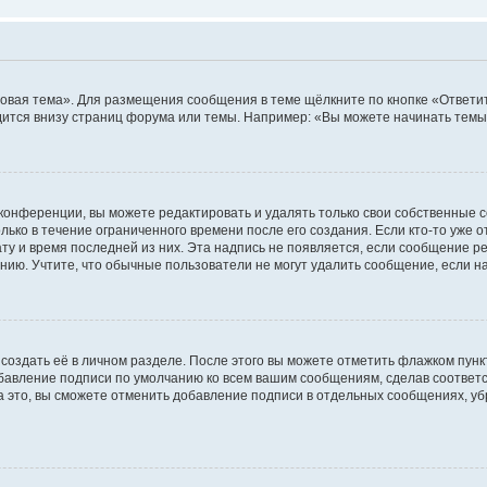
овая тема». Для размещения сообщения в теме щёлкните по кнопке «Ответит
ится внизу страниц форума или темы. Например: «Вы можете начинать темы»
конференции, вы можете редактировать и удалять только свои собственные 
ько в течение ограниченного времени после его создания. Если кто-то уже 
дату и время последней из них. Эта надпись не появляется, если сообщение 
ию. Учтите, что обычные пользователи не могут удалить сообщение, если на 
создать её в личном разделе. После этого вы можете отметить флажком пун
обавление подписи по умолчанию ко всем вашим сообщениям, сделав соотве
а это, вы сможете отменить добавление подписи в отдельных сообщениях, у