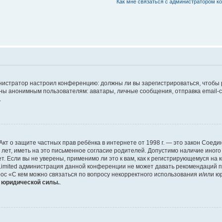
Как мне связаться с администратором 
дминистратор настроил конференцию: должны ли вы зарегистрироваться, чтобы
 анонимным пользователям: аватары, личные сообщения, отправка email-сооб
.
 или Акт о защите частных прав ребёнка в интернете от 1998 г. — это закон Со
т, иметь на это письменное согласие родителей. Допустимо наличие иного
 Если вы не уверены, применимо ли это к вам, как к регистрирующемуся на 
Limited администрация данной конференции не может давать рекомендаций 
ос «С кем можно связаться по вопросу некорректного использования и/или ю
т юридической силы.
.