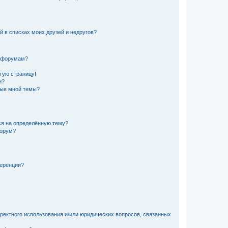
й в списках моих друзей и недругов?
и форумам?
стую страницу!
и?
ные мной темы?
ься на определённую тему?
форум?
ференции?
рректного использования и/или юридических вопросов, связанных