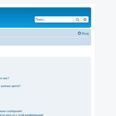
Поиск
Расширенный по
Вход
 в них?
 разные цвета?
чные сообщения!
 от кого-то с этой конференции!