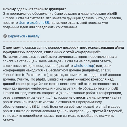
Почему здесь нет такой-то функции?
Это программное обеспечение было создано и лицензировано phpBB
Limited. Если вы считаете, что какая-то функция должна быть добавлена,
посетите
Центр идей phpBB
, где можно отдать свой голос за уже
поданные идеи или предложить собственные.
Вернуться к началу
С кем можно связаться по вопросу некорректного использования и/или
юридических вопросов, связанных с этой конференцией?
Вы можете связаться с любым из администраторов, перечисленных в
списке на странице «Наша команда». Если вы не получили ответа,
свяжитесь с владельцем домена (сделайте
whois lookup
) или, если
конференция находится на бесплатном домене (например, chat.ru,
Yahoo!, free.fr, f2s.com и т. п.), с руководством или техподдержкой данного
домена. Учтите, что phpBB Limited
не имеет никакого контроля над
данной конференцией
и не может нести никакой ответственности за то,
кем и как данная конференция используется. Не обращайтесь к phpBB
Limited по юридическим вопросам (о приостановке работы конференции,
ответственности за неё и т. д.), которые
не относятся напрямую
к сайту
phpBB.com или которые частично относятся к программному
обеспечению phpBB Limited. Если же вы всё-таки пошлёте email в адрес
phpBB Limited об использовании данной конференции
третьей стороной
,
то не ждите подробного письма, или вы можете вообще не получить
ответа.