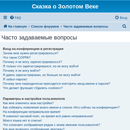
Сказка о Золотом Веке
FAQ
Вход
П
На главную
Список форумов
Часто задаваемые вопросы
о
Часто задаваемые вопросы
и
с
Вход на конференцию и регистрация
Зачем мне нужно регистрироваться?
к
Что такое COPPA?
Почему я не могу зарегистрироваться?
Я только что зарегистрировался, но не могу войти!
Почему я не могу войти?
Я давно зарегистрирован, но больше не могу войти!
Я забыл пароль!
Почему мне периодически приходится повторять ввод имени и пароля?
Что делает функция «Удалить cookies»?
Параметры и настройки пользователя
Как мне изменить мои настройки?
Как избежать появления моего имени в списке «Кто сейчас на конференции»?
На конференции неправильное время!
Я изменил часовой пояс, но время всё равно неправильное!
Моего языка нет в списке!
Что означают изображения рядом с моим именем пользователя?
Как мне включить отображение аватары?