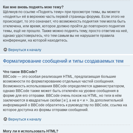
Как мне вновь поднять мою тему?
Щёлкнув по ссылке «Поднять тему» при просмотре темы, вы можете
«поднять» её в верхнюю часть первой страницы форума. Если этого не
происходит, то это означает, что возможность поднятия тем могла быть
отключена, или время, которое должно пройти до повторного поднятия
темы, ещё не прошло. Также можно поднять тему, просто ответив на неё,
однако удостоверьтесь, что тем самым вы не нарушаете правила
конференции, на которой находитесь.
Вернуться к началу
Форматирование сообщений и типы создаваемых тем
Что такое BBCode?
BBCode — это особая реализация HTML, предлагающая большие
возможности по форматированию отдельных частей сообщения.
Возможность использования BBCode определяется администратором,
однако BBCode также может быть отключён на уровне сообщения в
форме для его отправки. BBCode очень похож на HTML, но теги в нём
заключаются в квадратные скобки [ и ], а не в < и >. За дополнительной
информацией о BBCode обратитесь к руководству по BBCode, ссылка на
которое доступна из формы отправки сообщений.
Вернуться к началу
Могу ли я использовать HTML?