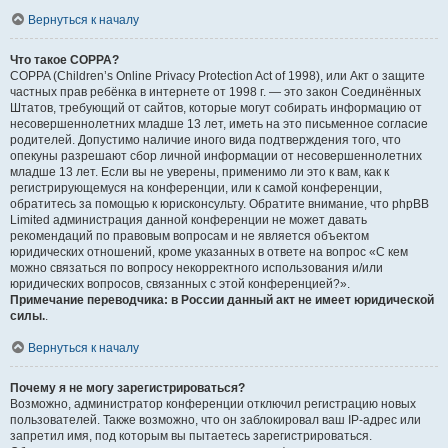
Вернуться к началу
Что такое COPPA?
COPPA (Children’s Online Privacy Protection Act of 1998), или Акт о защите
частных прав ребёнка в интернете от 1998 г. — это закон Соединённых
Штатов, требующий от сайтов, которые могут собирать информацию от
несовершеннолетних младше 13 лет, иметь на это письменное согласие
родителей. Допустимо наличие иного вида подтверждения того, что
опекуны разрешают сбор личной информации от несовершеннолетних
младше 13 лет. Если вы не уверены, применимо ли это к вам, как к
регистрирующемуся на конференции, или к самой конференции,
обратитесь за помощью к юрисконсульту. Обратите внимание, что phpBB
Limited администрация данной конференции не может давать
рекомендаций по правовым вопросам и не является объектом
юридических отношений, кроме указанных в ответе на вопрос «С кем
можно связаться по вопросу некорректного использования и/или
юридических вопросов, связанных с этой конференцией?».
Примечание переводчика: в России данный акт не имеет юридической
силы.
.
Вернуться к началу
Почему я не могу зарегистрироваться?
Возможно, администратор конференции отключил регистрацию новых
пользователей. Также возможно, что он заблокировал ваш IP-адрес или
запретил имя, под которым вы пытаетесь зарегистрироваться.