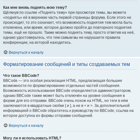
Как мне вновь поднять мою тему?
Щёлкнув по ссылке «Поднять тему» при просмотре темы, вы можете
«поднять» её в верхнюю часть первой страницы форума. Если этого не
происходит, то это означает, что возможность поднятия тем могла быть
отключена, или время, которое должно пройти до повторного поднятия
темы, ещё не прошло. Также можно поднять тему, просто ответив на неё,
однако удостоверьтесь, что тем самым вы не нарушаете правила
конференции, на которой находитесь.
Вернуться к началу
Форматирование сообщений и типы создаваемых тем
Что такое BBCode?
BBCode — это особая реализация HTML, предлагающая большие
возможности по форматированию отдельных частей сообщения.
Возможность использования BBCode определяется администратором,
однако BBCode также может быть отключён на уровне сообщения в
форме для его отправки. BBCode очень похож на HTML, но теги в нём
заключаются в квадратные скобки [ и ], а не в < и >. За дополнительной
информацией о BBCode обратитесь к руководству по BBCode, ссылка на
которое доступна из формы отправки сообщений.
Вернуться к началу
Могу ли я использовать HTML?