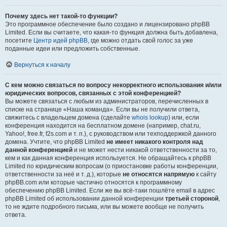
Почему здесь нет такой-то функции?
Это программное обеспечение было создано и лицензировано phpBB
Limited. Если вы считаете, что какая-то функция должна быть добавлена,
посетите
Центр идей phpBB
, где можно отдать свой голос за уже
поданные идеи или предложить собственные.
Вернуться к началу
С кем можно связаться по вопросу некорректного использования и/или
юридических вопросов, связанных с этой конференцией?
Вы можете связаться с любым из администраторов, перечисленных в
списке на странице «Наша команда». Если вы не получили ответа,
свяжитесь с владельцем домена (сделайте
whois lookup
) или, если
конференция находится на бесплатном домене (например, chat.ru,
Yahoo!, free.fr, f2s.com и т. п.), с руководством или техподдержкой данного
домена. Учтите, что phpBB Limited
не имеет никакого контроля над
данной конференцией
и не может нести никакой ответственности за то,
кем и как данная конференция используется. Не обращайтесь к phpBB
Limited по юридическим вопросам (о приостановке работы конференции,
ответственности за неё и т. д.), которые
не относятся напрямую
к сайту
phpBB.com или которые частично относятся к программному
обеспечению phpBB Limited. Если же вы всё-таки пошлёте email в адрес
phpBB Limited об использовании данной конференции
третьей стороной
,
то не ждите подробного письма, или вы можете вообще не получить
ответа.