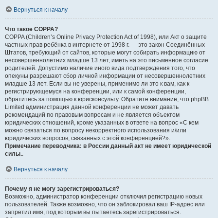
Вернуться к началу
Что такое COPPA?
COPPA (Children’s Online Privacy Protection Act of 1998), или Акт о защите
частных прав ребёнка в интернете от 1998 г. — это закон Соединённых
Штатов, требующий от сайтов, которые могут собирать информацию от
несовершеннолетних младше 13 лет, иметь на это письменное согласие
родителей. Допустимо наличие иного вида подтверждения того, что
опекуны разрешают сбор личной информации от несовершеннолетних
младше 13 лет. Если вы не уверены, применимо ли это к вам, как к
регистрирующемуся на конференции, или к самой конференции,
обратитесь за помощью к юрисконсульту. Обратите внимание, что phpBB
Limited администрация данной конференции не может давать
рекомендаций по правовым вопросам и не является объектом
юридических отношений, кроме указанных в ответе на вопрос «С кем
можно связаться по вопросу некорректного использования и/или
юридических вопросов, связанных с этой конференцией?».
Примечание переводчика: в России данный акт не имеет юридической
силы.
.
Вернуться к началу
Почему я не могу зарегистрироваться?
Возможно, администратор конференции отключил регистрацию новых
пользователей. Также возможно, что он заблокировал ваш IP-адрес или
запретил имя, под которым вы пытаетесь зарегистрироваться.