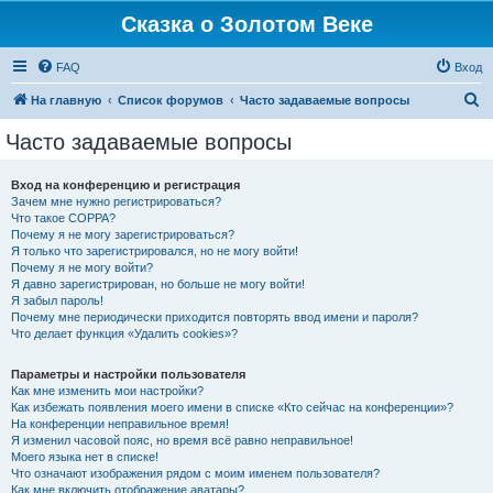
Сказка о Золотом Веке
FAQ
Вход
П
На главную
Список форумов
Часто задаваемые вопросы
о
Часто задаваемые вопросы
и
с
Вход на конференцию и регистрация
Зачем мне нужно регистрироваться?
к
Что такое COPPA?
Почему я не могу зарегистрироваться?
Я только что зарегистрировался, но не могу войти!
Почему я не могу войти?
Я давно зарегистрирован, но больше не могу войти!
Я забыл пароль!
Почему мне периодически приходится повторять ввод имени и пароля?
Что делает функция «Удалить cookies»?
Параметры и настройки пользователя
Как мне изменить мои настройки?
Как избежать появления моего имени в списке «Кто сейчас на конференции»?
На конференции неправильное время!
Я изменил часовой пояс, но время всё равно неправильное!
Моего языка нет в списке!
Что означают изображения рядом с моим именем пользователя?
Как мне включить отображение аватары?