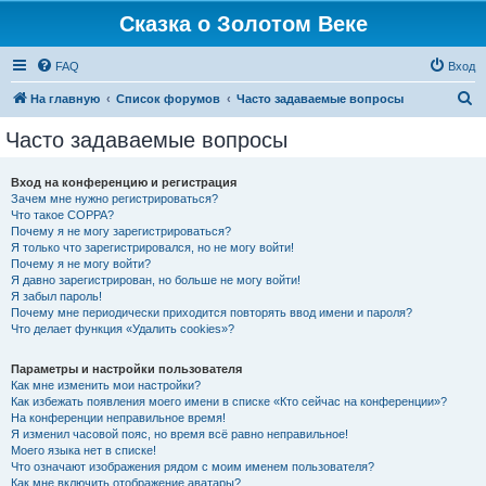
Сказка о Золотом Веке
FAQ
Вход
П
На главную
Список форумов
Часто задаваемые вопросы
о
Часто задаваемые вопросы
и
с
Вход на конференцию и регистрация
Зачем мне нужно регистрироваться?
к
Что такое COPPA?
Почему я не могу зарегистрироваться?
Я только что зарегистрировался, но не могу войти!
Почему я не могу войти?
Я давно зарегистрирован, но больше не могу войти!
Я забыл пароль!
Почему мне периодически приходится повторять ввод имени и пароля?
Что делает функция «Удалить cookies»?
Параметры и настройки пользователя
Как мне изменить мои настройки?
Как избежать появления моего имени в списке «Кто сейчас на конференции»?
На конференции неправильное время!
Я изменил часовой пояс, но время всё равно неправильное!
Моего языка нет в списке!
Что означают изображения рядом с моим именем пользователя?
Как мне включить отображение аватары?