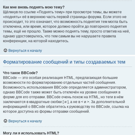
Как мне вновь поднять мою тему?
Щёлкнув по ссылке «Поднять тему» при просмотре темы, вы можете
«поднять» её в верхнюю часть первой страницы форума. Если этого не
происходит, то это означает, что возможность поднятия тем могла быть
отключена, или время, которое должно пройти до повторного поднятия
темы, ещё не прошло. Также можно поднять тему, просто ответив на неё,
однако удостоверьтесь, что тем самым вы не нарушаете правила
конференции, на которой находитесь.
Вернуться к началу
Форматирование сообщений и типы создаваемых тем
Что такое BBCode?
BBCode — это особая реализация HTML, предлагающая большие
возможности по форматированию отдельных частей сообщения.
Возможность использования BBCode определяется администратором,
однако BBCode также может быть отключён на уровне сообщения в
форме для его отправки. BBCode очень похож на HTML, но теги в нём
заключаются в квадратные скобки [ и ], а не в < и >. За дополнительной
информацией о BBCode обратитесь к руководству по BBCode, ссылка на
которое доступна из формы отправки сообщений.
Вернуться к началу
Могу ли я использовать HTML?