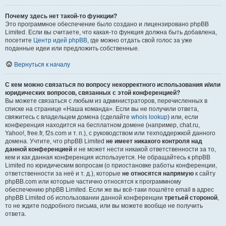
Почему здесь нет такой-то функции?
Это программное обеспечение было создано и лицензировано phpBB
Limited. Если вы считаете, что какая-то функция должна быть добавлена,
посетите
Центр идей phpBB
, где можно отдать свой голос за уже
поданные идеи или предложить собственные.
Вернуться к началу
С кем можно связаться по вопросу некорректного использования и/или
юридических вопросов, связанных с этой конференцией?
Вы можете связаться с любым из администраторов, перечисленных в
списке на странице «Наша команда». Если вы не получили ответа,
свяжитесь с владельцем домена (сделайте
whois lookup
) или, если
конференция находится на бесплатном домене (например, chat.ru,
Yahoo!, free.fr, f2s.com и т. п.), с руководством или техподдержкой данного
домена. Учтите, что phpBB Limited
не имеет никакого контроля над
данной конференцией
и не может нести никакой ответственности за то,
кем и как данная конференция используется. Не обращайтесь к phpBB
Limited по юридическим вопросам (о приостановке работы конференции,
ответственности за неё и т. д.), которые
не относятся напрямую
к сайту
phpBB.com или которые частично относятся к программному
обеспечению phpBB Limited. Если же вы всё-таки пошлёте email в адрес
phpBB Limited об использовании данной конференции
третьей стороной
,
то не ждите подробного письма, или вы можете вообще не получить
ответа.