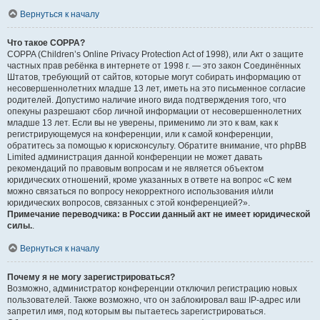
Вернуться к началу
Что такое COPPA?
COPPA (Children’s Online Privacy Protection Act of 1998), или Акт о защите
частных прав ребёнка в интернете от 1998 г. — это закон Соединённых
Штатов, требующий от сайтов, которые могут собирать информацию от
несовершеннолетних младше 13 лет, иметь на это письменное согласие
родителей. Допустимо наличие иного вида подтверждения того, что
опекуны разрешают сбор личной информации от несовершеннолетних
младше 13 лет. Если вы не уверены, применимо ли это к вам, как к
регистрирующемуся на конференции, или к самой конференции,
обратитесь за помощью к юрисконсульту. Обратите внимание, что phpBB
Limited администрация данной конференции не может давать
рекомендаций по правовым вопросам и не является объектом
юридических отношений, кроме указанных в ответе на вопрос «С кем
можно связаться по вопросу некорректного использования и/или
юридических вопросов, связанных с этой конференцией?».
Примечание переводчика: в России данный акт не имеет юридической
силы.
.
Вернуться к началу
Почему я не могу зарегистрироваться?
Возможно, администратор конференции отключил регистрацию новых
пользователей. Также возможно, что он заблокировал ваш IP-адрес или
запретил имя, под которым вы пытаетесь зарегистрироваться.