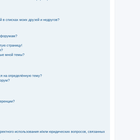
й в списках моих друзей и недругов?
и форумам?
стую страницу!
и?
ные мной темы?
ься на определённую тему?
форум?
ференции?
рректного использования и/или юридических вопросов, связанных