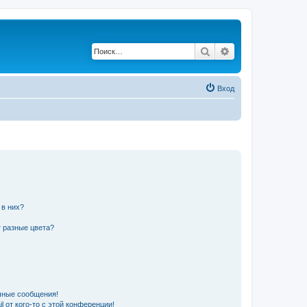
Поиск
Расширенный по
Вход
 в них?
 разные цвета?
чные сообщения!
 от кого-то с этой конференции!