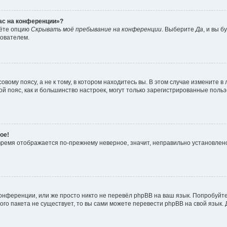
час на конференции»?
дёте опцию
Скрывать моё пребывание на конференции
. Выберите
Да
, и вы 
зователем.
вому поясу, а не к тому, в котором находитесь вы. В этом случае измените в 
овой пояс, как и большинство настроек, могут только зарегистрированные пол
ое!
о время отображается по-прежнему неверное, значит, неправильно установле
онференции, или же просто никто не перевёл phpBB на ваш язык. Попробуйт
вого пакета не существует, то вы сами можете перевести phpBB на свой язы