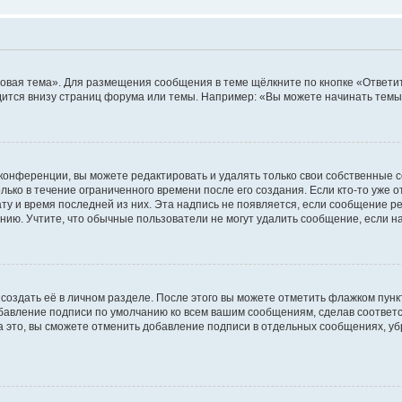
овая тема». Для размещения сообщения в теме щёлкните по кнопке «Ответит
ится внизу страниц форума или темы. Например: «Вы можете начинать темы»
конференции, вы можете редактировать и удалять только свои собственные 
ько в течение ограниченного времени после его создания. Если кто-то уже 
дату и время последней из них. Эта надпись не появляется, если сообщение 
ию. Учтите, что обычные пользователи не могут удалить сообщение, если на 
создать её в личном разделе. После этого вы можете отметить флажком пун
обавление подписи по умолчанию ко всем вашим сообщениям, сделав соотве
а это, вы сможете отменить добавление подписи в отдельных сообщениях, у