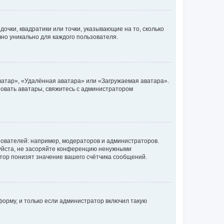
очки, квадратики или точки, указывающие на то, сколько
чно уникально для каждого пользователя.
ватар», «Удалённая аватара» или «Загружаемая аватара».
ьзовать аватары, свяжитесь с администратором
ователей: например, модераторов и администраторов.
уйста, не засоряйте конференцию ненужными
тор понизят значение вашего счётчика сообщений.
орму, и только если администратор включил такую