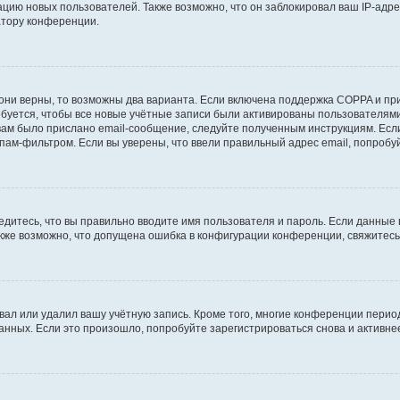
ию новых пользователей. Также возможно, что он заблокировал ваш IP-адре
атору конференции.
они верны, то возможны два варианта. Если включена поддержка COPPA и при 
уется, чтобы все новые учётные записи были активированы пользователями
ам было прислано email-сообщение, следуйте полученным инструкциям. Если
пам-фильтром. Если вы уверены, что ввели правильный адрес email, попробу
едитесь, что вы правильно вводите имя пользователя и пароль. Если данные
Также возможно, что допущена ошибка в конфигурации конференции, свяжитес
вал или удалил вашу учётную запись. Кроме того, многие конференции перио
ных. Если это произошло, попробуйте зарегистрироваться снова и активнее 