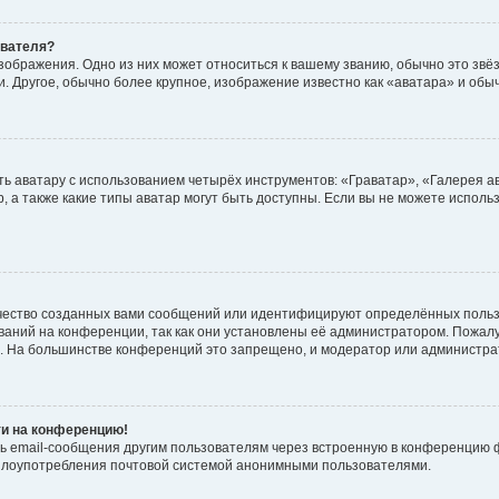
ователя?
зображения. Одно из них может относиться к вашему званию, обычно это звёзд
. Другое, обычно более крупное, изображение известно как «аватара» и обы
ь аватару с использованием четырёх инструментов: «Граватар», «Галерея а
, а также какие типы аватар могут быть доступны. Если вы не можете испол
чество созданных вами сообщений или идентифицируют определённых польз
аний на конференции, так как они установлены её администратором. Пожал
е. На большинстве конференций это запрещено, и модератор или администра
ти на конференцию!
ь email-сообщения другим пользователям через встроенную в конференцию ф
ь злоупотребления почтовой системой анонимными пользователями.