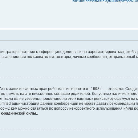
Как мне связаться с администратором 
дминистратор настроил конференцию: должны ли вы зарегистрироваться, чтобы
 анонимным пользователям: аватары, личные сообщения, отправка email-сооб
.
 или Акт о защите частных прав ребёнка в интернете от 1998 г. — это закон Со
т, иметь на это письменное согласие родителей. Допустимо наличие иного
 Если вы не уверены, применимо ли это к вам, как к регистрирующемуся на 
Limited администрация данной конференции не может давать рекомендаций 
ос «С кем можно связаться по вопросу некорректного использования и/или ю
т юридической силы.
.