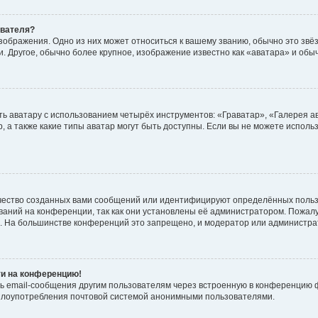
ователя?
зображения. Одно из них может относиться к вашему званию, обычно это звёзд
. Другое, обычно более крупное, изображение известно как «аватара» и обы
ь аватару с использованием четырёх инструментов: «Граватар», «Галерея а
, а также какие типы аватар могут быть доступны. Если вы не можете испол
чество созданных вами сообщений или идентифицируют определённых польз
аний на конференции, так как они установлены её администратором. Пожал
е. На большинстве конференций это запрещено, и модератор или администра
ти на конференцию!
ь email-сообщения другим пользователям через встроенную в конференцию ф
ь злоупотребления почтовой системой анонимными пользователями.