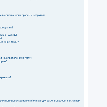
й в списках моих друзей и недругов?
и форумам?
стую страницу!
и?
ные мной темы?
ься на определённую тему?
форум?
ференции?
рректного использования и/или юридических вопросов, связанных