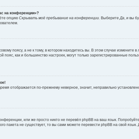
час на конференции»?
дёте опцию
Скрывать моё пребывание на конференции
. Выберите
Да
, и вы 
зователем.
вому поясу, а не к тому, в котором находитесь вы. В этом случае измените в 
овой пояс, как и большинство настроек, могут только зарегистрированные пол
ое!
о время отображается по-прежнему неверное, значит, неправильно установле
онференции, или же просто никто не перевёл phpBB на ваш язык. Попробуйт
вого пакета не существует, то вы сами можете перевести phpBB на свой язы