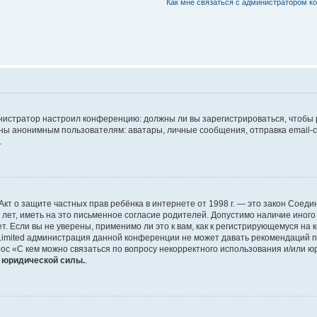
Как мне связаться с администратором 
дминистратор настроил конференцию: должны ли вы зарегистрироваться, чтобы
 анонимным пользователям: аватары, личные сообщения, отправка email-сооб
.
 или Акт о защите частных прав ребёнка в интернете от 1998 г. — это закон Со
т, иметь на это письменное согласие родителей. Допустимо наличие иного
 Если вы не уверены, применимо ли это к вам, как к регистрирующемуся на 
Limited администрация данной конференции не может давать рекомендаций 
ос «С кем можно связаться по вопросу некорректного использования и/или ю
т юридической силы.
.