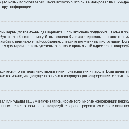
ию новых пользователей. Также возможно, что он заблокировал ваш IP-адре
атору конференции.
они верны, то возможны два варианта. Если включена поддержка COPPA и при 
уется, чтобы все новые учётные записи были активированы пользователями
ам было прислано email-сообщение, следуйте полученным инструкциям. Если
пам-фильтром. Если вы уверены, что ввели правильный адрес email, попробу
едитесь, что вы правильно вводите имя пользователя и пароль. Если данные
Также возможно, что допущена ошибка в конфигурации конференции, свяжитес
вал или удалил вашу учётную запись. Кроме того, многие конференции перио
ных. Если это произошло, попробуйте зарегистрироваться снова и активнее 