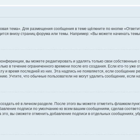
овая тема». Для размещения сообщения в теме щёлкните по кнопке «Ответит
ится внизу страниц форума или темы. Например: «Вы можете начинать темы»
конференции, вы можете редактировать и удалять только свои собственные 
ько в течение ограниченного времени после его создания. Если кто-то уже 
дату и время последней из них. Эта надпись не появляется, если сообщение 
ию. Учтите, что обычные пользователи не могут удалить сообщение, если на 
создать её в личном разделе. После этого вы можете отметить флажком пун
обавление подписи по умолчанию ко всем вашим сообщениям, сделав соотве
а это, вы сможете отменить добавление подписи в отдельных сообщениях, у