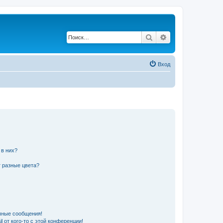
Поиск
Расширенный по
Вход
 в них?
 разные цвета?
чные сообщения!
 от кого-то с этой конференции!