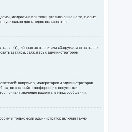
очки, квадратики или точки, указывающие на то, сколько
чно уникально для каждого пользователя.
ватар», «Удалённая аватара» или «Загружаемая аватара».
ьзовать аватары, свяжитесь с администратором
ователей: например, модераторов и администраторов.
уйста, не засоряйте конференцию ненужными
тор понизят значение вашего счётчика сообщений.
орму, и только если администратор включил такую