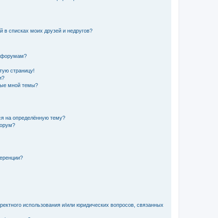
й в списках моих друзей и недругов?
и форумам?
стую страницу!
и?
ные мной темы?
ься на определённую тему?
форум?
ференции?
рректного использования и/или юридических вопросов, связанных