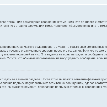
овая тема». Для размещения сообщения в теме щёлкните по кнопке «Ответит
ится внизу страниц форума или темы. Например: «Вы можете начинать темы»
конференции, вы можете редактировать и удалять только свои собственные 
ько в течение ограниченного времени после его создания. Если кто-то уже 
дату и время последней из них. Эта надпись не появляется, если сообщение 
ию. Учтите, что обычные пользователи не могут удалить сообщение, если на 
создать её в личном разделе. После этого вы можете отметить флажком пун
обавление подписи по умолчанию ко всем вашим сообщениям, сделав соотве
а это, вы сможете отменить добавление подписи в отдельных сообщениях, у