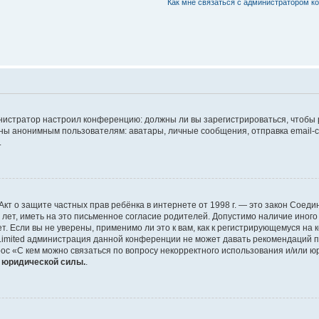
Как мне связаться с администратором 
дминистратор настроил конференцию: должны ли вы зарегистрироваться, чтобы
 анонимным пользователям: аватары, личные сообщения, отправка email-сооб
.
 или Акт о защите частных прав ребёнка в интернете от 1998 г. — это закон Со
т, иметь на это письменное согласие родителей. Допустимо наличие иного
 Если вы не уверены, применимо ли это к вам, как к регистрирующемуся на 
Limited администрация данной конференции не может давать рекомендаций 
ос «С кем можно связаться по вопросу некорректного использования и/или ю
т юридической силы.
.