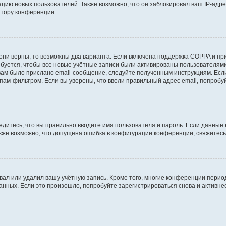
ию новых пользователей. Также возможно, что он заблокировал ваш IP-адре
атору конференции.
они верны, то возможны два варианта. Если включена поддержка COPPA и при 
уется, чтобы все новые учётные записи были активированы пользователями
ам было прислано email-сообщение, следуйте полученным инструкциям. Если
пам-фильтром. Если вы уверены, что ввели правильный адрес email, попробу
едитесь, что вы правильно вводите имя пользователя и пароль. Если данные
Также возможно, что допущена ошибка в конфигурации конференции, свяжитес
вал или удалил вашу учётную запись. Кроме того, многие конференции перио
ных. Если это произошло, попробуйте зарегистрироваться снова и активнее 