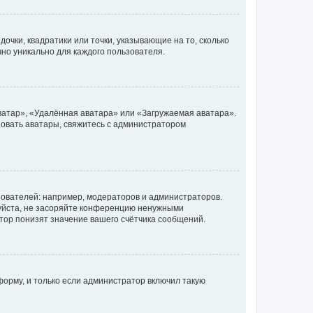
очки, квадратики или точки, указывающие на то, сколько
чно уникально для каждого пользователя.
ватар», «Удалённая аватара» или «Загружаемая аватара».
ьзовать аватары, свяжитесь с администратором
ователей: например, модераторов и администраторов.
уйста, не засоряйте конференцию ненужными
тор понизят значение вашего счётчика сообщений.
орму, и только если администратор включил такую