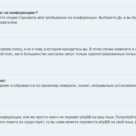
час на конференции»?
дёте опцию
Скрывать моё пребывание на конференции
. Выберите
Да
, и вы 
зователем.
вому поясу, а не к тому, в котором находитесь вы. В этом случае измените в 
овой пояс, как и большинство настроек, могут только зарегистрированные пол
ое!
о время отображается по-прежнему неверное, значит, неправильно установле
онференции, или же просто никто не перевёл phpBB на ваш язык. Попробуйт
вого пакета не существует, то вы сами можете перевести phpBB на свой язы