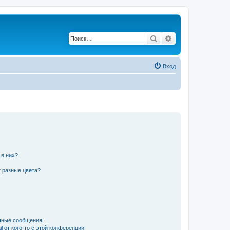
Поиск
Расширенный по
Вход
 в них?
 разные цвета?
чные сообщения!
 от кого-то с этой конференции!