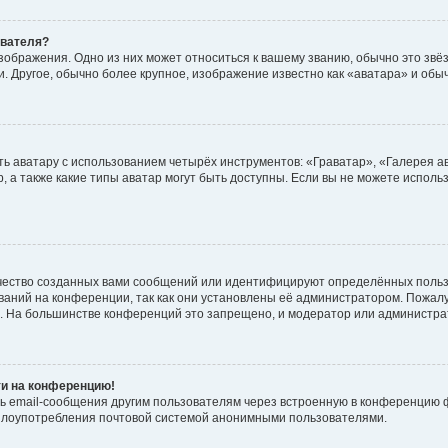
ователя?
зображения. Одно из них может относиться к вашему званию, обычно это звёзд
. Другое, обычно более крупное, изображение известно как «аватара» и обы
ь аватару с использованием четырёх инструментов: «Граватар», «Галерея а
, а также какие типы аватар могут быть доступны. Если вы не можете испол
чество созданных вами сообщений или идентифицируют определённых польз
аний на конференции, так как они установлены её администратором. Пожал
е. На большинстве конференций это запрещено, и модератор или администра
ти на конференцию!
ь email-сообщения другим пользователям через встроенную в конференцию ф
ь злоупотребления почтовой системой анонимными пользователями.