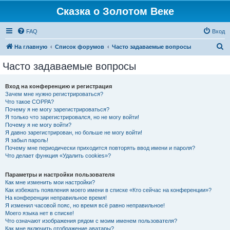
Сказка о Золотом Веке
FAQ
Вход
П
На главную
Список форумов
Часто задаваемые вопросы
о
Часто задаваемые вопросы
и
с
Вход на конференцию и регистрация
Зачем мне нужно регистрироваться?
к
Что такое COPPA?
Почему я не могу зарегистрироваться?
Я только что зарегистрировался, но не могу войти!
Почему я не могу войти?
Я давно зарегистрирован, но больше не могу войти!
Я забыл пароль!
Почему мне периодически приходится повторять ввод имени и пароля?
Что делает функция «Удалить cookies»?
Параметры и настройки пользователя
Как мне изменить мои настройки?
Как избежать появления моего имени в списке «Кто сейчас на конференции»?
На конференции неправильное время!
Я изменил часовой пояс, но время всё равно неправильное!
Моего языка нет в списке!
Что означают изображения рядом с моим именем пользователя?
Как мне включить отображение аватары?