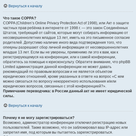
Вернуться к началу
Что такое COPPA?
COPPA (Children’s Online Privacy Protection Act of 1998), или Акт о защите
частных прав ребёнка в интернете от 1998 г. — это закон Соединённых
Штатов, требующий от сайтов, которые могут собирать информацию от
несовершеннолетних младше 13 лет, иметь на это письменное согласие
родителей. Допустимо наличие иного вида подтверждения того, что
опекуны разрешают сбор личной информации от несовершеннолетних
младше 13 лет. Если вы не уверены, применимо ли это к вам, как к
регистрирующемуся на конференции, или к самой конференции,
обратитесь за помощью к юрисконсульту. Обратите внимание, что phpBB
Limited администрация данной конференции не может давать
рекомендаций по правовым вопросам и не является объектом
юридических отношений, кроме указанных в ответе на вопрос «С кем
можно связаться по вопросу некорректного использования и/или
юридических вопросов, связанных с этой конференцией?».
Примечание переводчика: в России данный акт не имеет юридической
силы.
.
Вернуться к началу
Почему я не могу зарегистрироваться?
Возможно, администратор конференции отключил регистрацию новых
пользователей. Также возможно, что он заблокировал ваш IP-адрес или
запретил имя, под которым вы пытаетесь зарегистрироваться.