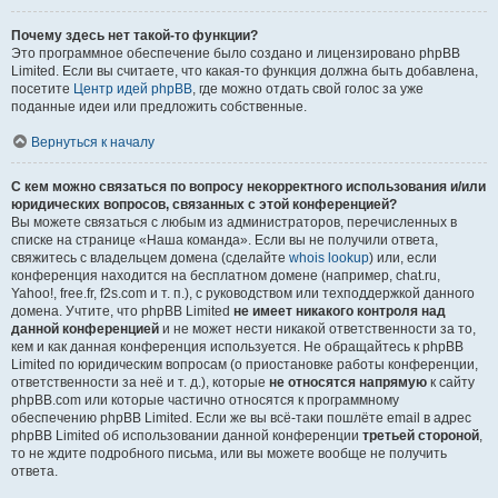
Почему здесь нет такой-то функции?
Это программное обеспечение было создано и лицензировано phpBB
Limited. Если вы считаете, что какая-то функция должна быть добавлена,
посетите
Центр идей phpBB
, где можно отдать свой голос за уже
поданные идеи или предложить собственные.
Вернуться к началу
С кем можно связаться по вопросу некорректного использования и/или
юридических вопросов, связанных с этой конференцией?
Вы можете связаться с любым из администраторов, перечисленных в
списке на странице «Наша команда». Если вы не получили ответа,
свяжитесь с владельцем домена (сделайте
whois lookup
) или, если
конференция находится на бесплатном домене (например, chat.ru,
Yahoo!, free.fr, f2s.com и т. п.), с руководством или техподдержкой данного
домена. Учтите, что phpBB Limited
не имеет никакого контроля над
данной конференцией
и не может нести никакой ответственности за то,
кем и как данная конференция используется. Не обращайтесь к phpBB
Limited по юридическим вопросам (о приостановке работы конференции,
ответственности за неё и т. д.), которые
не относятся напрямую
к сайту
phpBB.com или которые частично относятся к программному
обеспечению phpBB Limited. Если же вы всё-таки пошлёте email в адрес
phpBB Limited об использовании данной конференции
третьей стороной
,
то не ждите подробного письма, или вы можете вообще не получить
ответа.