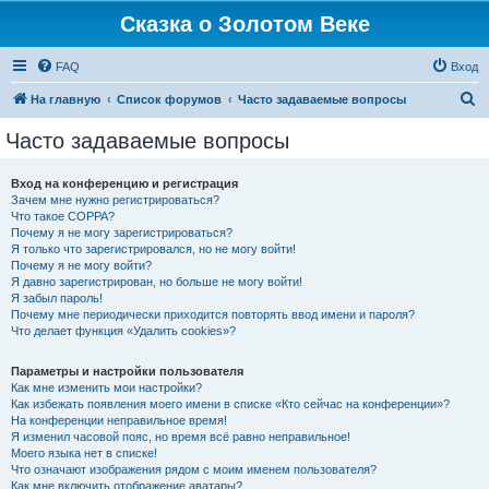
Сказка о Золотом Веке
FAQ
Вход
П
На главную
Список форумов
Часто задаваемые вопросы
о
Часто задаваемые вопросы
и
с
Вход на конференцию и регистрация
Зачем мне нужно регистрироваться?
к
Что такое COPPA?
Почему я не могу зарегистрироваться?
Я только что зарегистрировался, но не могу войти!
Почему я не могу войти?
Я давно зарегистрирован, но больше не могу войти!
Я забыл пароль!
Почему мне периодически приходится повторять ввод имени и пароля?
Что делает функция «Удалить cookies»?
Параметры и настройки пользователя
Как мне изменить мои настройки?
Как избежать появления моего имени в списке «Кто сейчас на конференции»?
На конференции неправильное время!
Я изменил часовой пояс, но время всё равно неправильное!
Моего языка нет в списке!
Что означают изображения рядом с моим именем пользователя?
Как мне включить отображение аватары?