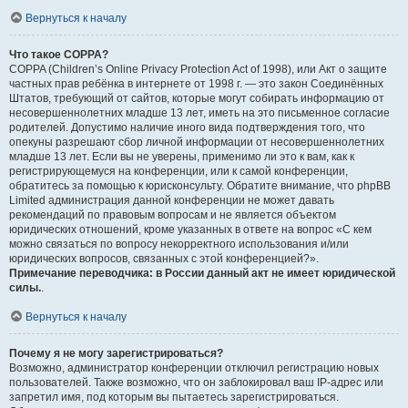
Вернуться к началу
Что такое COPPA?
COPPA (Children’s Online Privacy Protection Act of 1998), или Акт о защите
частных прав ребёнка в интернете от 1998 г. — это закон Соединённых
Штатов, требующий от сайтов, которые могут собирать информацию от
несовершеннолетних младше 13 лет, иметь на это письменное согласие
родителей. Допустимо наличие иного вида подтверждения того, что
опекуны разрешают сбор личной информации от несовершеннолетних
младше 13 лет. Если вы не уверены, применимо ли это к вам, как к
регистрирующемуся на конференции, или к самой конференции,
обратитесь за помощью к юрисконсульту. Обратите внимание, что phpBB
Limited администрация данной конференции не может давать
рекомендаций по правовым вопросам и не является объектом
юридических отношений, кроме указанных в ответе на вопрос «С кем
можно связаться по вопросу некорректного использования и/или
юридических вопросов, связанных с этой конференцией?».
Примечание переводчика: в России данный акт не имеет юридической
силы.
.
Вернуться к началу
Почему я не могу зарегистрироваться?
Возможно, администратор конференции отключил регистрацию новых
пользователей. Также возможно, что он заблокировал ваш IP-адрес или
запретил имя, под которым вы пытаетесь зарегистрироваться.