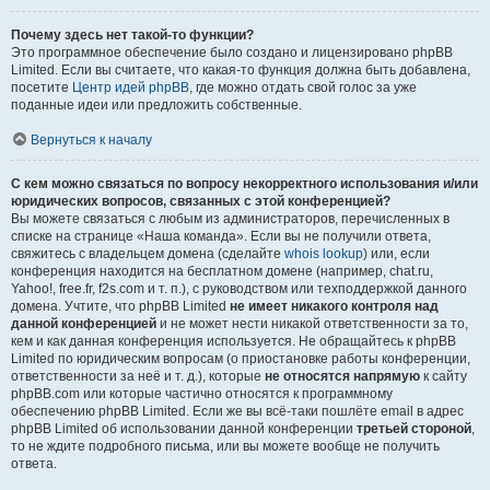
Почему здесь нет такой-то функции?
Это программное обеспечение было создано и лицензировано phpBB
Limited. Если вы считаете, что какая-то функция должна быть добавлена,
посетите
Центр идей phpBB
, где можно отдать свой голос за уже
поданные идеи или предложить собственные.
Вернуться к началу
С кем можно связаться по вопросу некорректного использования и/или
юридических вопросов, связанных с этой конференцией?
Вы можете связаться с любым из администраторов, перечисленных в
списке на странице «Наша команда». Если вы не получили ответа,
свяжитесь с владельцем домена (сделайте
whois lookup
) или, если
конференция находится на бесплатном домене (например, chat.ru,
Yahoo!, free.fr, f2s.com и т. п.), с руководством или техподдержкой данного
домена. Учтите, что phpBB Limited
не имеет никакого контроля над
данной конференцией
и не может нести никакой ответственности за то,
кем и как данная конференция используется. Не обращайтесь к phpBB
Limited по юридическим вопросам (о приостановке работы конференции,
ответственности за неё и т. д.), которые
не относятся напрямую
к сайту
phpBB.com или которые частично относятся к программному
обеспечению phpBB Limited. Если же вы всё-таки пошлёте email в адрес
phpBB Limited об использовании данной конференции
третьей стороной
,
то не ждите подробного письма, или вы можете вообще не получить
ответа.