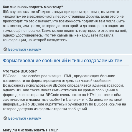
Как мне вновь поднять мою тему?
Щёлкнув по ссылке «Поднять тему» при просмотре темы, вы можете
«поднять» её в верхнюю часть первой страницы форума. Если этого не
происходит, то это означает, что возможность поднятия тем могла быть
отключена, или время, которое должно пройти до повторного поднятия
темы, ещё не прошло. Также можно поднять тему, просто ответив на неё,
однако удостоверьтесь, что тем самым вы не нарушаете правила
конференции, на которой находитесь.
Вернуться к началу
Форматирование сообщений и типы создаваемых тем
Что такое BBCode?
BBCode — это особая реализация HTML, предлагающая большие
возможности по форматированию отдельных частей сообщения.
Возможность использования BBCode определяется администратором,
однако BBCode также может быть отключён на уровне сообщения в
форме для его отправки. BBCode очень похож на HTML, но теги в нём
заключаются в квадратные скобки [ и ], а не в < и >. За дополнительной
информацией о BBCode обратитесь к руководству по BBCode, ссылка на
которое доступна из формы отправки сообщений.
Вернуться к началу
Могу ли я использовать HTML?