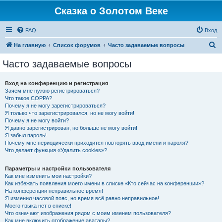
Сказка о Золотом Веке
FAQ
Вход
П
На главную
Список форумов
Часто задаваемые вопросы
о
Часто задаваемые вопросы
и
с
Вход на конференцию и регистрация
Зачем мне нужно регистрироваться?
к
Что такое COPPA?
Почему я не могу зарегистрироваться?
Я только что зарегистрировался, но не могу войти!
Почему я не могу войти?
Я давно зарегистрирован, но больше не могу войти!
Я забыл пароль!
Почему мне периодически приходится повторять ввод имени и пароля?
Что делает функция «Удалить cookies»?
Параметры и настройки пользователя
Как мне изменить мои настройки?
Как избежать появления моего имени в списке «Кто сейчас на конференции»?
На конференции неправильное время!
Я изменил часовой пояс, но время всё равно неправильное!
Моего языка нет в списке!
Что означают изображения рядом с моим именем пользователя?
Как мне включить отображение аватары?