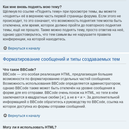
Как мне вновь поднять мою тему?
Щёлкнув по ссылке «Поднять тему» при просмотре темы, вы можете
«поднять» её в верхнюю часть первой страницы форума. Если этого не
происходит, то это означает, что возможность поднятия тем могла быть
отключена, или время, которое должно пройти до повторного поднятия
темы, ещё не прошло. Также можно поднять тему, просто ответив на неё,
однако удостоверьтесь, что тем самым вы не нарушаете правила
конференции, на которой находитесь.
Вернуться к началу
Форматирование сообщений и типы создаваемых тем
Что такое BBCode?
BBCode — это особая реализация HTML, предлагающая большие
возможности по форматированию отдельных частей сообщения.
Возможность использования BBCode определяется администратором,
однако BBCode также может быть отключён на уровне сообщения в
форме для его отправки. BBCode очень похож на HTML, но теги в нём
заключаются в квадратные скобки [ и ], а не в < и >. За дополнительной
информацией о BBCode обратитесь к руководству по BBCode, ссылка на
которое доступна из формы отправки сообщений.
Вернуться к началу
Могу ли я использовать HTML?