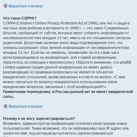
Вернуться к началу
Что такое COPPA?
COPPA (Children’s Online Privacy Protection Act of 1998), или Акт о защите
частных прав ребёнка в интернете от 1998 г. — это закон Соединённых
Штатов, требующий от сайтов, которые могут собирать информацию от
несовершеннолетних младше 13 лет, иметь на это письменное согласие
родителей. Допустимо наличие иного вида подтверждения того, что
опекуны разрешают сбор личной информации от несовершеннолетних
младше 13 лет. Если вы не уверены, применимо ли это к вам, как к
регистрирующемуся на конференции, или к самой конференции,
обратитесь за помощью к юрисконсульту. Обратите внимание, что phpBB
Limited администрация данной конференции не может давать
рекомендаций по правовым вопросам и не является объектом
юридических отношений, кроме указанных в ответе на вопрос «С кем
можно связаться по вопросу некорректного использования и/или
юридических вопросов, связанных с этой конференцией?».
Примечание переводчика: в России данный акт не имеет юридической
силы.
.
Вернуться к началу
Почему я не могу зарегистрироваться?
Возможно, администратор конференции отключил регистрацию новых
пользователей. Также возможно, что он заблокировал ваш IP-адрес или
запретил имя, под которым вы пытаетесь зарегистрироваться.