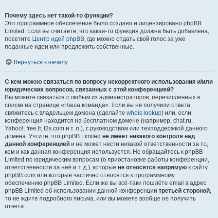
Почему здесь нет такой-то функции?
Это программное обеспечение было создано и лицензировано phpBB
Limited. Если вы считаете, что какая-то функция должна быть добавлена,
посетите
Центр идей phpBB
, где можно отдать свой голос за уже
поданные идеи или предложить собственные.
Вернуться к началу
С кем можно связаться по вопросу некорректного использования и/или
юридических вопросов, связанных с этой конференцией?
Вы можете связаться с любым из администраторов, перечисленных в
списке на странице «Наша команда». Если вы не получили ответа,
свяжитесь с владельцем домена (сделайте
whois lookup
) или, если
конференция находится на бесплатном домене (например, chat.ru,
Yahoo!, free.fr, f2s.com и т. п.), с руководством или техподдержкой данного
домена. Учтите, что phpBB Limited
не имеет никакого контроля над
данной конференцией
и не может нести никакой ответственности за то,
кем и как данная конференция используется. Не обращайтесь к phpBB
Limited по юридическим вопросам (о приостановке работы конференции,
ответственности за неё и т. д.), которые
не относятся напрямую
к сайту
phpBB.com или которые частично относятся к программному
обеспечению phpBB Limited. Если же вы всё-таки пошлёте email в адрес
phpBB Limited об использовании данной конференции
третьей стороной
,
то не ждите подробного письма, или вы можете вообще не получить
ответа.