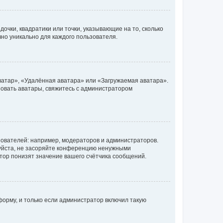
очки, квадратики или точки, указывающие на то, сколько
чно уникально для каждого пользователя.
ватар», «Удалённая аватара» или «Загружаемая аватара».
ьзовать аватары, свяжитесь с администратором
ователей: например, модераторов и администраторов.
уйста, не засоряйте конференцию ненужными
тор понизят значение вашего счётчика сообщений.
орму, и только если администратор включил такую