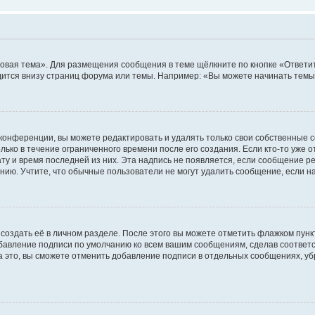
овая тема». Для размещения сообщения в теме щёлкните по кнопке «Ответит
ится внизу страниц форума или темы. Например: «Вы можете начинать темы»
конференции, вы можете редактировать и удалять только свои собственные 
ько в течение ограниченного времени после его создания. Если кто-то уже 
дату и время последней из них. Эта надпись не появляется, если сообщение 
ию. Учтите, что обычные пользователи не могут удалить сообщение, если на 
создать её в личном разделе. После этого вы можете отметить флажком пун
обавление подписи по умолчанию ко всем вашим сообщениям, сделав соотве
а это, вы сможете отменить добавление подписи в отдельных сообщениях, у