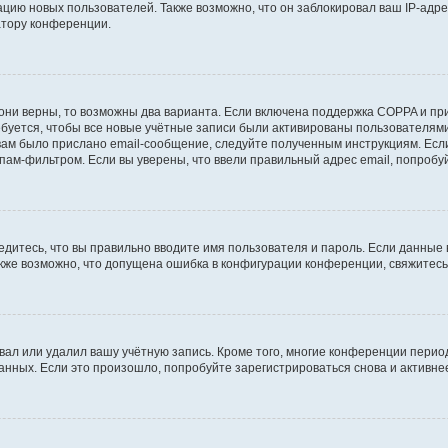
ию новых пользователей. Также возможно, что он заблокировал ваш IP-адре
атору конференции.
они верны, то возможны два варианта. Если включена поддержка COPPA и при 
уется, чтобы все новые учётные записи были активированы пользователями
ам было прислано email-сообщение, следуйте полученным инструкциям. Если
пам-фильтром. Если вы уверены, что ввели правильный адрес email, попробу
едитесь, что вы правильно вводите имя пользователя и пароль. Если данные
Также возможно, что допущена ошибка в конфигурации конференции, свяжитес
вал или удалил вашу учётную запись. Кроме того, многие конференции перио
ных. Если это произошло, попробуйте зарегистрироваться снова и активнее 