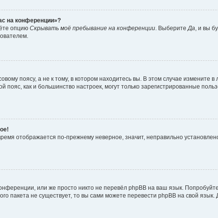
час на конференции»?
дёте опцию
Скрывать моё пребывание на конференции
. Выберите
Да
, и вы 
зователем.
вому поясу, а не к тому, в котором находитесь вы. В этом случае измените в 
овой пояс, как и большинство настроек, могут только зарегистрированные пол
ое!
о время отображается по-прежнему неверное, значит, неправильно установле
онференции, или же просто никто не перевёл phpBB на ваш язык. Попробуйт
вого пакета не существует, то вы сами можете перевести phpBB на свой язы