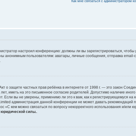
Как мне связаться с администратором 
дминистратор настроил конференцию: должны ли вы зарегистрироваться, чтобы
 анонимным пользователям: аватары, личные сообщения, отправка email-сооб
.
 или Акт о защите частных прав ребёнка в интернете от 1998 г. — это закон Со
т, иметь на это письменное согласие родителей. Допустимо наличие иного
 Если вы не уверены, применимо ли это к вам, как к регистрирующемуся на 
Limited администрация данной конференции не может давать рекомендаций 
ос «С кем можно связаться по вопросу некорректного использования и/или ю
т юридической силы.
.