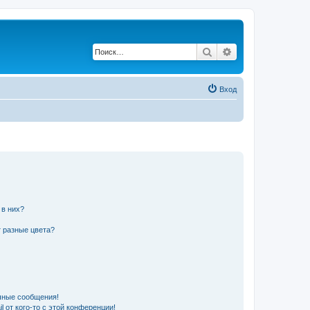
Поиск
Расширенный по
Вход
 в них?
 разные цвета?
чные сообщения!
 от кого-то с этой конференции!