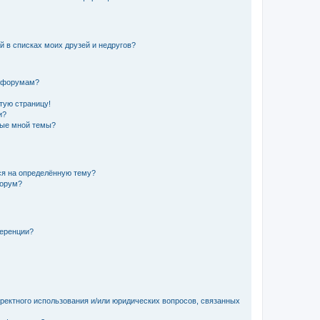
й в списках моих друзей и недругов?
и форумам?
стую страницу!
и?
ные мной темы?
ься на определённую тему?
форум?
ференции?
рректного использования и/или юридических вопросов, связанных