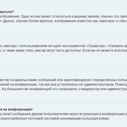
ователя?
зображения. Одно из них может относиться к вашему званию, обычно это звёзд
. Другое, обычно более крупное, изображение известно как «аватара» и обы
ь аватару с использованием четырёх инструментов: «Граватар», «Галерея а
, а также какие типы аватар могут быть доступны. Если вы не можете испол
чество созданных вами сообщений или идентифицируют определённых польз
аний на конференции, так как они установлены её администратором. Пожал
е. На большинстве конференций это запрещено, и модератор или администра
ти на конференцию!
ь email-сообщения другим пользователям через встроенную в конференцию ф
ь злоупотребления почтовой системой анонимными пользователями.