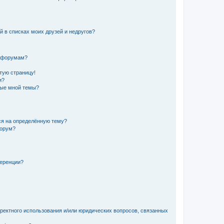
й в списках моих друзей и недругов?
и форумам?
стую страницу!
и?
ные мной темы?
ься на определённую тему?
форум?
ференции?
рректного использования и/или юридических вопросов, связанных