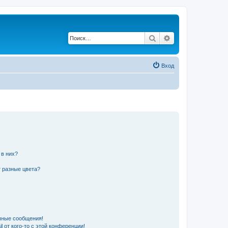
Поиск
Расширенный по
Вход
 в них?
 разные цвета?
чные сообщения!
 от кого-то с этой конференции!