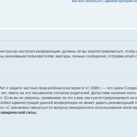
Как мне связаться с администратором 
дминистратор настроил конференцию: должны ли вы зарегистрироваться, чтобы
 анонимным пользователям: аватары, личные сообщения, отправка email-сооб
.
 или Акт о защите частных прав ребёнка в интернете от 1998 г. — это закон Со
т, иметь на это письменное согласие родителей. Допустимо наличие иного
 Если вы не уверены, применимо ли это к вам, как к регистрирующемуся на 
Limited администрация данной конференции не может давать рекомендаций 
ос «С кем можно связаться по вопросу некорректного использования и/или ю
т юридической силы.
.