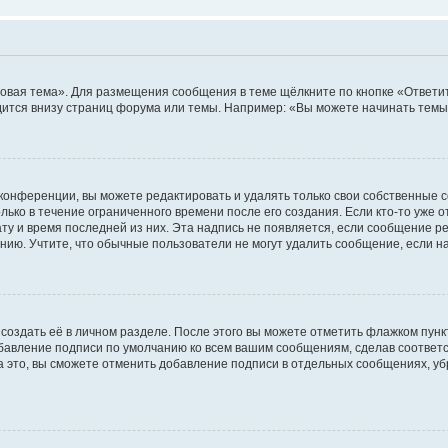
овая тема». Для размещения сообщения в теме щёлкните по кнопке «Ответит
ится внизу страниц форума или темы. Например: «Вы можете начинать темы»
конференции, вы можете редактировать и удалять только свои собственные 
ько в течение ограниченного времени после его создания. Если кто-то уже 
дату и время последней из них. Эта надпись не появляется, если сообщение 
ию. Учтите, что обычные пользователи не могут удалить сообщение, если на 
создать её в личном разделе. После этого вы можете отметить флажком пун
обавление подписи по умолчанию ко всем вашим сообщениям, сделав соотве
а это, вы сможете отменить добавление подписи в отдельных сообщениях, у