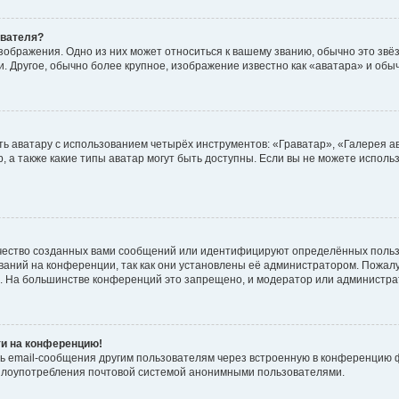
ователя?
зображения. Одно из них может относиться к вашему званию, обычно это звёзд
. Другое, обычно более крупное, изображение известно как «аватара» и обы
ь аватару с использованием четырёх инструментов: «Граватар», «Галерея а
, а также какие типы аватар могут быть доступны. Если вы не можете испол
чество созданных вами сообщений или идентифицируют определённых польз
аний на конференции, так как они установлены её администратором. Пожал
е. На большинстве конференций это запрещено, и модератор или администра
ти на конференцию!
ь email-сообщения другим пользователям через встроенную в конференцию ф
ь злоупотребления почтовой системой анонимными пользователями.