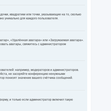
очки, квадратики или точки, указывающие на то, сколько
чно уникально для каждого пользователя.
ватар», «Удалённая аватара» или «Загружаемая аватара».
ьзовать аватары, свяжитесь с администратором
ователей: например, модераторов и администраторов.
уйста, не засоряйте конференцию ненужными
тор понизят значение вашего счётчика сообщений.
орму, и только если администратор включил такую