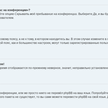
час на конференции»?
дёте опцию
Скрывать моё пребывание на конференции
. Выберите
Да
, и вы 
зователем.
вому поясу, а не к тому, в котором находитесь вы. В этом случае измените в 
овой пояс, как и большинство настроек, могут только зарегистрированные пол
ое!
о время отображается по-прежнему неверное, значит, неправильно установле
онференции, или же просто никто не перевёл phpBB на ваш язык. Попробуйт
вого пакета не существует, то вы сами можете перевести phpBB на свой язы