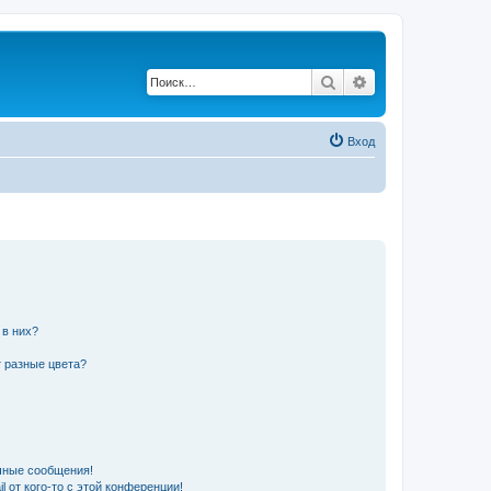
Поиск
Расширенный по
Вход
 в них?
 разные цвета?
чные сообщения!
 от кого-то с этой конференции!