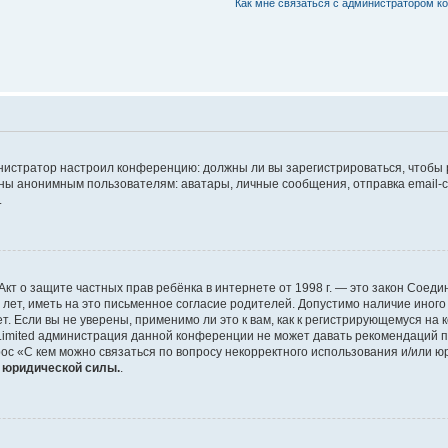
Как мне связаться с администратором 
дминистратор настроил конференцию: должны ли вы зарегистрироваться, чтобы
 анонимным пользователям: аватары, личные сообщения, отправка email-сооб
.
 или Акт о защите частных прав ребёнка в интернете от 1998 г. — это закон Со
т, иметь на это письменное согласие родителей. Допустимо наличие иного
 Если вы не уверены, применимо ли это к вам, как к регистрирующемуся на 
Limited администрация данной конференции не может давать рекомендаций 
ос «С кем можно связаться по вопросу некорректного использования и/или ю
т юридической силы.
.