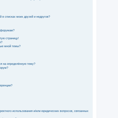
й в списках моих друзей и недругов?
и форумам?
стую страницу!
и?
ные мной темы?
ься на определённую тему?
форум?
ференции?
рректного использования и/или юридических вопросов, связанных