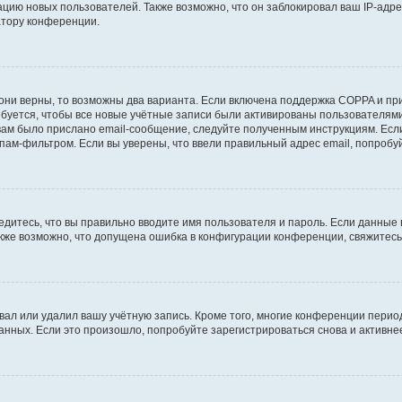
ию новых пользователей. Также возможно, что он заблокировал ваш IP-адре
атору конференции.
они верны, то возможны два варианта. Если включена поддержка COPPA и при 
уется, чтобы все новые учётные записи были активированы пользователями
ам было прислано email-сообщение, следуйте полученным инструкциям. Если
пам-фильтром. Если вы уверены, что ввели правильный адрес email, попробу
едитесь, что вы правильно вводите имя пользователя и пароль. Если данные
Также возможно, что допущена ошибка в конфигурации конференции, свяжитес
вал или удалил вашу учётную запись. Кроме того, многие конференции перио
ных. Если это произошло, попробуйте зарегистрироваться снова и активнее 