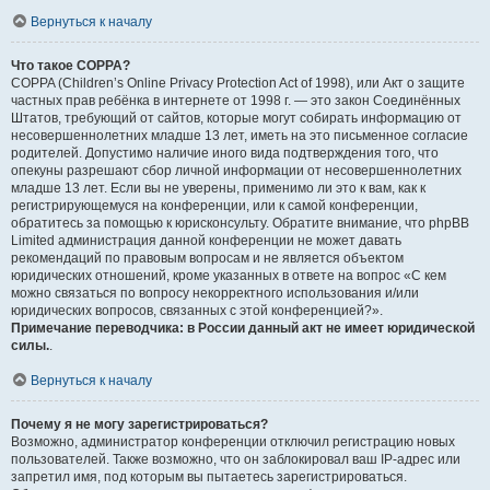
Вернуться к началу
Что такое COPPA?
COPPA (Children’s Online Privacy Protection Act of 1998), или Акт о защите
частных прав ребёнка в интернете от 1998 г. — это закон Соединённых
Штатов, требующий от сайтов, которые могут собирать информацию от
несовершеннолетних младше 13 лет, иметь на это письменное согласие
родителей. Допустимо наличие иного вида подтверждения того, что
опекуны разрешают сбор личной информации от несовершеннолетних
младше 13 лет. Если вы не уверены, применимо ли это к вам, как к
регистрирующемуся на конференции, или к самой конференции,
обратитесь за помощью к юрисконсульту. Обратите внимание, что phpBB
Limited администрация данной конференции не может давать
рекомендаций по правовым вопросам и не является объектом
юридических отношений, кроме указанных в ответе на вопрос «С кем
можно связаться по вопросу некорректного использования и/или
юридических вопросов, связанных с этой конференцией?».
Примечание переводчика: в России данный акт не имеет юридической
силы.
.
Вернуться к началу
Почему я не могу зарегистрироваться?
Возможно, администратор конференции отключил регистрацию новых
пользователей. Также возможно, что он заблокировал ваш IP-адрес или
запретил имя, под которым вы пытаетесь зарегистрироваться.