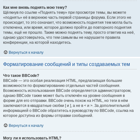
Как мне вновь поднять мою тему?
Щёлкнув по ссылке «Поднять тему» при просмотре темы, вы можете
«поднять» её в верхнюю часть первой страницы форума. Если этого не
происходит, то это означает, что возможность поднятия тем могла быть
отключена, или время, которое должно пройти до повторного поднятия
темы, ещё не прошло. Также можно поднять тему, просто ответив на неё,
однако удостоверьтесь, что тем самым вы не нарушаете правила
конференции, на которой находитесь.
Вернуться к началу
Форматирование сообщений и типы создаваемых тем
Что такое BBCode?
BBCode — это особая реализация HTML, предлагающая большие
возможности по форматированию отдельных частей сообщения.
Возможность использования BBCode определяется администратором,
однако BBCode также может быть отключён на уровне сообщения в
форме для его отправки. BBCode очень похож на HTML, но теги в нём
заключаются в квадратные скобки [ и ], а не в < и >. За дополнительной
информацией о BBCode обратитесь к руководству по BBCode, ссылка на
которое доступна из формы отправки сообщений.
Вернуться к началу
Могу ли я использовать HTML?