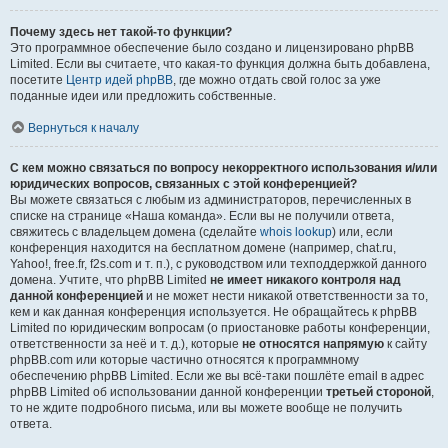
Почему здесь нет такой-то функции?
Это программное обеспечение было создано и лицензировано phpBB
Limited. Если вы считаете, что какая-то функция должна быть добавлена,
посетите
Центр идей phpBB
, где можно отдать свой голос за уже
поданные идеи или предложить собственные.
Вернуться к началу
С кем можно связаться по вопросу некорректного использования и/или
юридических вопросов, связанных с этой конференцией?
Вы можете связаться с любым из администраторов, перечисленных в
списке на странице «Наша команда». Если вы не получили ответа,
свяжитесь с владельцем домена (сделайте
whois lookup
) или, если
конференция находится на бесплатном домене (например, chat.ru,
Yahoo!, free.fr, f2s.com и т. п.), с руководством или техподдержкой данного
домена. Учтите, что phpBB Limited
не имеет никакого контроля над
данной конференцией
и не может нести никакой ответственности за то,
кем и как данная конференция используется. Не обращайтесь к phpBB
Limited по юридическим вопросам (о приостановке работы конференции,
ответственности за неё и т. д.), которые
не относятся напрямую
к сайту
phpBB.com или которые частично относятся к программному
обеспечению phpBB Limited. Если же вы всё-таки пошлёте email в адрес
phpBB Limited об использовании данной конференции
третьей стороной
,
то не ждите подробного письма, или вы можете вообще не получить
ответа.