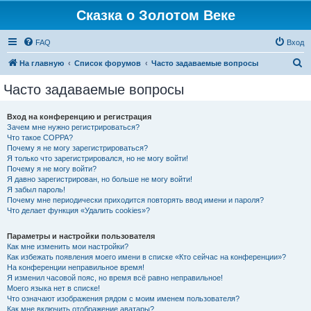
Сказка о Золотом Веке
FAQ
Вход
П
На главную
Список форумов
Часто задаваемые вопросы
о
Часто задаваемые вопросы
и
с
Вход на конференцию и регистрация
Зачем мне нужно регистрироваться?
к
Что такое COPPA?
Почему я не могу зарегистрироваться?
Я только что зарегистрировался, но не могу войти!
Почему я не могу войти?
Я давно зарегистрирован, но больше не могу войти!
Я забыл пароль!
Почему мне периодически приходится повторять ввод имени и пароля?
Что делает функция «Удалить cookies»?
Параметры и настройки пользователя
Как мне изменить мои настройки?
Как избежать появления моего имени в списке «Кто сейчас на конференции»?
На конференции неправильное время!
Я изменил часовой пояс, но время всё равно неправильное!
Моего языка нет в списке!
Что означают изображения рядом с моим именем пользователя?
Как мне включить отображение аватары?