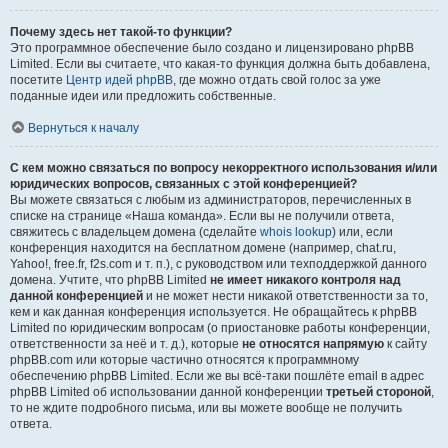
Почему здесь нет такой-то функции?
Это программное обеспечение было создано и лицензировано phpBB
Limited. Если вы считаете, что какая-то функция должна быть добавлена,
посетите
Центр идей phpBB
, где можно отдать свой голос за уже
поданные идеи или предложить собственные.
Вернуться к началу
С кем можно связаться по вопросу некорректного использования и/или
юридических вопросов, связанных с этой конференцией?
Вы можете связаться с любым из администраторов, перечисленных в
списке на странице «Наша команда». Если вы не получили ответа,
свяжитесь с владельцем домена (сделайте
whois lookup
) или, если
конференция находится на бесплатном домене (например, chat.ru,
Yahoo!, free.fr, f2s.com и т. п.), с руководством или техподдержкой данного
домена. Учтите, что phpBB Limited
не имеет никакого контроля над
данной конференцией
и не может нести никакой ответственности за то,
кем и как данная конференция используется. Не обращайтесь к phpBB
Limited по юридическим вопросам (о приостановке работы конференции,
ответственности за неё и т. д.), которые
не относятся напрямую
к сайту
phpBB.com или которые частично относятся к программному
обеспечению phpBB Limited. Если же вы всё-таки пошлёте email в адрес
phpBB Limited об использовании данной конференции
третьей стороной
,
то не ждите подробного письма, или вы можете вообще не получить
ответа.