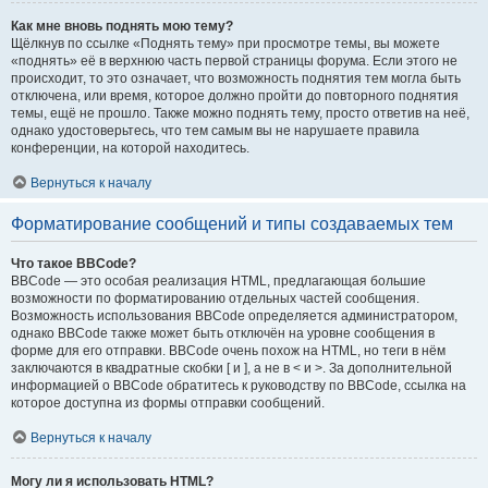
Как мне вновь поднять мою тему?
Щёлкнув по ссылке «Поднять тему» при просмотре темы, вы можете
«поднять» её в верхнюю часть первой страницы форума. Если этого не
происходит, то это означает, что возможность поднятия тем могла быть
отключена, или время, которое должно пройти до повторного поднятия
темы, ещё не прошло. Также можно поднять тему, просто ответив на неё,
однако удостоверьтесь, что тем самым вы не нарушаете правила
конференции, на которой находитесь.
Вернуться к началу
Форматирование сообщений и типы создаваемых тем
Что такое BBCode?
BBCode — это особая реализация HTML, предлагающая большие
возможности по форматированию отдельных частей сообщения.
Возможность использования BBCode определяется администратором,
однако BBCode также может быть отключён на уровне сообщения в
форме для его отправки. BBCode очень похож на HTML, но теги в нём
заключаются в квадратные скобки [ и ], а не в < и >. За дополнительной
информацией о BBCode обратитесь к руководству по BBCode, ссылка на
которое доступна из формы отправки сообщений.
Вернуться к началу
Могу ли я использовать HTML?