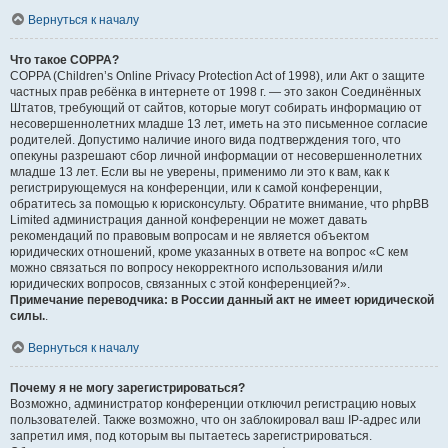
Вернуться к началу
Что такое COPPA?
COPPA (Children’s Online Privacy Protection Act of 1998), или Акт о защите
частных прав ребёнка в интернете от 1998 г. — это закон Соединённых
Штатов, требующий от сайтов, которые могут собирать информацию от
несовершеннолетних младше 13 лет, иметь на это письменное согласие
родителей. Допустимо наличие иного вида подтверждения того, что
опекуны разрешают сбор личной информации от несовершеннолетних
младше 13 лет. Если вы не уверены, применимо ли это к вам, как к
регистрирующемуся на конференции, или к самой конференции,
обратитесь за помощью к юрисконсульту. Обратите внимание, что phpBB
Limited администрация данной конференции не может давать
рекомендаций по правовым вопросам и не является объектом
юридических отношений, кроме указанных в ответе на вопрос «С кем
можно связаться по вопросу некорректного использования и/или
юридических вопросов, связанных с этой конференцией?».
Примечание переводчика: в России данный акт не имеет юридической
силы.
.
Вернуться к началу
Почему я не могу зарегистрироваться?
Возможно, администратор конференции отключил регистрацию новых
пользователей. Также возможно, что он заблокировал ваш IP-адрес или
запретил имя, под которым вы пытаетесь зарегистрироваться.