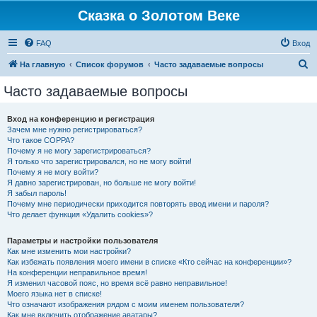
Сказка о Золотом Веке
FAQ
Вход
П
На главную
Список форумов
Часто задаваемые вопросы
о
Часто задаваемые вопросы
и
с
Вход на конференцию и регистрация
Зачем мне нужно регистрироваться?
к
Что такое COPPA?
Почему я не могу зарегистрироваться?
Я только что зарегистрировался, но не могу войти!
Почему я не могу войти?
Я давно зарегистрирован, но больше не могу войти!
Я забыл пароль!
Почему мне периодически приходится повторять ввод имени и пароля?
Что делает функция «Удалить cookies»?
Параметры и настройки пользователя
Как мне изменить мои настройки?
Как избежать появления моего имени в списке «Кто сейчас на конференции»?
На конференции неправильное время!
Я изменил часовой пояс, но время всё равно неправильное!
Моего языка нет в списке!
Что означают изображения рядом с моим именем пользователя?
Как мне включить отображение аватары?