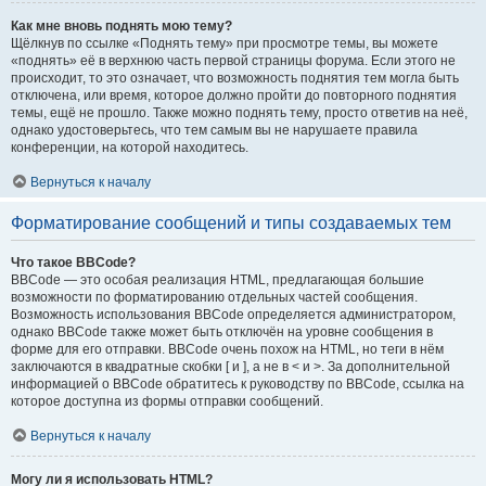
Как мне вновь поднять мою тему?
Щёлкнув по ссылке «Поднять тему» при просмотре темы, вы можете
«поднять» её в верхнюю часть первой страницы форума. Если этого не
происходит, то это означает, что возможность поднятия тем могла быть
отключена, или время, которое должно пройти до повторного поднятия
темы, ещё не прошло. Также можно поднять тему, просто ответив на неё,
однако удостоверьтесь, что тем самым вы не нарушаете правила
конференции, на которой находитесь.
Вернуться к началу
Форматирование сообщений и типы создаваемых тем
Что такое BBCode?
BBCode — это особая реализация HTML, предлагающая большие
возможности по форматированию отдельных частей сообщения.
Возможность использования BBCode определяется администратором,
однако BBCode также может быть отключён на уровне сообщения в
форме для его отправки. BBCode очень похож на HTML, но теги в нём
заключаются в квадратные скобки [ и ], а не в < и >. За дополнительной
информацией о BBCode обратитесь к руководству по BBCode, ссылка на
которое доступна из формы отправки сообщений.
Вернуться к началу
Могу ли я использовать HTML?