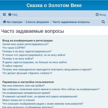
Сказка о Золотом Веке
FAQ
Вход
П
На главную
Список форумов
Часто задаваемые вопросы
о
Часто задаваемые вопросы
и
с
Вход на конференцию и регистрация
Зачем мне нужно регистрироваться?
к
Что такое COPPA?
Почему я не могу зарегистрироваться?
Я только что зарегистрировался, но не могу войти!
Почему я не могу войти?
Я давно зарегистрирован, но больше не могу войти!
Я забыл пароль!
Почему мне периодически приходится повторять ввод имени и пароля?
Что делает функция «Удалить cookies»?
Параметры и настройки пользователя
Как мне изменить мои настройки?
Как избежать появления моего имени в списке «Кто сейчас на конференции»?
На конференции неправильное время!
Я изменил часовой пояс, но время всё равно неправильное!
Моего языка нет в списке!
Что означают изображения рядом с моим именем пользователя?
Как мне включить отображение аватары?