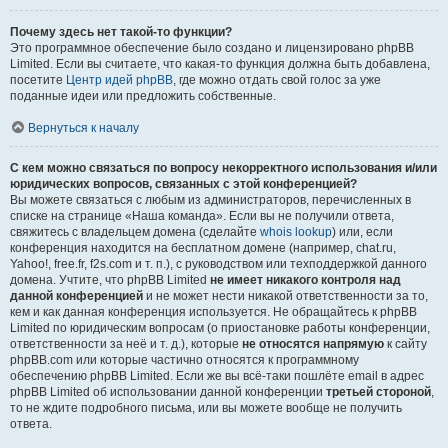
Почему здесь нет такой-то функции?
Это программное обеспечение было создано и лицензировано phpBB
Limited. Если вы считаете, что какая-то функция должна быть добавлена,
посетите
Центр идей phpBB
, где можно отдать свой голос за уже
поданные идеи или предложить собственные.
Вернуться к началу
С кем можно связаться по вопросу некорректного использования и/или
юридических вопросов, связанных с этой конференцией?
Вы можете связаться с любым из администраторов, перечисленных в
списке на странице «Наша команда». Если вы не получили ответа,
свяжитесь с владельцем домена (сделайте
whois lookup
) или, если
конференция находится на бесплатном домене (например, chat.ru,
Yahoo!, free.fr, f2s.com и т. п.), с руководством или техподдержкой данного
домена. Учтите, что phpBB Limited
не имеет никакого контроля над
данной конференцией
и не может нести никакой ответственности за то,
кем и как данная конференция используется. Не обращайтесь к phpBB
Limited по юридическим вопросам (о приостановке работы конференции,
ответственности за неё и т. д.), которые
не относятся напрямую
к сайту
phpBB.com или которые частично относятся к программному
обеспечению phpBB Limited. Если же вы всё-таки пошлёте email в адрес
phpBB Limited об использовании данной конференции
третьей стороной
,
то не ждите подробного письма, или вы можете вообще не получить
ответа.