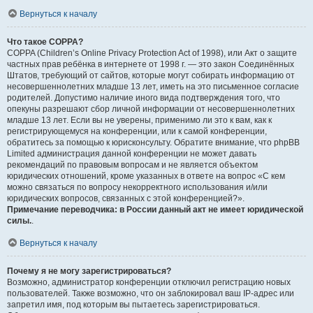
Вернуться к началу
Что такое COPPA?
COPPA (Children’s Online Privacy Protection Act of 1998), или Акт о защите
частных прав ребёнка в интернете от 1998 г. — это закон Соединённых
Штатов, требующий от сайтов, которые могут собирать информацию от
несовершеннолетних младше 13 лет, иметь на это письменное согласие
родителей. Допустимо наличие иного вида подтверждения того, что
опекуны разрешают сбор личной информации от несовершеннолетних
младше 13 лет. Если вы не уверены, применимо ли это к вам, как к
регистрирующемуся на конференции, или к самой конференции,
обратитесь за помощью к юрисконсульту. Обратите внимание, что phpBB
Limited администрация данной конференции не может давать
рекомендаций по правовым вопросам и не является объектом
юридических отношений, кроме указанных в ответе на вопрос «С кем
можно связаться по вопросу некорректного использования и/или
юридических вопросов, связанных с этой конференцией?».
Примечание переводчика: в России данный акт не имеет юридической
силы.
.
Вернуться к началу
Почему я не могу зарегистрироваться?
Возможно, администратор конференции отключил регистрацию новых
пользователей. Также возможно, что он заблокировал ваш IP-адрес или
запретил имя, под которым вы пытаетесь зарегистрироваться.