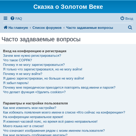
Сказка о Золотом Веке
FAQ
Вход
П
На главную
Список форумов
Часто задаваемые вопросы
о
Часто задаваемые вопросы
и
с
Вход на конференцию и регистрация
Зачем мне нужно регистрироваться?
к
Что такое COPPA?
Почему я не могу зарегистрироваться?
Я только что зарегистрировался, но не могу войти!
Почему я не могу войти?
Я давно зарегистрирован, но больше не могу войти!
Я забыл пароль!
Почему мне периодически приходится повторять ввод имени и пароля?
Что делает функция «Удалить cookies»?
Параметры и настройки пользователя
Как мне изменить мои настройки?
Как избежать появления моего имени в списке «Кто сейчас на конференции»?
На конференции неправильное время!
Я изменил часовой пояс, но время всё равно неправильное!
Моего языка нет в списке!
Что означают изображения рядом с моим именем пользователя?
Как мне включить отображение аватары?