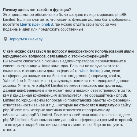
Почему здесь нет такой-то функции?
Это программное обеспечение было создано и лицензировано phpBB
Limited. Если вы считаете, что какая-то функция должна быть добавлена,
посетите
Центр идей phpBB
, где можно отдать свой голос за уже
поданные идеи или предложить собственные.
Вернуться к началу
С кем можно связаться по вопросу некорректного использования и/или
юридических вопросов, связанных с этой конференцией?
Вы можете связаться с любым из администраторов, перечисленных в
списке на странице «Наша команда». Если вы не получили ответа,
свяжитесь с владельцем домена (сделайте
whois lookup
) или, если
конференция находится на бесплатном домене (например, chat.ru,
Yahoo!, free.fr, f2s.com и т. п.), с руководством или техподдержкой данного
домена. Учтите, что phpBB Limited
не имеет никакого контроля над
данной конференцией
и не может нести никакой ответственности за то,
кем и как данная конференция используется. Не обращайтесь к phpBB
Limited по юридическим вопросам (о приостановке работы конференции,
ответственности за неё и т. д.), которые
не относятся напрямую
к сайту
phpBB.com или которые частично относятся к программному
обеспечению phpBB Limited. Если же вы всё-таки пошлёте email в адрес
phpBB Limited об использовании данной конференции
третьей стороной
,
то не ждите подробного письма, или вы можете вообще не получить
ответа.