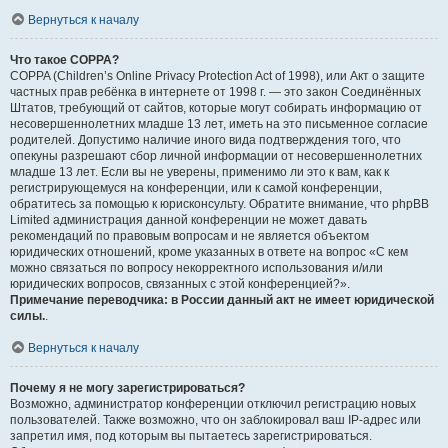
Вернуться к началу
Что такое COPPA?
COPPA (Children’s Online Privacy Protection Act of 1998), или Акт о защите
частных прав ребёнка в интернете от 1998 г. — это закон Соединённых
Штатов, требующий от сайтов, которые могут собирать информацию от
несовершеннолетних младше 13 лет, иметь на это письменное согласие
родителей. Допустимо наличие иного вида подтверждения того, что
опекуны разрешают сбор личной информации от несовершеннолетних
младше 13 лет. Если вы не уверены, применимо ли это к вам, как к
регистрирующемуся на конференции, или к самой конференции,
обратитесь за помощью к юрисконсульту. Обратите внимание, что phpBB
Limited администрация данной конференции не может давать
рекомендаций по правовым вопросам и не является объектом
юридических отношений, кроме указанных в ответе на вопрос «С кем
можно связаться по вопросу некорректного использования и/или
юридических вопросов, связанных с этой конференцией?».
Примечание переводчика: в России данный акт не имеет юридической
силы.
.
Вернуться к началу
Почему я не могу зарегистрироваться?
Возможно, администратор конференции отключил регистрацию новых
пользователей. Также возможно, что он заблокировал ваш IP-адрес или
запретил имя, под которым вы пытаетесь зарегистрироваться.