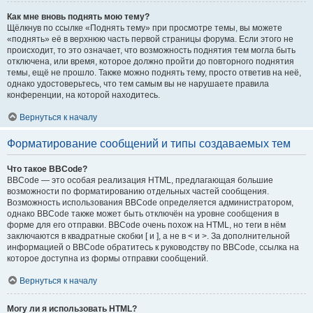
Как мне вновь поднять мою тему?
Щёлкнув по ссылке «Поднять тему» при просмотре темы, вы можете
«поднять» её в верхнюю часть первой страницы форума. Если этого не
происходит, то это означает, что возможность поднятия тем могла быть
отключена, или время, которое должно пройти до повторного поднятия
темы, ещё не прошло. Также можно поднять тему, просто ответив на неё,
однако удостоверьтесь, что тем самым вы не нарушаете правила
конференции, на которой находитесь.
Вернуться к началу
Форматирование сообщений и типы создаваемых тем
Что такое BBCode?
BBCode — это особая реализация HTML, предлагающая большие
возможности по форматированию отдельных частей сообщения.
Возможность использования BBCode определяется администратором,
однако BBCode также может быть отключён на уровне сообщения в
форме для его отправки. BBCode очень похож на HTML, но теги в нём
заключаются в квадратные скобки [ и ], а не в < и >. За дополнительной
информацией о BBCode обратитесь к руководству по BBCode, ссылка на
которое доступна из формы отправки сообщений.
Вернуться к началу
Могу ли я использовать HTML?