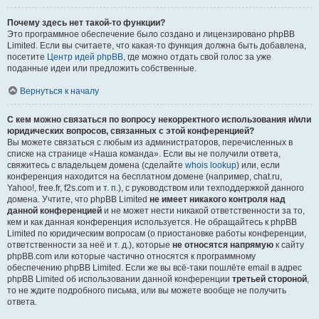
Почему здесь нет такой-то функции?
Это программное обеспечение было создано и лицензировано phpBB
Limited. Если вы считаете, что какая-то функция должна быть добавлена,
посетите
Центр идей phpBB
, где можно отдать свой голос за уже
поданные идеи или предложить собственные.
Вернуться к началу
С кем можно связаться по вопросу некорректного использования и/или
юридических вопросов, связанных с этой конференцией?
Вы можете связаться с любым из администраторов, перечисленных в
списке на странице «Наша команда». Если вы не получили ответа,
свяжитесь с владельцем домена (сделайте
whois lookup
) или, если
конференция находится на бесплатном домене (например, chat.ru,
Yahoo!, free.fr, f2s.com и т. п.), с руководством или техподдержкой данного
домена. Учтите, что phpBB Limited
не имеет никакого контроля над
данной конференцией
и не может нести никакой ответственности за то,
кем и как данная конференция используется. Не обращайтесь к phpBB
Limited по юридическим вопросам (о приостановке работы конференции,
ответственности за неё и т. д.), которые
не относятся напрямую
к сайту
phpBB.com или которые частично относятся к программному
обеспечению phpBB Limited. Если же вы всё-таки пошлёте email в адрес
phpBB Limited об использовании данной конференции
третьей стороной
,
то не ждите подробного письма, или вы можете вообще не получить
ответа.