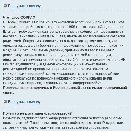
Вернуться к началу
Что такое COPPA?
COPPA (Children’s Online Privacy Protection Act of 1998), или Акт о защите
частных прав ребёнка в интернете от 1998 г. — это закон Соединённых
Штатов, требующий от сайтов, которые могут собирать информацию от
несовершеннолетних младше 13 лет, иметь на это письменное согласие
родителей. Допустимо наличие иного вида подтверждения того, что
опекуны разрешают сбор личной информации от несовершеннолетних
младше 13 лет. Если вы не уверены, применимо ли это к вам, как к
регистрирующемуся на конференции, или к самой конференции,
обратитесь за помощью к юрисконсульту. Обратите внимание, что phpBB
Limited администрация данной конференции не может давать
рекомендаций по правовым вопросам и не является объектом
юридических отношений, кроме указанных в ответе на вопрос «С кем
можно связаться по вопросу некорректного использования и/или
юридических вопросов, связанных с этой конференцией?».
Примечание переводчика: в России данный акт не имеет юридической
силы.
.
Вернуться к началу
Почему я не могу зарегистрироваться?
Возможно, администратор конференции отключил регистрацию новых
пользователей. Также возможно, что он заблокировал ваш IP-адрес или
запретил имя, под которым вы пытаетесь зарегистрироваться.