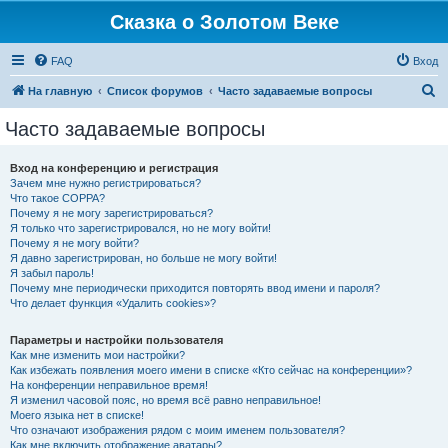
Сказка о Золотом Веке
FAQ
Вход
П
На главную
Список форумов
Часто задаваемые вопросы
о
Часто задаваемые вопросы
и
с
Вход на конференцию и регистрация
Зачем мне нужно регистрироваться?
к
Что такое COPPA?
Почему я не могу зарегистрироваться?
Я только что зарегистрировался, но не могу войти!
Почему я не могу войти?
Я давно зарегистрирован, но больше не могу войти!
Я забыл пароль!
Почему мне периодически приходится повторять ввод имени и пароля?
Что делает функция «Удалить cookies»?
Параметры и настройки пользователя
Как мне изменить мои настройки?
Как избежать появления моего имени в списке «Кто сейчас на конференции»?
На конференции неправильное время!
Я изменил часовой пояс, но время всё равно неправильное!
Моего языка нет в списке!
Что означают изображения рядом с моим именем пользователя?
Как мне включить отображение аватары?