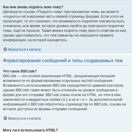
Как мне вновь поднять мою тему?
Щёлкнув по ссылке «Поднять тему» при просмотре темы, вы можете
«поднять» её в верхнюю часть первой страницы форума. Если этого не
происходит, то это означает, что возможность поднятия тем могла быть
отключена, или время, которое должно пройти до повторного поднятия
темы, ещё не прошло. Также можно поднять тему, просто ответив на неё,
однако удостоверьтесь, что тем самым вы не нарушаете правила
конференции, на которой находитесь.
Вернуться к началу
Форматирование сообщений и типы создаваемых тем
Что такое BBCode?
BBCode — это особая реализация HTML, предлагающая большие
возможности по форматированию отдельных частей сообщения.
Возможность использования BBCode определяется администратором,
однако BBCode также может быть отключён на уровне сообщения в
форме для его отправки. BBCode очень похож на HTML, но теги в нём
заключаются в квадратные скобки [ и ], а не в < и >. За дополнительной
информацией о BBCode обратитесь к руководству по BBCode, ссылка на
которое доступна из формы отправки сообщений.
Вернуться к началу
Могу ли я использовать HTML?