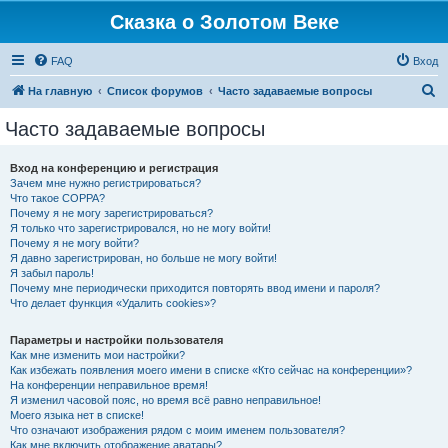
Сказка о Золотом Веке
FAQ
Вход
П
На главную
Список форумов
Часто задаваемые вопросы
о
Часто задаваемые вопросы
и
с
Вход на конференцию и регистрация
Зачем мне нужно регистрироваться?
к
Что такое COPPA?
Почему я не могу зарегистрироваться?
Я только что зарегистрировался, но не могу войти!
Почему я не могу войти?
Я давно зарегистрирован, но больше не могу войти!
Я забыл пароль!
Почему мне периодически приходится повторять ввод имени и пароля?
Что делает функция «Удалить cookies»?
Параметры и настройки пользователя
Как мне изменить мои настройки?
Как избежать появления моего имени в списке «Кто сейчас на конференции»?
На конференции неправильное время!
Я изменил часовой пояс, но время всё равно неправильное!
Моего языка нет в списке!
Что означают изображения рядом с моим именем пользователя?
Как мне включить отображение аватары?