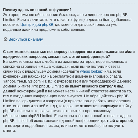
Почему здесь нет такой-то функции?
Это программное обеспечение было создано и лицензировано phpBB
Limited. Если вы считаете, что какая-то функция должна быть добавлена,
посетите
Центр идей phpBB
, где можно отдать свой голос за уже
поданные идеи или предложить собственные.
Вернуться к началу
С кем можно связаться по вопросу некорректного использования и/или
юридических вопросов, связанных с этой конференцией?
Вы можете связаться с любым из администраторов, перечисленных в
списке на странице «Наша команда». Если вы не получили ответа,
свяжитесь с владельцем домена (сделайте
whois lookup
) или, если
конференция находится на бесплатном домене (например, chat.ru,
Yahoo!, free.fr, f2s.com и т. п.), с руководством или техподдержкой данного
домена. Учтите, что phpBB Limited
не имеет никакого контроля над
данной конференцией
и не может нести никакой ответственности за то,
кем и как данная конференция используется. Не обращайтесь к phpBB
Limited по юридическим вопросам (о приостановке работы конференции,
ответственности за неё и т. д.), которые
не относятся напрямую
к сайту
phpBB.com или которые частично относятся к программному
обеспечению phpBB Limited. Если же вы всё-таки пошлёте email в адрес
phpBB Limited об использовании данной конференции
третьей стороной
,
то не ждите подробного письма, или вы можете вообще не получить
ответа.