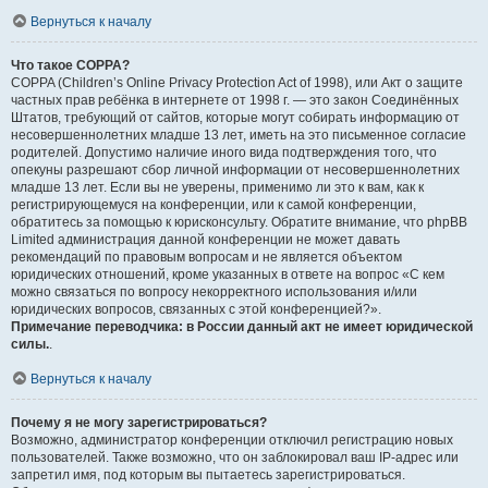
Вернуться к началу
Что такое COPPA?
COPPA (Children’s Online Privacy Protection Act of 1998), или Акт о защите
частных прав ребёнка в интернете от 1998 г. — это закон Соединённых
Штатов, требующий от сайтов, которые могут собирать информацию от
несовершеннолетних младше 13 лет, иметь на это письменное согласие
родителей. Допустимо наличие иного вида подтверждения того, что
опекуны разрешают сбор личной информации от несовершеннолетних
младше 13 лет. Если вы не уверены, применимо ли это к вам, как к
регистрирующемуся на конференции, или к самой конференции,
обратитесь за помощью к юрисконсульту. Обратите внимание, что phpBB
Limited администрация данной конференции не может давать
рекомендаций по правовым вопросам и не является объектом
юридических отношений, кроме указанных в ответе на вопрос «С кем
можно связаться по вопросу некорректного использования и/или
юридических вопросов, связанных с этой конференцией?».
Примечание переводчика: в России данный акт не имеет юридической
силы.
.
Вернуться к началу
Почему я не могу зарегистрироваться?
Возможно, администратор конференции отключил регистрацию новых
пользователей. Также возможно, что он заблокировал ваш IP-адрес или
запретил имя, под которым вы пытаетесь зарегистрироваться.