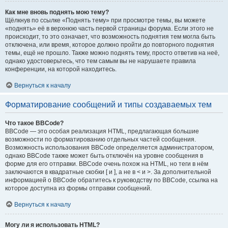
Как мне вновь поднять мою тему?
Щёлкнув по ссылке «Поднять тему» при просмотре темы, вы можете
«поднять» её в верхнюю часть первой страницы форума. Если этого не
происходит, то это означает, что возможность поднятия тем могла быть
отключена, или время, которое должно пройти до повторного поднятия
темы, ещё не прошло. Также можно поднять тему, просто ответив на неё,
однако удостоверьтесь, что тем самым вы не нарушаете правила
конференции, на которой находитесь.
Вернуться к началу
Форматирование сообщений и типы создаваемых тем
Что такое BBCode?
BBCode — это особая реализация HTML, предлагающая большие
возможности по форматированию отдельных частей сообщения.
Возможность использования BBCode определяется администратором,
однако BBCode также может быть отключён на уровне сообщения в
форме для его отправки. BBCode очень похож на HTML, но теги в нём
заключаются в квадратные скобки [ и ], а не в < и >. За дополнительной
информацией о BBCode обратитесь к руководству по BBCode, ссылка на
которое доступна из формы отправки сообщений.
Вернуться к началу
Могу ли я использовать HTML?