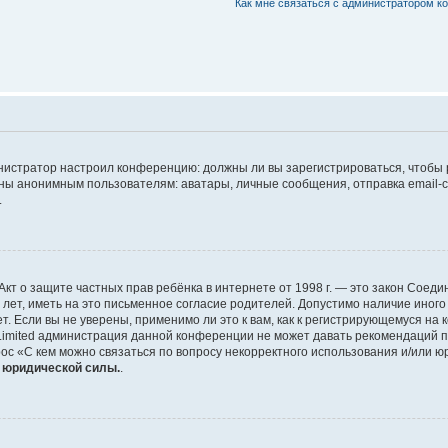
Как мне связаться с администратором 
дминистратор настроил конференцию: должны ли вы зарегистрироваться, чтобы
 анонимным пользователям: аватары, личные сообщения, отправка email-сооб
.
 или Акт о защите частных прав ребёнка в интернете от 1998 г. — это закон Со
т, иметь на это письменное согласие родителей. Допустимо наличие иного
 Если вы не уверены, применимо ли это к вам, как к регистрирующемуся на 
Limited администрация данной конференции не может давать рекомендаций 
ос «С кем можно связаться по вопросу некорректного использования и/или ю
т юридической силы.
.