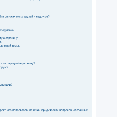
й в списках моих друзей и недругов?
и форумам?
стую страницу!
и?
ные мной темы?
ься на определённую тему?
форум?
ференции?
рректного использования и/или юридических вопросов, связанных