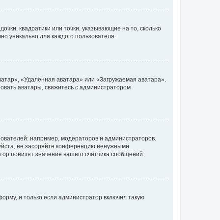
очки, квадратики или точки, указывающие на то, сколько
чно уникально для каждого пользователя.
ватар», «Удалённая аватара» или «Загружаемая аватара».
ьзовать аватары, свяжитесь с администратором
ователей: например, модераторов и администраторов.
уйста, не засоряйте конференцию ненужными
тор понизят значение вашего счётчика сообщений.
орму, и только если администратор включил такую