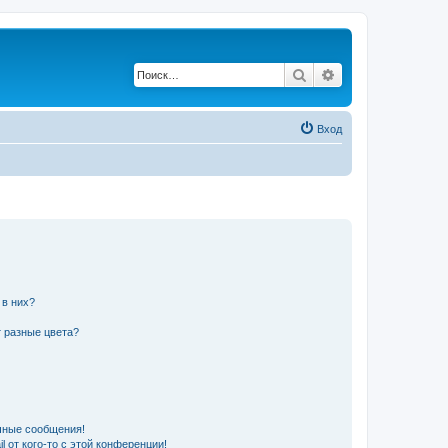
Поиск
Расширенный по
Вход
 в них?
 разные цвета?
чные сообщения!
 от кого-то с этой конференции!