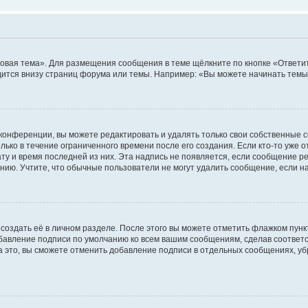
овая тема». Для размещения сообщения в теме щёлкните по кнопке «Ответит
ится внизу страниц форума или темы. Например: «Вы можете начинать темы»
конференции, вы можете редактировать и удалять только свои собственные 
ько в течение ограниченного времени после его создания. Если кто-то уже 
дату и время последней из них. Эта надпись не появляется, если сообщение 
ию. Учтите, что обычные пользователи не могут удалить сообщение, если на 
создать её в личном разделе. После этого вы можете отметить флажком пун
обавление подписи по умолчанию ко всем вашим сообщениям, сделав соотве
а это, вы сможете отменить добавление подписи в отдельных сообщениях, у