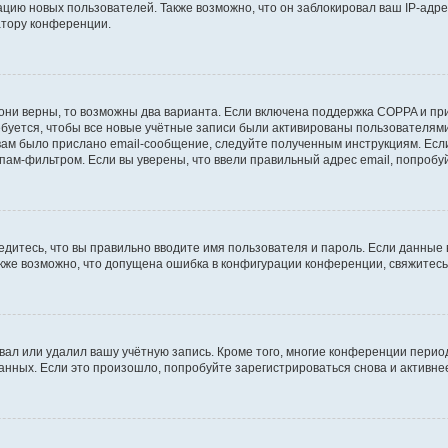
ию новых пользователей. Также возможно, что он заблокировал ваш IP-адре
атору конференции.
они верны, то возможны два варианта. Если включена поддержка COPPA и при 
уется, чтобы все новые учётные записи были активированы пользователями
ам было прислано email-сообщение, следуйте полученным инструкциям. Если
пам-фильтром. Если вы уверены, что ввели правильный адрес email, попробу
едитесь, что вы правильно вводите имя пользователя и пароль. Если данные
Также возможно, что допущена ошибка в конфигурации конференции, свяжитес
вал или удалил вашу учётную запись. Кроме того, многие конференции перио
ных. Если это произошло, попробуйте зарегистрироваться снова и активнее 