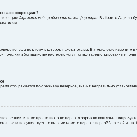
час на конференции»?
дёте опцию
Скрывать моё пребывание на конференции
. Выберите
Да
, и вы 
зователем.
вому поясу, а не к тому, в котором находитесь вы. В этом случае измените в 
овой пояс, как и большинство настроек, могут только зарегистрированные пол
ое!
о время отображается по-прежнему неверное, значит, неправильно установле
онференции, или же просто никто не перевёл phpBB на ваш язык. Попробуйт
вого пакета не существует, то вы сами можете перевести phpBB на свой язы