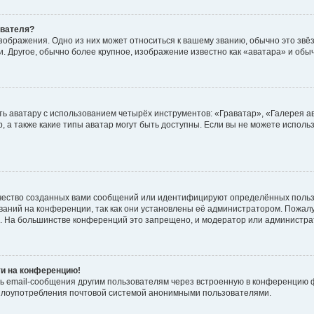
ователя?
зображения. Одно из них может относиться к вашему званию, обычно это звёзд
. Другое, обычно более крупное, изображение известно как «аватара» и обы
ь аватару с использованием четырёх инструментов: «Граватар», «Галерея а
, а также какие типы аватар могут быть доступны. Если вы не можете испол
чество созданных вами сообщений или идентифицируют определённых польз
аний на конференции, так как они установлены её администратором. Пожал
е. На большинстве конференций это запрещено, и модератор или администра
ти на конференцию!
ь email-сообщения другим пользователям через встроенную в конференцию ф
ь злоупотребления почтовой системой анонимными пользователями.