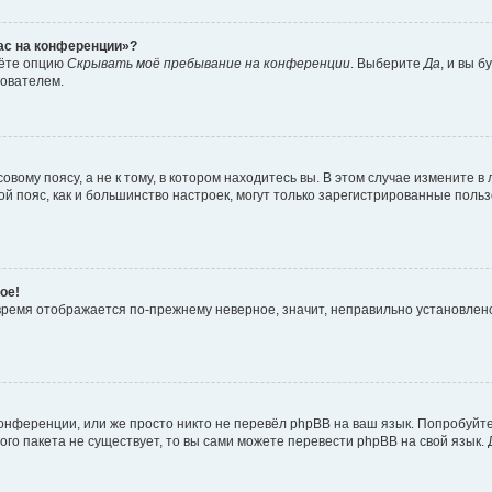
час на конференции»?
дёте опцию
Скрывать моё пребывание на конференции
. Выберите
Да
, и вы 
зователем.
вому поясу, а не к тому, в котором находитесь вы. В этом случае измените в 
овой пояс, как и большинство настроек, могут только зарегистрированные пол
ое!
о время отображается по-прежнему неверное, значит, неправильно установле
онференции, или же просто никто не перевёл phpBB на ваш язык. Попробуйт
вого пакета не существует, то вы сами можете перевести phpBB на свой язы