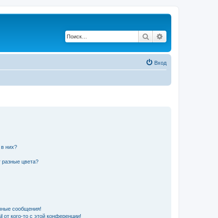
Поиск
Расширенный по
Вход
 в них?
 разные цвета?
чные сообщения!
 от кого-то с этой конференции!