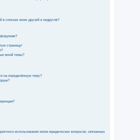
й в списках моих друзей и недругов?
и форумам?
стую страницу!
и?
ные мной темы?
ься на определённую тему?
форум?
ференции?
рректного использования и/или юридических вопросов, связанных