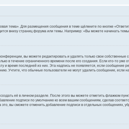
овая тема». Для размещения сообщения в теме щёлкните по кнопке «Ответит
ится внизу страниц форума или темы. Например: «Вы можете начинать темы»
конференции, вы можете редактировать и удалять только свои собственные 
ько в течение ограниченного времени после его создания. Если кто-то уже 
дату и время последней из них. Эта надпись не появляется, если сообщение 
ию. Учтите, что обычные пользователи не могут удалить сообщение, если на 
создать её в личном разделе. После этого вы можете отметить флажком пун
обавление подписи по умолчанию ко всем вашим сообщениям, сделав соотве
а это, вы сможете отменить добавление подписи в отдельных сообщениях, у