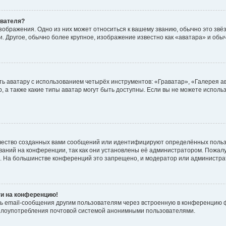
ователя?
зображения. Одно из них может относиться к вашему званию, обычно это звёзд
. Другое, обычно более крупное, изображение известно как «аватара» и обы
ь аватару с использованием четырёх инструментов: «Граватар», «Галерея а
, а также какие типы аватар могут быть доступны. Если вы не можете испол
чество созданных вами сообщений или идентифицируют определённых польз
аний на конференции, так как они установлены её администратором. Пожал
е. На большинстве конференций это запрещено, и модератор или администра
ти на конференцию!
ь email-сообщения другим пользователям через встроенную в конференцию ф
ь злоупотребления почтовой системой анонимными пользователями.