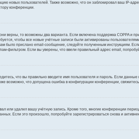
ию новых пользователей. Также возможно, что он заблокировал ваш IP-адре
атору конференции.
они верны, то возможны два варианта. Если включена поддержка COPPA и при 
уется, чтобы все новые учётные записи были активированы пользователями
ам было прислано email-сообщение, следуйте полученным инструкциям. Если
пам-фильтром. Если вы уверены, что ввели правильный адрес email, попробу
едитесь, что вы правильно вводите имя пользователя и пароль. Если данные
Также возможно, что допущена ошибка в конфигурации конференции, свяжитес
вал или удалил вашу учётную запись. Кроме того, многие конференции перио
ных. Если это произошло, попробуйте зарегистрироваться снова и активнее 