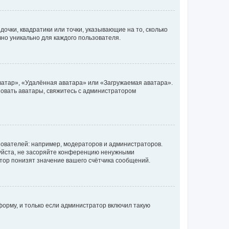
очки, квадратики или точки, указывающие на то, сколько
чно уникально для каждого пользователя.
ватар», «Удалённая аватара» или «Загружаемая аватара».
ьзовать аватары, свяжитесь с администратором
ователей: например, модераторов и администраторов.
уйста, не засоряйте конференцию ненужными
тор понизят значение вашего счётчика сообщений.
орму, и только если администратор включил такую