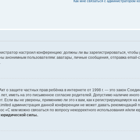
Как мне связаться с администратором 
дминистратор настроил конференцию: должны ли вы зарегистрироваться, чтобы
 анонимным пользователям: аватары, личные сообщения, отправка email-сооб
.
 или Акт о защите частных прав ребёнка в интернете от 1998 г. — это закон Со
т, иметь на это письменное согласие родителей. Допустимо наличие иного
 Если вы не уверены, применимо ли это к вам, как к регистрирующемуся на 
Limited администрация данной конференции не может давать рекомендаций 
ос «С кем можно связаться по вопросу некорректного использования и/или ю
т юридической силы.
.