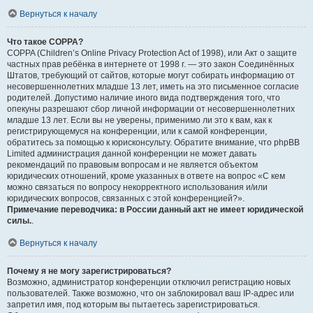
Вернуться к началу
Что такое COPPA?
COPPA (Children’s Online Privacy Protection Act of 1998), или Акт о защите
частных прав ребёнка в интернете от 1998 г. — это закон Соединённых
Штатов, требующий от сайтов, которые могут собирать информацию от
несовершеннолетних младше 13 лет, иметь на это письменное согласие
родителей. Допустимо наличие иного вида подтверждения того, что
опекуны разрешают сбор личной информации от несовершеннолетних
младше 13 лет. Если вы не уверены, применимо ли это к вам, как к
регистрирующемуся на конференции, или к самой конференции,
обратитесь за помощью к юрисконсульту. Обратите внимание, что phpBB
Limited администрация данной конференции не может давать
рекомендаций по правовым вопросам и не является объектом
юридических отношений, кроме указанных в ответе на вопрос «С кем
можно связаться по вопросу некорректного использования и/или
юридических вопросов, связанных с этой конференцией?».
Примечание переводчика: в России данный акт не имеет юридической
силы.
.
Вернуться к началу
Почему я не могу зарегистрироваться?
Возможно, администратор конференции отключил регистрацию новых
пользователей. Также возможно, что он заблокировал ваш IP-адрес или
запретил имя, под которым вы пытаетесь зарегистрироваться.