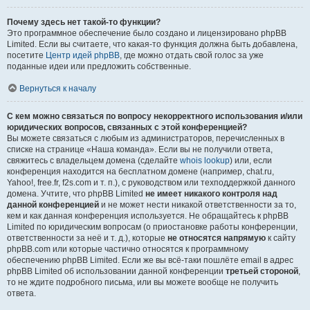
Почему здесь нет такой-то функции?
Это программное обеспечение было создано и лицензировано phpBB
Limited. Если вы считаете, что какая-то функция должна быть добавлена,
посетите
Центр идей phpBB
, где можно отдать свой голос за уже
поданные идеи или предложить собственные.
Вернуться к началу
С кем можно связаться по вопросу некорректного использования и/или
юридических вопросов, связанных с этой конференцией?
Вы можете связаться с любым из администраторов, перечисленных в
списке на странице «Наша команда». Если вы не получили ответа,
свяжитесь с владельцем домена (сделайте
whois lookup
) или, если
конференция находится на бесплатном домене (например, chat.ru,
Yahoo!, free.fr, f2s.com и т. п.), с руководством или техподдержкой данного
домена. Учтите, что phpBB Limited
не имеет никакого контроля над
данной конференцией
и не может нести никакой ответственности за то,
кем и как данная конференция используется. Не обращайтесь к phpBB
Limited по юридическим вопросам (о приостановке работы конференции,
ответственности за неё и т. д.), которые
не относятся напрямую
к сайту
phpBB.com или которые частично относятся к программному
обеспечению phpBB Limited. Если же вы всё-таки пошлёте email в адрес
phpBB Limited об использовании данной конференции
третьей стороной
,
то не ждите подробного письма, или вы можете вообще не получить
ответа.