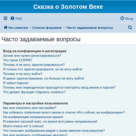
Сказка о Золотом Веке
FAQ
Вход
П
На главную
Список форумов
Часто задаваемые вопросы
о
Часто задаваемые вопросы
и
с
Вход на конференцию и регистрация
Зачем мне нужно регистрироваться?
к
Что такое COPPA?
Почему я не могу зарегистрироваться?
Я только что зарегистрировался, но не могу войти!
Почему я не могу войти?
Я давно зарегистрирован, но больше не могу войти!
Я забыл пароль!
Почему мне периодически приходится повторять ввод имени и пароля?
Что делает функция «Удалить cookies»?
Параметры и настройки пользователя
Как мне изменить мои настройки?
Как избежать появления моего имени в списке «Кто сейчас на конференции»?
На конференции неправильное время!
Я изменил часовой пояс, но время всё равно неправильное!
Моего языка нет в списке!
Что означают изображения рядом с моим именем пользователя?
Как мне включить отображение аватары?