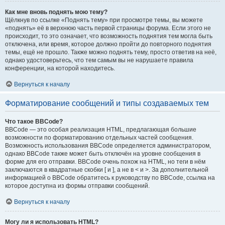
Как мне вновь поднять мою тему?
Щёлкнув по ссылке «Поднять тему» при просмотре темы, вы можете
«поднять» её в верхнюю часть первой страницы форума. Если этого не
происходит, то это означает, что возможность поднятия тем могла быть
отключена, или время, которое должно пройти до повторного поднятия
темы, ещё не прошло. Также можно поднять тему, просто ответив на неё,
однако удостоверьтесь, что тем самым вы не нарушаете правила
конференции, на которой находитесь.
Вернуться к началу
Форматирование сообщений и типы создаваемых тем
Что такое BBCode?
BBCode — это особая реализация HTML, предлагающая большие
возможности по форматированию отдельных частей сообщения.
Возможность использования BBCode определяется администратором,
однако BBCode также может быть отключён на уровне сообщения в
форме для его отправки. BBCode очень похож на HTML, но теги в нём
заключаются в квадратные скобки [ и ], а не в < и >. За дополнительной
информацией о BBCode обратитесь к руководству по BBCode, ссылка на
которое доступна из формы отправки сообщений.
Вернуться к началу
Могу ли я использовать HTML?