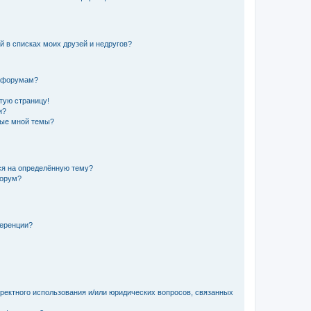
й в списках моих друзей и недругов?
и форумам?
стую страницу!
и?
ные мной темы?
ься на определённую тему?
форум?
ференции?
рректного использования и/или юридических вопросов, связанных