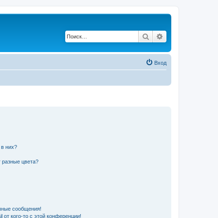
Поиск
Расширенный по
Вход
 в них?
 разные цвета?
чные сообщения!
 от кого-то с этой конференции!