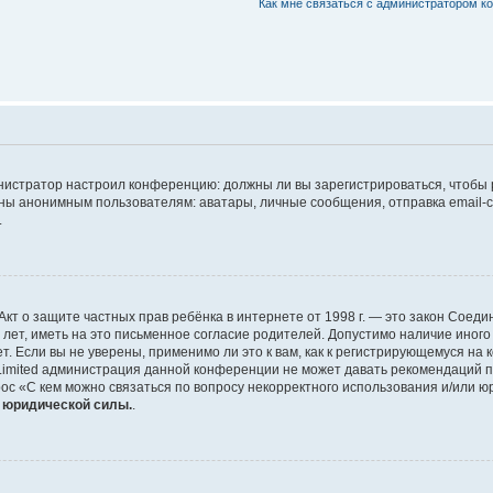
Как мне связаться с администратором 
дминистратор настроил конференцию: должны ли вы зарегистрироваться, чтобы
 анонимным пользователям: аватары, личные сообщения, отправка email-сооб
.
 или Акт о защите частных прав ребёнка в интернете от 1998 г. — это закон Со
т, иметь на это письменное согласие родителей. Допустимо наличие иного
 Если вы не уверены, применимо ли это к вам, как к регистрирующемуся на 
Limited администрация данной конференции не может давать рекомендаций 
ос «С кем можно связаться по вопросу некорректного использования и/или ю
т юридической силы.
.