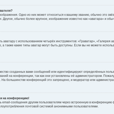
ователя?
зображения. Одно из них может относиться к вашему званию, обычно это звёзд
. Другое, обычно более крупное, изображение известно как «аватара» и обы
ь аватару с использованием четырёх инструментов: «Граватар», «Галерея а
, а также какие типы аватар могут быть доступны. Если вы не можете испол
чество созданных вами сообщений или идентифицируют определённых польз
аний на конференции, так как они установлены её администратором. Пожал
е. На большинстве конференций это запрещено, и модератор или администра
ти на конференцию!
ь email-сообщения другим пользователям через встроенную в конференцию ф
ь злоупотребления почтовой системой анонимными пользователями.