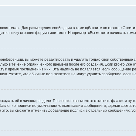
овая тема». Для размещения сообщения в теме щёлкните по кнопке «Ответит
ится внизу страниц форума или темы. Например: «Вы можете начинать темы»
конференции, вы можете редактировать и удалять только свои собственные 
ько в течение ограниченного времени после его создания. Если кто-то уже 
дату и время последней из них. Эта надпись не появляется, если сообщение 
ию. Учтите, что обычные пользователи не могут удалить сообщение, если на 
создать её в личном разделе. После этого вы можете отметить флажком пун
обавление подписи по умолчанию ко всем вашим сообщениям, сделав соотве
а это, вы сможете отменить добавление подписи в отдельных сообщениях, у