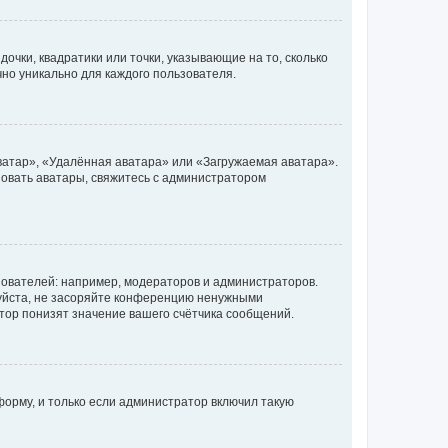
очки, квадратики или точки, указывающие на то, сколько
чно уникально для каждого пользователя.
ватар», «Удалённая аватара» или «Загружаемая аватара».
ьзовать аватары, свяжитесь с администратором
ователей: например, модераторов и администраторов.
уйста, не засоряйте конференцию ненужными
тор понизят значение вашего счётчика сообщений.
орму, и только если администратор включил такую