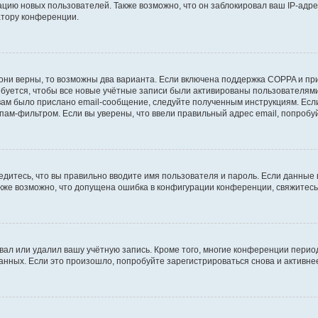
ию новых пользователей. Также возможно, что он заблокировал ваш IP-адре
атору конференции.
они верны, то возможны два варианта. Если включена поддержка COPPA и при 
уется, чтобы все новые учётные записи были активированы пользователями
ам было прислано email-сообщение, следуйте полученным инструкциям. Если
пам-фильтром. Если вы уверены, что ввели правильный адрес email, попробу
едитесь, что вы правильно вводите имя пользователя и пароль. Если данные
Также возможно, что допущена ошибка в конфигурации конференции, свяжитес
вал или удалил вашу учётную запись. Кроме того, многие конференции перио
ных. Если это произошло, попробуйте зарегистрироваться снова и активнее 