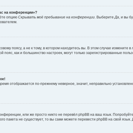
час на конференции»?
дёте опцию
Скрывать моё пребывание на конференции
. Выберите
Да
, и вы 
зователем.
вому поясу, а не к тому, в котором находитесь вы. В этом случае измените в 
овой пояс, как и большинство настроек, могут только зарегистрированные пол
ое!
о время отображается по-прежнему неверное, значит, неправильно установле
онференции, или же просто никто не перевёл phpBB на ваш язык. Попробуйт
вого пакета не существует, то вы сами можете перевести phpBB на свой язы