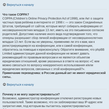
Вернуться к началу
Что такое COPPA?
COPPA (Children’s Online Privacy Protection Act of 1998), или Акт о защите
частных прав ребёнка в интернете от 1998 г. — это закон Соединённых
Штатов, требующий от сайтов, которые могут собирать информацию от
несовершеннолетних младше 13 лет, иметь на это письменное согласие
родителей. Допустимо наличие иного вида подтверждения того, что
опекуны разрешают сбор личной информации от несовершеннолетних
младше 13 лет. Если вы не уверены, применимо ли это к вам, как к
регистрирующемуся на конференции, или к самой конференции,
обратитесь за помощью к юрисконсульту. Обратите внимание, что phpBB
Limited администрация данной конференции не может давать
рекомендаций по правовым вопросам и не является объектом
юридических отношений, кроме указанных в ответе на вопрос «С кем
можно связаться по вопросу некорректного использования и/или
юридических вопросов, связанных с этой конференцией?».
Примечание переводчика: в России данный акт не имеет юридической
силы.
.
Вернуться к началу
Почему я не могу зарегистрироваться?
Возможно, администратор конференции отключил регистрацию новых
пользователей. Также возможно, что он заблокировал ваш IP-адрес или
запретил имя, под которым вы пытаетесь зарегистрироваться.