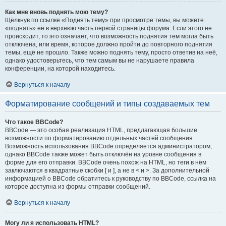
Как мне вновь поднять мою тему?
Щёлкнув по ссылке «Поднять тему» при просмотре темы, вы можете
«поднять» её в верхнюю часть первой страницы форума. Если этого не
происходит, то это означает, что возможность поднятия тем могла быть
отключена, или время, которое должно пройти до повторного поднятия
темы, ещё не прошло. Также можно поднять тему, просто ответив на неё,
однако удостоверьтесь, что тем самым вы не нарушаете правила
конференции, на которой находитесь.
Вернуться к началу
Форматирование сообщений и типы создаваемых тем
Что такое BBCode?
BBCode — это особая реализация HTML, предлагающая большие
возможности по форматированию отдельных частей сообщения.
Возможность использования BBCode определяется администратором,
однако BBCode также может быть отключён на уровне сообщения в
форме для его отправки. BBCode очень похож на HTML, но теги в нём
заключаются в квадратные скобки [ и ], а не в < и >. За дополнительной
информацией о BBCode обратитесь к руководству по BBCode, ссылка на
которое доступна из формы отправки сообщений.
Вернуться к началу
Могу ли я использовать HTML?