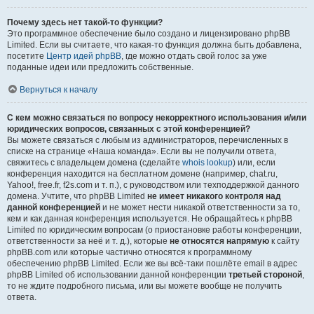
Почему здесь нет такой-то функции?
Это программное обеспечение было создано и лицензировано phpBB
Limited. Если вы считаете, что какая-то функция должна быть добавлена,
посетите
Центр идей phpBB
, где можно отдать свой голос за уже
поданные идеи или предложить собственные.
Вернуться к началу
С кем можно связаться по вопросу некорректного использования и/или
юридических вопросов, связанных с этой конференцией?
Вы можете связаться с любым из администраторов, перечисленных в
списке на странице «Наша команда». Если вы не получили ответа,
свяжитесь с владельцем домена (сделайте
whois lookup
) или, если
конференция находится на бесплатном домене (например, chat.ru,
Yahoo!, free.fr, f2s.com и т. п.), с руководством или техподдержкой данного
домена. Учтите, что phpBB Limited
не имеет никакого контроля над
данной конференцией
и не может нести никакой ответственности за то,
кем и как данная конференция используется. Не обращайтесь к phpBB
Limited по юридическим вопросам (о приостановке работы конференции,
ответственности за неё и т. д.), которые
не относятся напрямую
к сайту
phpBB.com или которые частично относятся к программному
обеспечению phpBB Limited. Если же вы всё-таки пошлёте email в адрес
phpBB Limited об использовании данной конференции
третьей стороной
,
то не ждите подробного письма, или вы можете вообще не получить
ответа.