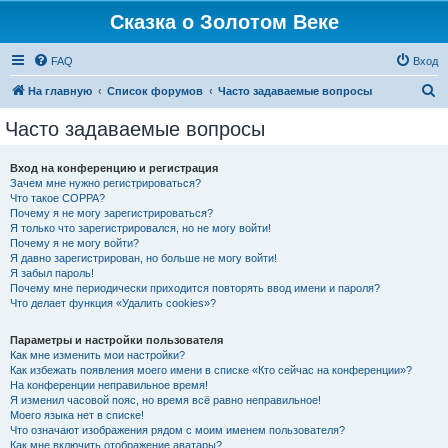
Сказка о Золотом Веке
FAQ
Вход
П
На главную
Список форумов
Часто задаваемые вопросы
о
Часто задаваемые вопросы
и
с
Вход на конференцию и регистрация
Зачем мне нужно регистрироваться?
к
Что такое COPPA?
Почему я не могу зарегистрироваться?
Я только что зарегистрировался, но не могу войти!
Почему я не могу войти?
Я давно зарегистрирован, но больше не могу войти!
Я забыл пароль!
Почему мне периодически приходится повторять ввод имени и пароля?
Что делает функция «Удалить cookies»?
Параметры и настройки пользователя
Как мне изменить мои настройки?
Как избежать появления моего имени в списке «Кто сейчас на конференции»?
На конференции неправильное время!
Я изменил часовой пояс, но время всё равно неправильное!
Моего языка нет в списке!
Что означают изображения рядом с моим именем пользователя?
Как мне включить отображение аватары?