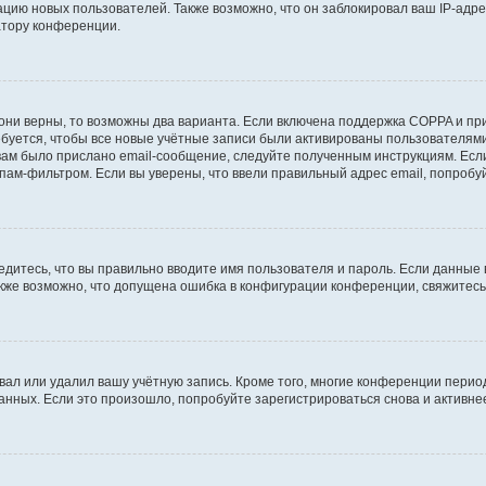
ию новых пользователей. Также возможно, что он заблокировал ваш IP-адре
атору конференции.
они верны, то возможны два варианта. Если включена поддержка COPPA и при 
уется, чтобы все новые учётные записи были активированы пользователями
ам было прислано email-сообщение, следуйте полученным инструкциям. Если
пам-фильтром. Если вы уверены, что ввели правильный адрес email, попробу
едитесь, что вы правильно вводите имя пользователя и пароль. Если данные
Также возможно, что допущена ошибка в конфигурации конференции, свяжитес
вал или удалил вашу учётную запись. Кроме того, многие конференции перио
ных. Если это произошло, попробуйте зарегистрироваться снова и активнее 