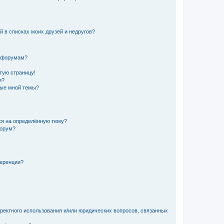
й в списках моих друзей и недругов?
и форумам?
стую страницу!
и?
ные мной темы?
ься на определённую тему?
форум?
ференции?
рректного использования и/или юридических вопросов, связанных