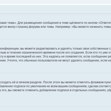
овая тема». Для размещения сообщения в теме щёлкните по кнопке «Ответит
ится внизу страниц форума или темы. Например: «Вы можете начинать темы»
конференции, вы можете редактировать и удалять только свои собственные 
ько в течение ограниченного времени после его создания. Если кто-то уже 
дату и время последней из них. Эта надпись не появляется, если сообщение 
ию. Учтите, что обычные пользователи не могут удалить сообщение, если на 
создать её в личном разделе. После этого вы можете отметить флажком пун
обавление подписи по умолчанию ко всем вашим сообщениям, сделав соотве
а это, вы сможете отменить добавление подписи в отдельных сообщениях, у