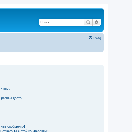
Поиск
Расширенный по
Вход
 в них?
 разные цвета?
чные сообщения!
 от кого-то с этой конференции!