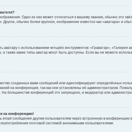
ователя?
зображения. Одно из них может относиться к вашему званию, обычно это звёзд
. Другое, обычно более крупное, изображение известно как «аватара» и обы
ь аватару с использованием четырёх инструментов: «Граватар», «Галерея а
, а также какие типы аватар могут быть доступны. Если вы не можете испол
чество созданных вами сообщений или идентифицируют определённых польз
аний на конференции, так как они установлены её администратором. Пожал
е. На большинстве конференций это запрещено, и модератор или администра
ти на конференцию!
ь email-сообщения другим пользователям через встроенную в конференцию ф
ь злоупотребления почтовой системой анонимными пользователями.