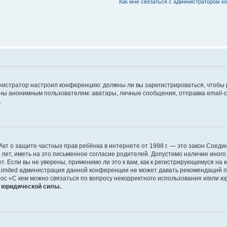
Как мне связаться с администратором 
дминистратор настроил конференцию: должны ли вы зарегистрироваться, чтобы
 анонимным пользователям: аватары, личные сообщения, отправка email-сооб
.
 или Акт о защите частных прав ребёнка в интернете от 1998 г. — это закон Со
т, иметь на это письменное согласие родителей. Допустимо наличие иного
 Если вы не уверены, применимо ли это к вам, как к регистрирующемуся на 
Limited администрация данной конференции не может давать рекомендаций 
ос «С кем можно связаться по вопросу некорректного использования и/или ю
т юридической силы.
.