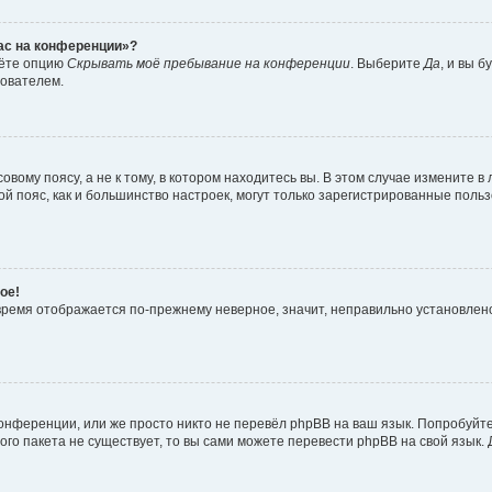
час на конференции»?
дёте опцию
Скрывать моё пребывание на конференции
. Выберите
Да
, и вы 
зователем.
вому поясу, а не к тому, в котором находитесь вы. В этом случае измените в 
овой пояс, как и большинство настроек, могут только зарегистрированные пол
ое!
о время отображается по-прежнему неверное, значит, неправильно установле
онференции, или же просто никто не перевёл phpBB на ваш язык. Попробуйт
вого пакета не существует, то вы сами можете перевести phpBB на свой язы