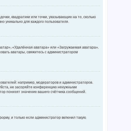
очки, квадратики или точки, указывающие на то, сколько
чно уникально для каждого пользователя.
ватар», «Удалённая аватара» или «Загружаемая аватара».
ьзовать аватары, свяжитесь с администратором
ователей: например, модераторов и администраторов.
уйста, не засоряйте конференцию ненужными
тор понизят значение вашего счётчика сообщений.
орму, и только если администратор включил такую