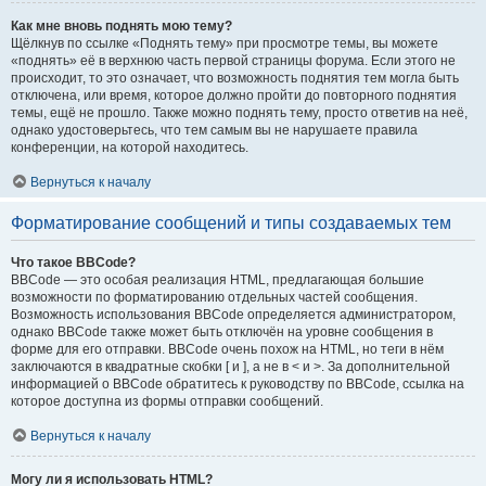
Как мне вновь поднять мою тему?
Щёлкнув по ссылке «Поднять тему» при просмотре темы, вы можете
«поднять» её в верхнюю часть первой страницы форума. Если этого не
происходит, то это означает, что возможность поднятия тем могла быть
отключена, или время, которое должно пройти до повторного поднятия
темы, ещё не прошло. Также можно поднять тему, просто ответив на неё,
однако удостоверьтесь, что тем самым вы не нарушаете правила
конференции, на которой находитесь.
Вернуться к началу
Форматирование сообщений и типы создаваемых тем
Что такое BBCode?
BBCode — это особая реализация HTML, предлагающая большие
возможности по форматированию отдельных частей сообщения.
Возможность использования BBCode определяется администратором,
однако BBCode также может быть отключён на уровне сообщения в
форме для его отправки. BBCode очень похож на HTML, но теги в нём
заключаются в квадратные скобки [ и ], а не в < и >. За дополнительной
информацией о BBCode обратитесь к руководству по BBCode, ссылка на
которое доступна из формы отправки сообщений.
Вернуться к началу
Могу ли я использовать HTML?