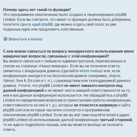
Почему здесь нет такой-то функции?
Это программное обеспечение было создано и лицензировано phpBB
Limited. Если вы считаете, что какая-то функция должна быть добавлена,
посетите
Центр идей phpBB
, где можно отдать свой голос за уже
поданные идеи или предложить собственные.
Вернуться к началу
С кем можно связаться по вопросу некорректного использования и/или
юридических вопросов, связанных с этой конференцией?
Вы можете связаться с любым из администраторов, перечисленных в
списке на странице «Наша команда». Если вы не получили ответа,
свяжитесь с владельцем домена (сделайте
whois lookup
) или, если
конференция находится на бесплатном домене (например, chat.ru,
Yahoo!, free.fr, f2s.com и т. п.), с руководством или техподдержкой данного
домена. Учтите, что phpBB Limited
не имеет никакого контроля над
данной конференцией
и не может нести никакой ответственности за то,
кем и как данная конференция используется. Не обращайтесь к phpBB
Limited по юридическим вопросам (о приостановке работы конференции,
ответственности за неё и т. д.), которые
не относятся напрямую
к сайту
phpBB.com или которые частично относятся к программному
обеспечению phpBB Limited. Если же вы всё-таки пошлёте email в адрес
phpBB Limited об использовании данной конференции
третьей стороной
,
то не ждите подробного письма, или вы можете вообще не получить
ответа.