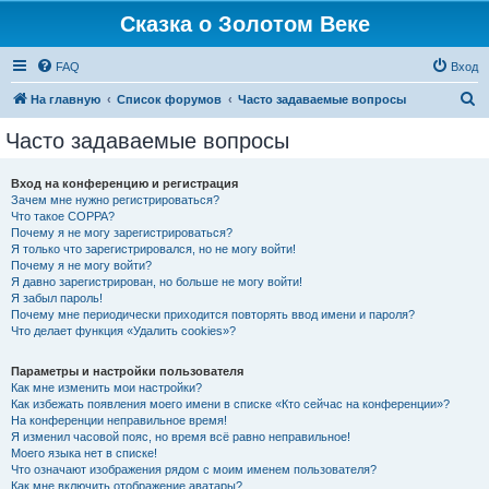
Сказка о Золотом Веке
FAQ
Вход
П
На главную
Список форумов
Часто задаваемые вопросы
о
Часто задаваемые вопросы
и
с
Вход на конференцию и регистрация
Зачем мне нужно регистрироваться?
к
Что такое COPPA?
Почему я не могу зарегистрироваться?
Я только что зарегистрировался, но не могу войти!
Почему я не могу войти?
Я давно зарегистрирован, но больше не могу войти!
Я забыл пароль!
Почему мне периодически приходится повторять ввод имени и пароля?
Что делает функция «Удалить cookies»?
Параметры и настройки пользователя
Как мне изменить мои настройки?
Как избежать появления моего имени в списке «Кто сейчас на конференции»?
На конференции неправильное время!
Я изменил часовой пояс, но время всё равно неправильное!
Моего языка нет в списке!
Что означают изображения рядом с моим именем пользователя?
Как мне включить отображение аватары?