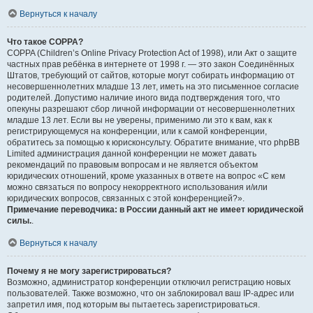
Вернуться к началу
Что такое COPPA?
COPPA (Children’s Online Privacy Protection Act of 1998), или Акт о защите
частных прав ребёнка в интернете от 1998 г. — это закон Соединённых
Штатов, требующий от сайтов, которые могут собирать информацию от
несовершеннолетних младше 13 лет, иметь на это письменное согласие
родителей. Допустимо наличие иного вида подтверждения того, что
опекуны разрешают сбор личной информации от несовершеннолетних
младше 13 лет. Если вы не уверены, применимо ли это к вам, как к
регистрирующемуся на конференции, или к самой конференции,
обратитесь за помощью к юрисконсульту. Обратите внимание, что phpBB
Limited администрация данной конференции не может давать
рекомендаций по правовым вопросам и не является объектом
юридических отношений, кроме указанных в ответе на вопрос «С кем
можно связаться по вопросу некорректного использования и/или
юридических вопросов, связанных с этой конференцией?».
Примечание переводчика: в России данный акт не имеет юридической
силы.
.
Вернуться к началу
Почему я не могу зарегистрироваться?
Возможно, администратор конференции отключил регистрацию новых
пользователей. Также возможно, что он заблокировал ваш IP-адрес или
запретил имя, под которым вы пытаетесь зарегистрироваться.