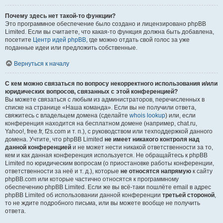
Почему здесь нет такой-то функции?
Это программное обеспечение было создано и лицензировано phpBB
Limited. Если вы считаете, что какая-то функция должна быть добавлена,
посетите
Центр идей phpBB
, где можно отдать свой голос за уже
поданные идеи или предложить собственные.
Вернуться к началу
С кем можно связаться по вопросу некорректного использования и/или
юридических вопросов, связанных с этой конференцией?
Вы можете связаться с любым из администраторов, перечисленных в
списке на странице «Наша команда». Если вы не получили ответа,
свяжитесь с владельцем домена (сделайте
whois lookup
) или, если
конференция находится на бесплатном домене (например, chat.ru,
Yahoo!, free.fr, f2s.com и т. п.), с руководством или техподдержкой данного
домена. Учтите, что phpBB Limited
не имеет никакого контроля над
данной конференцией
и не может нести никакой ответственности за то,
кем и как данная конференция используется. Не обращайтесь к phpBB
Limited по юридическим вопросам (о приостановке работы конференции,
ответственности за неё и т. д.), которые
не относятся напрямую
к сайту
phpBB.com или которые частично относятся к программному
обеспечению phpBB Limited. Если же вы всё-таки пошлёте email в адрес
phpBB Limited об использовании данной конференции
третьей стороной
,
то не ждите подробного письма, или вы можете вообще не получить
ответа.