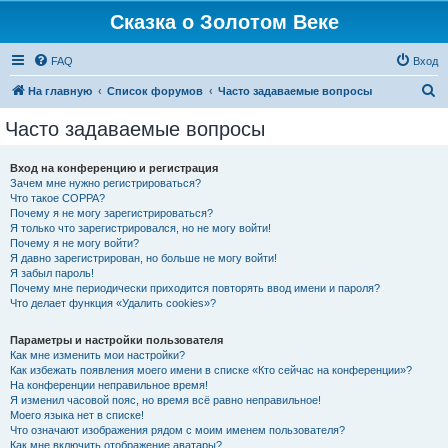
Сказка о Золотом Веке
FAQ
Вход
П
На главную
Список форумов
Часто задаваемые вопросы
о
Часто задаваемые вопросы
и
с
Вход на конференцию и регистрация
Зачем мне нужно регистрироваться?
к
Что такое COPPA?
Почему я не могу зарегистрироваться?
Я только что зарегистрировался, но не могу войти!
Почему я не могу войти?
Я давно зарегистрирован, но больше не могу войти!
Я забыл пароль!
Почему мне периодически приходится повторять ввод имени и пароля?
Что делает функция «Удалить cookies»?
Параметры и настройки пользователя
Как мне изменить мои настройки?
Как избежать появления моего имени в списке «Кто сейчас на конференции»?
На конференции неправильное время!
Я изменил часовой пояс, но время всё равно неправильное!
Моего языка нет в списке!
Что означают изображения рядом с моим именем пользователя?
Как мне включить отображение аватары?