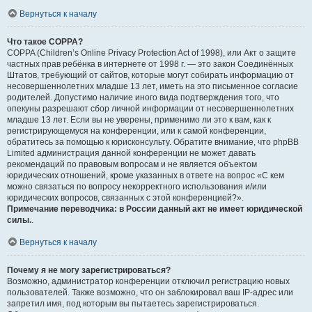
Вернуться к началу
Что такое COPPA?
COPPA (Children’s Online Privacy Protection Act of 1998), или Акт о защите
частных прав ребёнка в интернете от 1998 г. — это закон Соединённых
Штатов, требующий от сайтов, которые могут собирать информацию от
несовершеннолетних младше 13 лет, иметь на это письменное согласие
родителей. Допустимо наличие иного вида подтверждения того, что
опекуны разрешают сбор личной информации от несовершеннолетних
младше 13 лет. Если вы не уверены, применимо ли это к вам, как к
регистрирующемуся на конференции, или к самой конференции,
обратитесь за помощью к юрисконсульту. Обратите внимание, что phpBB
Limited администрация данной конференции не может давать
рекомендаций по правовым вопросам и не является объектом
юридических отношений, кроме указанных в ответе на вопрос «С кем
можно связаться по вопросу некорректного использования и/или
юридических вопросов, связанных с этой конференцией?».
Примечание переводчика: в России данный акт не имеет юридической
силы.
.
Вернуться к началу
Почему я не могу зарегистрироваться?
Возможно, администратор конференции отключил регистрацию новых
пользователей. Также возможно, что он заблокировал ваш IP-адрес или
запретил имя, под которым вы пытаетесь зарегистрироваться.