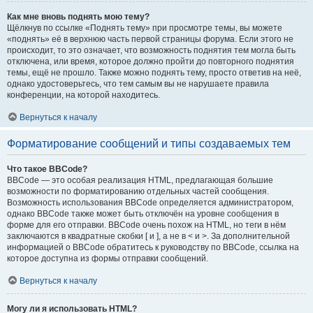
Как мне вновь поднять мою тему?
Щёлкнув по ссылке «Поднять тему» при просмотре темы, вы можете
«поднять» её в верхнюю часть первой страницы форума. Если этого не
происходит, то это означает, что возможность поднятия тем могла быть
отключена, или время, которое должно пройти до повторного поднятия
темы, ещё не прошло. Также можно поднять тему, просто ответив на неё,
однако удостоверьтесь, что тем самым вы не нарушаете правила
конференции, на которой находитесь.
Вернуться к началу
Форматирование сообщений и типы создаваемых тем
Что такое BBCode?
BBCode — это особая реализация HTML, предлагающая большие
возможности по форматированию отдельных частей сообщения.
Возможность использования BBCode определяется администратором,
однако BBCode также может быть отключён на уровне сообщения в
форме для его отправки. BBCode очень похож на HTML, но теги в нём
заключаются в квадратные скобки [ и ], а не в < и >. За дополнительной
информацией о BBCode обратитесь к руководству по BBCode, ссылка на
которое доступна из формы отправки сообщений.
Вернуться к началу
Могу ли я использовать HTML?