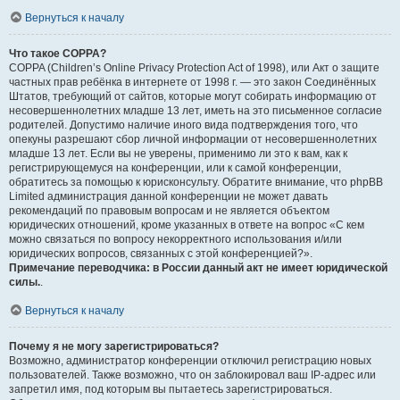
Вернуться к началу
Что такое COPPA?
COPPA (Children’s Online Privacy Protection Act of 1998), или Акт о защите
частных прав ребёнка в интернете от 1998 г. — это закон Соединённых
Штатов, требующий от сайтов, которые могут собирать информацию от
несовершеннолетних младше 13 лет, иметь на это письменное согласие
родителей. Допустимо наличие иного вида подтверждения того, что
опекуны разрешают сбор личной информации от несовершеннолетних
младше 13 лет. Если вы не уверены, применимо ли это к вам, как к
регистрирующемуся на конференции, или к самой конференции,
обратитесь за помощью к юрисконсульту. Обратите внимание, что phpBB
Limited администрация данной конференции не может давать
рекомендаций по правовым вопросам и не является объектом
юридических отношений, кроме указанных в ответе на вопрос «С кем
можно связаться по вопросу некорректного использования и/или
юридических вопросов, связанных с этой конференцией?».
Примечание переводчика: в России данный акт не имеет юридической
силы.
.
Вернуться к началу
Почему я не могу зарегистрироваться?
Возможно, администратор конференции отключил регистрацию новых
пользователей. Также возможно, что он заблокировал ваш IP-адрес или
запретил имя, под которым вы пытаетесь зарегистрироваться.