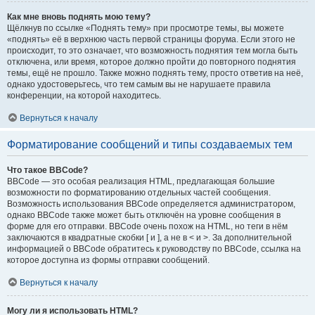
Как мне вновь поднять мою тему?
Щёлкнув по ссылке «Поднять тему» при просмотре темы, вы можете
«поднять» её в верхнюю часть первой страницы форума. Если этого не
происходит, то это означает, что возможность поднятия тем могла быть
отключена, или время, которое должно пройти до повторного поднятия
темы, ещё не прошло. Также можно поднять тему, просто ответив на неё,
однако удостоверьтесь, что тем самым вы не нарушаете правила
конференции, на которой находитесь.
Вернуться к началу
Форматирование сообщений и типы создаваемых тем
Что такое BBCode?
BBCode — это особая реализация HTML, предлагающая большие
возможности по форматированию отдельных частей сообщения.
Возможность использования BBCode определяется администратором,
однако BBCode также может быть отключён на уровне сообщения в
форме для его отправки. BBCode очень похож на HTML, но теги в нём
заключаются в квадратные скобки [ и ], а не в < и >. За дополнительной
информацией о BBCode обратитесь к руководству по BBCode, ссылка на
которое доступна из формы отправки сообщений.
Вернуться к началу
Могу ли я использовать HTML?