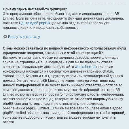
Почему здесь нет такой-то функции?
Это программное обеспечение было создано и лицензировано phpBB
Limited. Если вы считаете, что какая-то функция должна быть добавлена,
посетите
Центр идей phpBB
, где можно отдать свой голос за уже
поданные идеи или предложить собственные.
Вернуться к началу
С кем можно связаться по вопросу некорректного использования и/или
юридических вопросов, связанных с этой конференцией?
Вы можете связаться с любым из администраторов, перечисленных в
списке на странице «Наша команда». Если вы не получили ответа,
свяжитесь с владельцем домена (сделайте
whois lookup
) или, если
конференция находится на бесплатном домене (например, chat.ru,
Yahoo!, free.fr, f2s.com и т. п.), с руководством или техподдержкой данного
домена. Учтите, что phpBB Limited
не имеет никакого контроля над
данной конференцией
и не может нести никакой ответственности за то,
кем и как данная конференция используется. Не обращайтесь к phpBB
Limited по юридическим вопросам (о приостановке работы конференции,
ответственности за неё и т. д.), которые
не относятся напрямую
к сайту
phpBB.com или которые частично относятся к программному
обеспечению phpBB Limited. Если же вы всё-таки пошлёте email в адрес
phpBB Limited об использовании данной конференции
третьей стороной
,
то не ждите подробного письма, или вы можете вообще не получить
ответа.