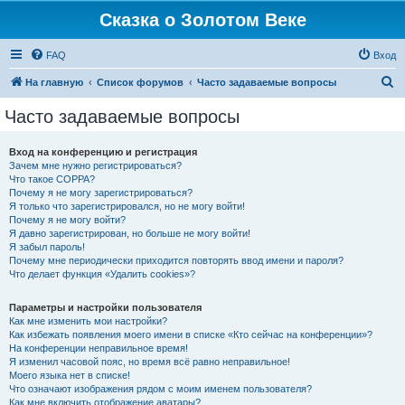
Сказка о Золотом Веке
FAQ
Вход
П
На главную
Список форумов
Часто задаваемые вопросы
о
Часто задаваемые вопросы
и
с
Вход на конференцию и регистрация
Зачем мне нужно регистрироваться?
к
Что такое COPPA?
Почему я не могу зарегистрироваться?
Я только что зарегистрировался, но не могу войти!
Почему я не могу войти?
Я давно зарегистрирован, но больше не могу войти!
Я забыл пароль!
Почему мне периодически приходится повторять ввод имени и пароля?
Что делает функция «Удалить cookies»?
Параметры и настройки пользователя
Как мне изменить мои настройки?
Как избежать появления моего имени в списке «Кто сейчас на конференции»?
На конференции неправильное время!
Я изменил часовой пояс, но время всё равно неправильное!
Моего языка нет в списке!
Что означают изображения рядом с моим именем пользователя?
Как мне включить отображение аватары?