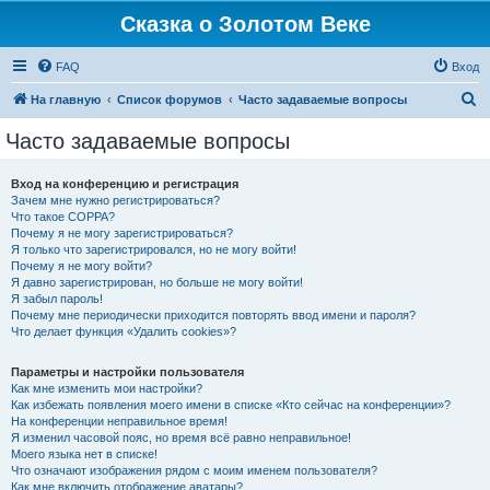
Сказка о Золотом Веке
FAQ
Вход
П
На главную
Список форумов
Часто задаваемые вопросы
о
Часто задаваемые вопросы
и
с
Вход на конференцию и регистрация
Зачем мне нужно регистрироваться?
к
Что такое COPPA?
Почему я не могу зарегистрироваться?
Я только что зарегистрировался, но не могу войти!
Почему я не могу войти?
Я давно зарегистрирован, но больше не могу войти!
Я забыл пароль!
Почему мне периодически приходится повторять ввод имени и пароля?
Что делает функция «Удалить cookies»?
Параметры и настройки пользователя
Как мне изменить мои настройки?
Как избежать появления моего имени в списке «Кто сейчас на конференции»?
На конференции неправильное время!
Я изменил часовой пояс, но время всё равно неправильное!
Моего языка нет в списке!
Что означают изображения рядом с моим именем пользователя?
Как мне включить отображение аватары?