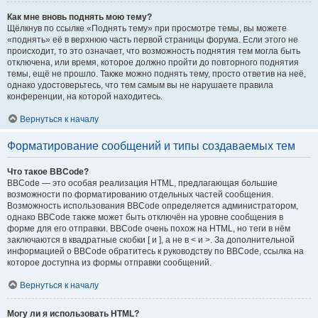
Как мне вновь поднять мою тему?
Щёлкнув по ссылке «Поднять тему» при просмотре темы, вы можете
«поднять» её в верхнюю часть первой страницы форума. Если этого не
происходит, то это означает, что возможность поднятия тем могла быть
отключена, или время, которое должно пройти до повторного поднятия
темы, ещё не прошло. Также можно поднять тему, просто ответив на неё,
однако удостоверьтесь, что тем самым вы не нарушаете правила
конференции, на которой находитесь.
Вернуться к началу
Форматирование сообщений и типы создаваемых тем
Что такое BBCode?
BBCode — это особая реализация HTML, предлагающая большие
возможности по форматированию отдельных частей сообщения.
Возможность использования BBCode определяется администратором,
однако BBCode также может быть отключён на уровне сообщения в
форме для его отправки. BBCode очень похож на HTML, но теги в нём
заключаются в квадратные скобки [ и ], а не в < и >. За дополнительной
информацией о BBCode обратитесь к руководству по BBCode, ссылка на
которое доступна из формы отправки сообщений.
Вернуться к началу
Могу ли я использовать HTML?