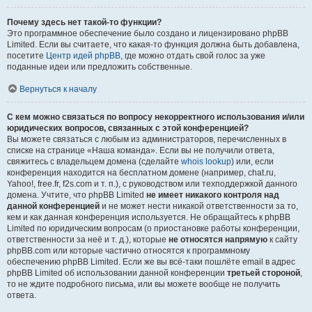
Почему здесь нет такой-то функции?
Это программное обеспечение было создано и лицензировано phpBB
Limited. Если вы считаете, что какая-то функция должна быть добавлена,
посетите
Центр идей phpBB
, где можно отдать свой голос за уже
поданные идеи или предложить собственные.
Вернуться к началу
С кем можно связаться по вопросу некорректного использования и/или
юридических вопросов, связанных с этой конференцией?
Вы можете связаться с любым из администраторов, перечисленных в
списке на странице «Наша команда». Если вы не получили ответа,
свяжитесь с владельцем домена (сделайте
whois lookup
) или, если
конференция находится на бесплатном домене (например, chat.ru,
Yahoo!, free.fr, f2s.com и т. п.), с руководством или техподдержкой данного
домена. Учтите, что phpBB Limited
не имеет никакого контроля над
данной конференцией
и не может нести никакой ответственности за то,
кем и как данная конференция используется. Не обращайтесь к phpBB
Limited по юридическим вопросам (о приостановке работы конференции,
ответственности за неё и т. д.), которые
не относятся напрямую
к сайту
phpBB.com или которые частично относятся к программному
обеспечению phpBB Limited. Если же вы всё-таки пошлёте email в адрес
phpBB Limited об использовании данной конференции
третьей стороной
,
то не ждите подробного письма, или вы можете вообще не получить
ответа.