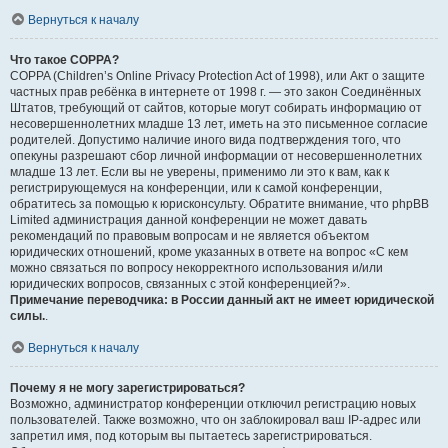
Вернуться к началу
Что такое COPPA?
COPPA (Children’s Online Privacy Protection Act of 1998), или Акт о защите
частных прав ребёнка в интернете от 1998 г. — это закон Соединённых
Штатов, требующий от сайтов, которые могут собирать информацию от
несовершеннолетних младше 13 лет, иметь на это письменное согласие
родителей. Допустимо наличие иного вида подтверждения того, что
опекуны разрешают сбор личной информации от несовершеннолетних
младше 13 лет. Если вы не уверены, применимо ли это к вам, как к
регистрирующемуся на конференции, или к самой конференции,
обратитесь за помощью к юрисконсульту. Обратите внимание, что phpBB
Limited администрация данной конференции не может давать
рекомендаций по правовым вопросам и не является объектом
юридических отношений, кроме указанных в ответе на вопрос «С кем
можно связаться по вопросу некорректного использования и/или
юридических вопросов, связанных с этой конференцией?».
Примечание переводчика: в России данный акт не имеет юридической
силы.
.
Вернуться к началу
Почему я не могу зарегистрироваться?
Возможно, администратор конференции отключил регистрацию новых
пользователей. Также возможно, что он заблокировал ваш IP-адрес или
запретил имя, под которым вы пытаетесь зарегистрироваться.