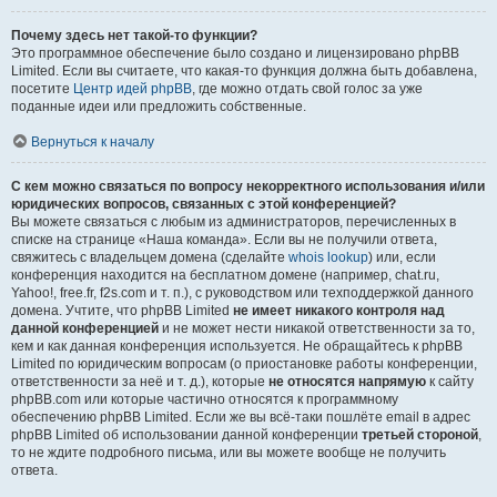
Почему здесь нет такой-то функции?
Это программное обеспечение было создано и лицензировано phpBB
Limited. Если вы считаете, что какая-то функция должна быть добавлена,
посетите
Центр идей phpBB
, где можно отдать свой голос за уже
поданные идеи или предложить собственные.
Вернуться к началу
С кем можно связаться по вопросу некорректного использования и/или
юридических вопросов, связанных с этой конференцией?
Вы можете связаться с любым из администраторов, перечисленных в
списке на странице «Наша команда». Если вы не получили ответа,
свяжитесь с владельцем домена (сделайте
whois lookup
) или, если
конференция находится на бесплатном домене (например, chat.ru,
Yahoo!, free.fr, f2s.com и т. п.), с руководством или техподдержкой данного
домена. Учтите, что phpBB Limited
не имеет никакого контроля над
данной конференцией
и не может нести никакой ответственности за то,
кем и как данная конференция используется. Не обращайтесь к phpBB
Limited по юридическим вопросам (о приостановке работы конференции,
ответственности за неё и т. д.), которые
не относятся напрямую
к сайту
phpBB.com или которые частично относятся к программному
обеспечению phpBB Limited. Если же вы всё-таки пошлёте email в адрес
phpBB Limited об использовании данной конференции
третьей стороной
,
то не ждите подробного письма, или вы можете вообще не получить
ответа.