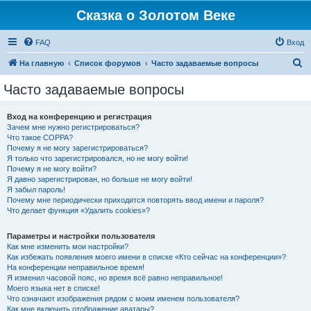
Сказка о Золотом Веке
FAQ
Вход
П
На главную
Список форумов
Часто задаваемые вопросы
о
Часто задаваемые вопросы
и
с
Вход на конференцию и регистрация
Зачем мне нужно регистрироваться?
к
Что такое COPPA?
Почему я не могу зарегистрироваться?
Я только что зарегистрировался, но не могу войти!
Почему я не могу войти?
Я давно зарегистрирован, но больше не могу войти!
Я забыл пароль!
Почему мне периодически приходится повторять ввод имени и пароля?
Что делает функция «Удалить cookies»?
Параметры и настройки пользователя
Как мне изменить мои настройки?
Как избежать появления моего имени в списке «Кто сейчас на конференции»?
На конференции неправильное время!
Я изменил часовой пояс, но время всё равно неправильное!
Моего языка нет в списке!
Что означают изображения рядом с моим именем пользователя?
Как мне включить отображение аватары?