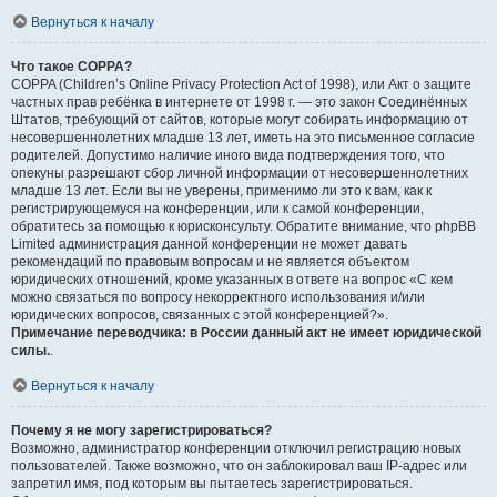
Вернуться к началу
Что такое COPPA?
COPPA (Children’s Online Privacy Protection Act of 1998), или Акт о защите
частных прав ребёнка в интернете от 1998 г. — это закон Соединённых
Штатов, требующий от сайтов, которые могут собирать информацию от
несовершеннолетних младше 13 лет, иметь на это письменное согласие
родителей. Допустимо наличие иного вида подтверждения того, что
опекуны разрешают сбор личной информации от несовершеннолетних
младше 13 лет. Если вы не уверены, применимо ли это к вам, как к
регистрирующемуся на конференции, или к самой конференции,
обратитесь за помощью к юрисконсульту. Обратите внимание, что phpBB
Limited администрация данной конференции не может давать
рекомендаций по правовым вопросам и не является объектом
юридических отношений, кроме указанных в ответе на вопрос «С кем
можно связаться по вопросу некорректного использования и/или
юридических вопросов, связанных с этой конференцией?».
Примечание переводчика: в России данный акт не имеет юридической
силы.
.
Вернуться к началу
Почему я не могу зарегистрироваться?
Возможно, администратор конференции отключил регистрацию новых
пользователей. Также возможно, что он заблокировал ваш IP-адрес или
запретил имя, под которым вы пытаетесь зарегистрироваться.