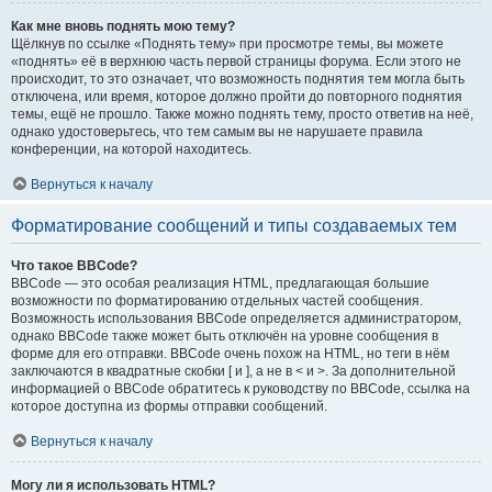
Как мне вновь поднять мою тему?
Щёлкнув по ссылке «Поднять тему» при просмотре темы, вы можете
«поднять» её в верхнюю часть первой страницы форума. Если этого не
происходит, то это означает, что возможность поднятия тем могла быть
отключена, или время, которое должно пройти до повторного поднятия
темы, ещё не прошло. Также можно поднять тему, просто ответив на неё,
однако удостоверьтесь, что тем самым вы не нарушаете правила
конференции, на которой находитесь.
Вернуться к началу
Форматирование сообщений и типы создаваемых тем
Что такое BBCode?
BBCode — это особая реализация HTML, предлагающая большие
возможности по форматированию отдельных частей сообщения.
Возможность использования BBCode определяется администратором,
однако BBCode также может быть отключён на уровне сообщения в
форме для его отправки. BBCode очень похож на HTML, но теги в нём
заключаются в квадратные скобки [ и ], а не в < и >. За дополнительной
информацией о BBCode обратитесь к руководству по BBCode, ссылка на
которое доступна из формы отправки сообщений.
Вернуться к началу
Могу ли я использовать HTML?