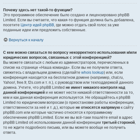
Почему здесь нет такой-то функции?
Это программное обеспечение было создано и лицензировано phpBB
Limited. Если вы считаете, что какая-то функция должна быть добавлена,
посетите
Центр идей phpBB
, где можно отдать свой голос за уже
поданные идеи или предложить собственные.
Вернуться к началу
С кем можно связаться по вопросу некорректного использования и/или
юридических вопросов, связанных с этой конференцией?
Вы можете связаться с любым из администраторов, перечисленных в
списке на странице «Наша команда». Если вы не получили ответа,
свяжитесь с владельцем домена (сделайте
whois lookup
) или, если
конференция находится на бесплатном домене (например, chat.ru,
Yahoo!, free.fr, f2s.com и т. п.), с руководством или техподдержкой данного
домена. Учтите, что phpBB Limited
не имеет никакого контроля над
данной конференцией
и не может нести никакой ответственности за то,
кем и как данная конференция используется. Не обращайтесь к phpBB
Limited по юридическим вопросам (о приостановке работы конференции,
ответственности за неё и т. д.), которые
не относятся напрямую
к сайту
phpBB.com или которые частично относятся к программному
обеспечению phpBB Limited. Если же вы всё-таки пошлёте email в адрес
phpBB Limited об использовании данной конференции
третьей стороной
,
то не ждите подробного письма, или вы можете вообще не получить
ответа.