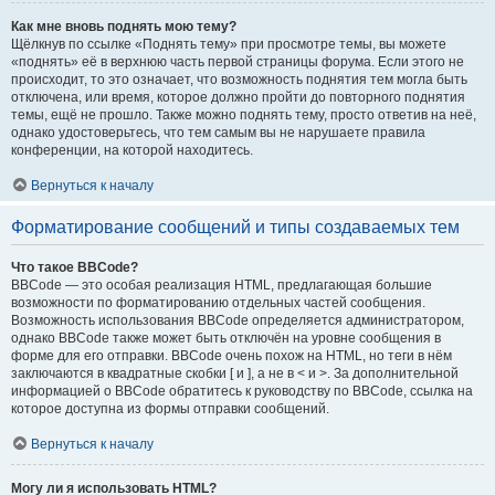
Как мне вновь поднять мою тему?
Щёлкнув по ссылке «Поднять тему» при просмотре темы, вы можете
«поднять» её в верхнюю часть первой страницы форума. Если этого не
происходит, то это означает, что возможность поднятия тем могла быть
отключена, или время, которое должно пройти до повторного поднятия
темы, ещё не прошло. Также можно поднять тему, просто ответив на неё,
однако удостоверьтесь, что тем самым вы не нарушаете правила
конференции, на которой находитесь.
Вернуться к началу
Форматирование сообщений и типы создаваемых тем
Что такое BBCode?
BBCode — это особая реализация HTML, предлагающая большие
возможности по форматированию отдельных частей сообщения.
Возможность использования BBCode определяется администратором,
однако BBCode также может быть отключён на уровне сообщения в
форме для его отправки. BBCode очень похож на HTML, но теги в нём
заключаются в квадратные скобки [ и ], а не в < и >. За дополнительной
информацией о BBCode обратитесь к руководству по BBCode, ссылка на
которое доступна из формы отправки сообщений.
Вернуться к началу
Могу ли я использовать HTML?