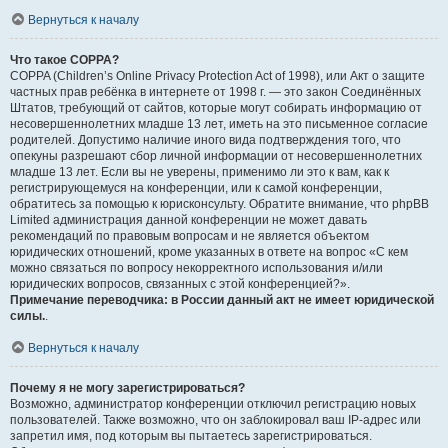
Вернуться к началу
Что такое COPPA?
COPPA (Children’s Online Privacy Protection Act of 1998), или Акт о защите
частных прав ребёнка в интернете от 1998 г. — это закон Соединённых
Штатов, требующий от сайтов, которые могут собирать информацию от
несовершеннолетних младше 13 лет, иметь на это письменное согласие
родителей. Допустимо наличие иного вида подтверждения того, что
опекуны разрешают сбор личной информации от несовершеннолетних
младше 13 лет. Если вы не уверены, применимо ли это к вам, как к
регистрирующемуся на конференции, или к самой конференции,
обратитесь за помощью к юрисконсульту. Обратите внимание, что phpBB
Limited администрация данной конференции не может давать
рекомендаций по правовым вопросам и не является объектом
юридических отношений, кроме указанных в ответе на вопрос «С кем
можно связаться по вопросу некорректного использования и/или
юридических вопросов, связанных с этой конференцией?».
Примечание переводчика: в России данный акт не имеет юридической
силы.
.
Вернуться к началу
Почему я не могу зарегистрироваться?
Возможно, администратор конференции отключил регистрацию новых
пользователей. Также возможно, что он заблокировал ваш IP-адрес или
запретил имя, под которым вы пытаетесь зарегистрироваться.