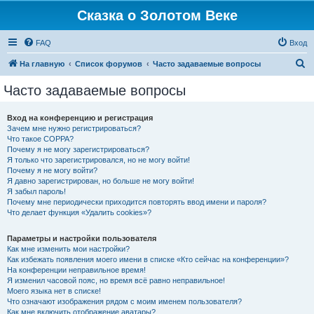
Сказка о Золотом Веке
FAQ
Вход
П
На главную
Список форумов
Часто задаваемые вопросы
о
Часто задаваемые вопросы
и
с
Вход на конференцию и регистрация
Зачем мне нужно регистрироваться?
к
Что такое COPPA?
Почему я не могу зарегистрироваться?
Я только что зарегистрировался, но не могу войти!
Почему я не могу войти?
Я давно зарегистрирован, но больше не могу войти!
Я забыл пароль!
Почему мне периодически приходится повторять ввод имени и пароля?
Что делает функция «Удалить cookies»?
Параметры и настройки пользователя
Как мне изменить мои настройки?
Как избежать появления моего имени в списке «Кто сейчас на конференции»?
На конференции неправильное время!
Я изменил часовой пояс, но время всё равно неправильное!
Моего языка нет в списке!
Что означают изображения рядом с моим именем пользователя?
Как мне включить отображение аватары?