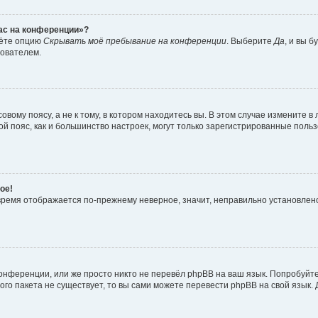
час на конференции»?
дёте опцию
Скрывать моё пребывание на конференции
. Выберите
Да
, и вы 
зователем.
вому поясу, а не к тому, в котором находитесь вы. В этом случае измените в 
овой пояс, как и большинство настроек, могут только зарегистрированные пол
ое!
о время отображается по-прежнему неверное, значит, неправильно установле
онференции, или же просто никто не перевёл phpBB на ваш язык. Попробуйт
вого пакета не существует, то вы сами можете перевести phpBB на свой язы