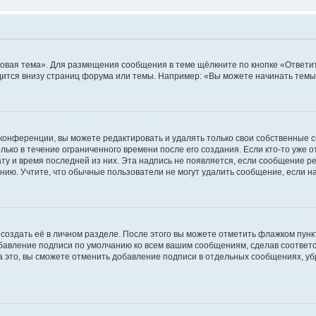
овая тема». Для размещения сообщения в теме щёлкните по кнопке «Ответит
ится внизу страниц форума или темы. Например: «Вы можете начинать темы»
конференции, вы можете редактировать и удалять только свои собственные 
ько в течение ограниченного времени после его создания. Если кто-то уже 
дату и время последней из них. Эта надпись не появляется, если сообщение 
ию. Учтите, что обычные пользователи не могут удалить сообщение, если на 
создать её в личном разделе. После этого вы можете отметить флажком пун
обавление подписи по умолчанию ко всем вашим сообщениям, сделав соотве
а это, вы сможете отменить добавление подписи в отдельных сообщениях, у