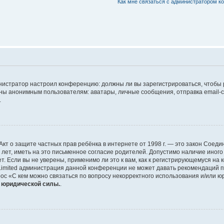
Как мне связаться с администратором 
дминистратор настроил конференцию: должны ли вы зарегистрироваться, чтобы
 анонимным пользователям: аватары, личные сообщения, отправка email-сооб
.
 или Акт о защите частных прав ребёнка в интернете от 1998 г. — это закон Со
т, иметь на это письменное согласие родителей. Допустимо наличие иного
 Если вы не уверены, применимо ли это к вам, как к регистрирующемуся на 
Limited администрация данной конференции не может давать рекомендаций 
ос «С кем можно связаться по вопросу некорректного использования и/или ю
т юридической силы.
.