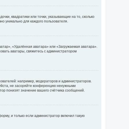
очки, квадратики или точки, указывающие на то, сколько
чно уникально для каждого пользователя.
ватар», «Удалённая аватара» или «Загружаемая аватара».
ьзовать аватары, свяжитесь с администратором
ователей: например, модераторов и администраторов.
уйста, не засоряйте конференцию ненужными
тор понизят значение вашего счётчика сообщений.
орму, и только если администратор включил такую