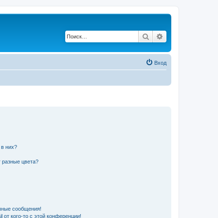
Поиск
Расширенный по
Вход
 в них?
 разные цвета?
чные сообщения!
 от кого-то с этой конференции!