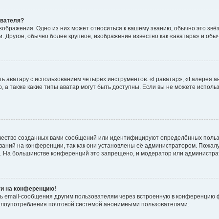
ователя?
зображения. Одно из них может относиться к вашему званию, обычно это звёзд
. Другое, обычно более крупное, изображение известно как «аватара» и обы
ь аватару с использованием четырёх инструментов: «Граватар», «Галерея а
, а также какие типы аватар могут быть доступны. Если вы не можете испол
чество созданных вами сообщений или идентифицируют определённых польз
аний на конференции, так как они установлены её администратором. Пожал
е. На большинстве конференций это запрещено, и модератор или администра
ти на конференцию!
ь email-сообщения другим пользователям через встроенную в конференцию ф
ь злоупотребления почтовой системой анонимными пользователями.