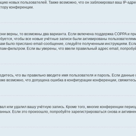
ию новых пользователей. Также возможно, что он заблокировал ваш IP-адре
атору конференции.
они верны, то возможны два варианта. Если включена поддержка COPPA и при 
уется, чтобы все новые учётные записи были активированы пользователями
ам было прислано email-сообщение, следуйте полученным инструкциям. Если
пам-фильтром. Если вы уверены, что ввели правильный адрес email, попробу
едитесь, что вы правильно вводите имя пользователя и пароль. Если данные
Также возможно, что допущена ошибка в конфигурации конференции, свяжитес
вал или удалил вашу учётную запись. Кроме того, многие конференции перио
ных. Если это произошло, попробуйте зарегистрироваться снова и активнее 