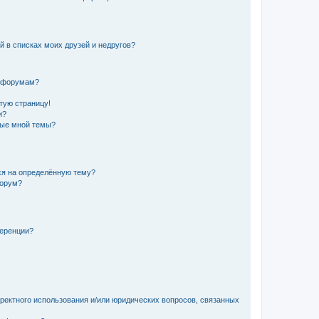
й в списках моих друзей и недругов?
и форумам?
стую страницу!
и?
ные мной темы?
ься на определённую тему?
форум?
ференции?
рректного использования и/или юридических вопросов, связанных