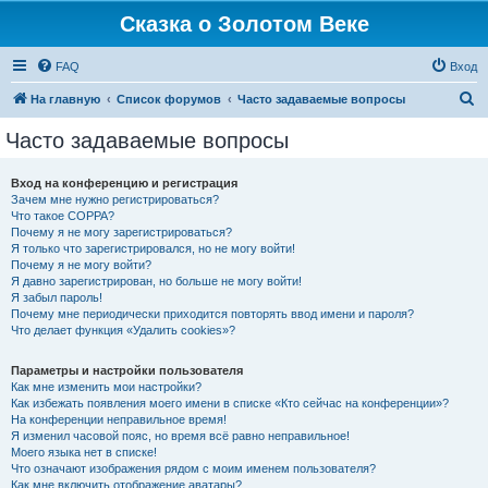
Сказка о Золотом Веке
FAQ
Вход
П
На главную
Список форумов
Часто задаваемые вопросы
о
Часто задаваемые вопросы
и
с
Вход на конференцию и регистрация
Зачем мне нужно регистрироваться?
к
Что такое COPPA?
Почему я не могу зарегистрироваться?
Я только что зарегистрировался, но не могу войти!
Почему я не могу войти?
Я давно зарегистрирован, но больше не могу войти!
Я забыл пароль!
Почему мне периодически приходится повторять ввод имени и пароля?
Что делает функция «Удалить cookies»?
Параметры и настройки пользователя
Как мне изменить мои настройки?
Как избежать появления моего имени в списке «Кто сейчас на конференции»?
На конференции неправильное время!
Я изменил часовой пояс, но время всё равно неправильное!
Моего языка нет в списке!
Что означают изображения рядом с моим именем пользователя?
Как мне включить отображение аватары?