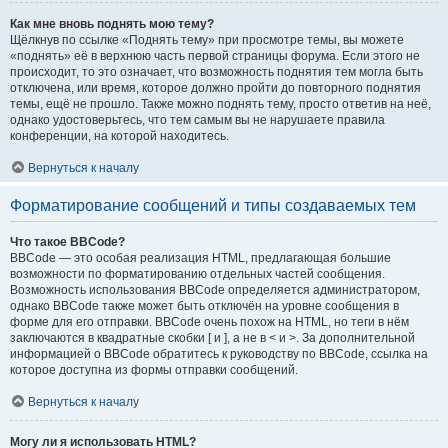
Как мне вновь поднять мою тему?
Щёлкнув по ссылке «Поднять тему» при просмотре темы, вы можете
«поднять» её в верхнюю часть первой страницы форума. Если этого не
происходит, то это означает, что возможность поднятия тем могла быть
отключена, или время, которое должно пройти до повторного поднятия
темы, ещё не прошло. Также можно поднять тему, просто ответив на неё,
однако удостоверьтесь, что тем самым вы не нарушаете правила
конференции, на которой находитесь.
Вернуться к началу
Форматирование сообщений и типы создаваемых тем
Что такое BBCode?
BBCode — это особая реализация HTML, предлагающая большие
возможности по форматированию отдельных частей сообщения.
Возможность использования BBCode определяется администратором,
однако BBCode также может быть отключён на уровне сообщения в
форме для его отправки. BBCode очень похож на HTML, но теги в нём
заключаются в квадратные скобки [ и ], а не в < и >. За дополнительной
информацией о BBCode обратитесь к руководству по BBCode, ссылка на
которое доступна из формы отправки сообщений.
Вернуться к началу
Могу ли я использовать HTML?