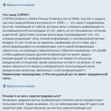
Вернуться к началу
Что такое COPPA?
COPPA (Children’s Online Privacy Protection Act of 1998), или Акт о защите
частных прав ребёнка в интернете от 1998 г. — это закон Соединённых
Штатов, требующий от сайтов, которые могут собирать информацию от
несовершеннолетних младше 13 лет, иметь на это письменное согласие
родителей. Допустимо наличие иного вида подтверждения того, что
опекуны разрешают сбор личной информации от несовершеннолетних
младше 13 лет. Если вы не уверены, применимо ли это к вам, как к
регистрирующемуся на конференции, или к самой конференции,
обратитесь за помощью к юрисконсульту. Обратите внимание, что phpBB
Limited администрация данной конференции не может давать
рекомендаций по правовым вопросам и не является объектом
юридических отношений, кроме указанных в ответе на вопрос «С кем
можно связаться по вопросу некорректного использования и/или
юридических вопросов, связанных с этой конференцией?».
Примечание переводчика: в России данный акт не имеет юридической
силы.
.
Вернуться к началу
Почему я не могу зарегистрироваться?
Возможно, администратор конференции отключил регистрацию новых
пользователей. Также возможно, что он заблокировал ваш IP-адрес или
запретил имя, под которым вы пытаетесь зарегистрироваться.