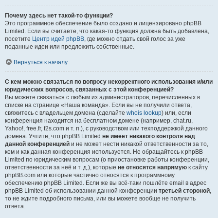
Почему здесь нет такой-то функции?
Это программное обеспечение было создано и лицензировано phpBB
Limited. Если вы считаете, что какая-то функция должна быть добавлена,
посетите
Центр идей phpBB
, где можно отдать свой голос за уже
поданные идеи или предложить собственные.
Вернуться к началу
С кем можно связаться по вопросу некорректного использования и/или
юридических вопросов, связанных с этой конференцией?
Вы можете связаться с любым из администраторов, перечисленных в
списке на странице «Наша команда». Если вы не получили ответа,
свяжитесь с владельцем домена (сделайте
whois lookup
) или, если
конференция находится на бесплатном домене (например, chat.ru,
Yahoo!, free.fr, f2s.com и т. п.), с руководством или техподдержкой данного
домена. Учтите, что phpBB Limited
не имеет никакого контроля над
данной конференцией
и не может нести никакой ответственности за то,
кем и как данная конференция используется. Не обращайтесь к phpBB
Limited по юридическим вопросам (о приостановке работы конференции,
ответственности за неё и т. д.), которые
не относятся напрямую
к сайту
phpBB.com или которые частично относятся к программному
обеспечению phpBB Limited. Если же вы всё-таки пошлёте email в адрес
phpBB Limited об использовании данной конференции
третьей стороной
,
то не ждите подробного письма, или вы можете вообще не получить
ответа.