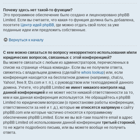
Почему здесь нет такой-то функции?
Это программное обеспечение было создано и лицензировано phpBB
Limited. Если вы считаете, что какая-то функция должна быть добавлена,
посетите
Центр идей phpBB
, где можно отдать свой голос за уже
поданные идеи или предложить собственные.
Вернуться к началу
С кем можно связаться по вопросу некорректного использования и/или
юридических вопросов, связанных с этой конференцией?
Вы можете связаться с любым из администраторов, перечисленных в
списке на странице «Наша команда». Если вы не получили ответа,
свяжитесь с владельцем домена (сделайте
whois lookup
) или, если
конференция находится на бесплатном домене (например, chat.ru,
Yahoo!, free.fr, f2s.com и т. п.), с руководством или техподдержкой данного
домена. Учтите, что phpBB Limited
не имеет никакого контроля над
данной конференцией
и не может нести никакой ответственности за то,
кем и как данная конференция используется. Не обращайтесь к phpBB
Limited по юридическим вопросам (о приостановке работы конференции,
ответственности за неё и т. д.), которые
не относятся напрямую
к сайту
phpBB.com или которые частично относятся к программному
обеспечению phpBB Limited. Если же вы всё-таки пошлёте email в адрес
phpBB Limited об использовании данной конференции
третьей стороной
,
то не ждите подробного письма, или вы можете вообще не получить
ответа.