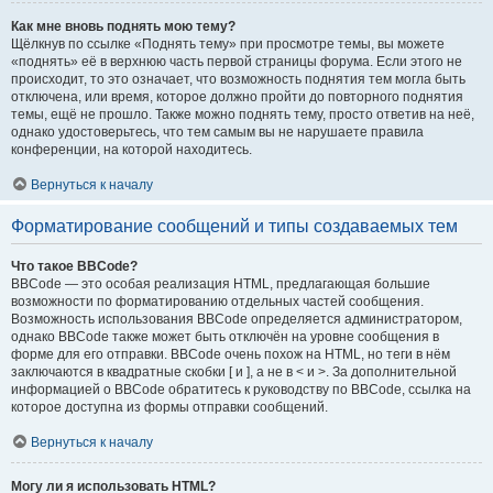
Как мне вновь поднять мою тему?
Щёлкнув по ссылке «Поднять тему» при просмотре темы, вы можете
«поднять» её в верхнюю часть первой страницы форума. Если этого не
происходит, то это означает, что возможность поднятия тем могла быть
отключена, или время, которое должно пройти до повторного поднятия
темы, ещё не прошло. Также можно поднять тему, просто ответив на неё,
однако удостоверьтесь, что тем самым вы не нарушаете правила
конференции, на которой находитесь.
Вернуться к началу
Форматирование сообщений и типы создаваемых тем
Что такое BBCode?
BBCode — это особая реализация HTML, предлагающая большие
возможности по форматированию отдельных частей сообщения.
Возможность использования BBCode определяется администратором,
однако BBCode также может быть отключён на уровне сообщения в
форме для его отправки. BBCode очень похож на HTML, но теги в нём
заключаются в квадратные скобки [ и ], а не в < и >. За дополнительной
информацией о BBCode обратитесь к руководству по BBCode, ссылка на
которое доступна из формы отправки сообщений.
Вернуться к началу
Могу ли я использовать HTML?