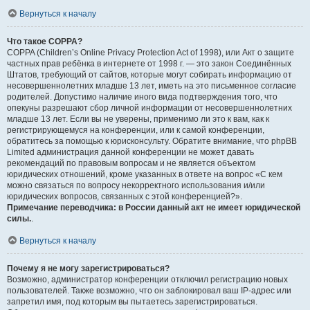
Вернуться к началу
Что такое COPPA?
COPPA (Children’s Online Privacy Protection Act of 1998), или Акт о защите
частных прав ребёнка в интернете от 1998 г. — это закон Соединённых
Штатов, требующий от сайтов, которые могут собирать информацию от
несовершеннолетних младше 13 лет, иметь на это письменное согласие
родителей. Допустимо наличие иного вида подтверждения того, что
опекуны разрешают сбор личной информации от несовершеннолетних
младше 13 лет. Если вы не уверены, применимо ли это к вам, как к
регистрирующемуся на конференции, или к самой конференции,
обратитесь за помощью к юрисконсульту. Обратите внимание, что phpBB
Limited администрация данной конференции не может давать
рекомендаций по правовым вопросам и не является объектом
юридических отношений, кроме указанных в ответе на вопрос «С кем
можно связаться по вопросу некорректного использования и/или
юридических вопросов, связанных с этой конференцией?».
Примечание переводчика: в России данный акт не имеет юридической
силы.
.
Вернуться к началу
Почему я не могу зарегистрироваться?
Возможно, администратор конференции отключил регистрацию новых
пользователей. Также возможно, что он заблокировал ваш IP-адрес или
запретил имя, под которым вы пытаетесь зарегистрироваться.