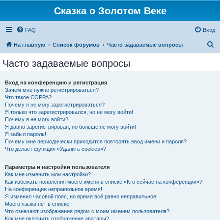
Сказка о Золотом Веке
FAQ
Вход
П
На главную
Список форумов
Часто задаваемые вопросы
о
Часто задаваемые вопросы
и
с
Вход на конференцию и регистрация
Зачем мне нужно регистрироваться?
к
Что такое COPPA?
Почему я не могу зарегистрироваться?
Я только что зарегистрировался, но не могу войти!
Почему я не могу войти?
Я давно зарегистрирован, но больше не могу войти!
Я забыл пароль!
Почему мне периодически приходится повторять ввод имени и пароля?
Что делает функция «Удалить cookies»?
Параметры и настройки пользователя
Как мне изменить мои настройки?
Как избежать появления моего имени в списке «Кто сейчас на конференции»?
На конференции неправильное время!
Я изменил часовой пояс, но время всё равно неправильное!
Моего языка нет в списке!
Что означают изображения рядом с моим именем пользователя?
Как мне включить отображение аватары?