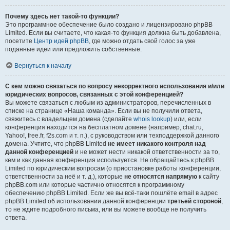
Почему здесь нет такой-то функции?
Это программное обеспечение было создано и лицензировано phpBB
Limited. Если вы считаете, что какая-то функция должна быть добавлена,
посетите
Центр идей phpBB
, где можно отдать свой голос за уже
поданные идеи или предложить собственные.
Вернуться к началу
С кем можно связаться по вопросу некорректного использования и/или
юридических вопросов, связанных с этой конференцией?
Вы можете связаться с любым из администраторов, перечисленных в
списке на странице «Наша команда». Если вы не получили ответа,
свяжитесь с владельцем домена (сделайте
whois lookup
) или, если
конференция находится на бесплатном домене (например, chat.ru,
Yahoo!, free.fr, f2s.com и т. п.), с руководством или техподдержкой данного
домена. Учтите, что phpBB Limited
не имеет никакого контроля над
данной конференцией
и не может нести никакой ответственности за то,
кем и как данная конференция используется. Не обращайтесь к phpBB
Limited по юридическим вопросам (о приостановке работы конференции,
ответственности за неё и т. д.), которые
не относятся напрямую
к сайту
phpBB.com или которые частично относятся к программному
обеспечению phpBB Limited. Если же вы всё-таки пошлёте email в адрес
phpBB Limited об использовании данной конференции
третьей стороной
,
то не ждите подробного письма, или вы можете вообще не получить
ответа.