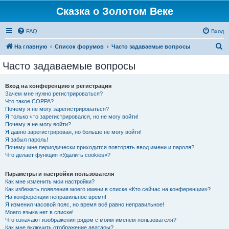
Сказка о Золотом Веке
FAQ
Вход
П
На главную
Список форумов
Часто задаваемые вопросы
о
Часто задаваемые вопросы
и
с
Вход на конференцию и регистрация
Зачем мне нужно регистрироваться?
к
Что такое COPPA?
Почему я не могу зарегистрироваться?
Я только что зарегистрировался, но не могу войти!
Почему я не могу войти?
Я давно зарегистрирован, но больше не могу войти!
Я забыл пароль!
Почему мне периодически приходится повторять ввод имени и пароля?
Что делает функция «Удалить cookies»?
Параметры и настройки пользователя
Как мне изменить мои настройки?
Как избежать появления моего имени в списке «Кто сейчас на конференции»?
На конференции неправильное время!
Я изменил часовой пояс, но время всё равно неправильное!
Моего языка нет в списке!
Что означают изображения рядом с моим именем пользователя?
Как мне включить отображение аватары?