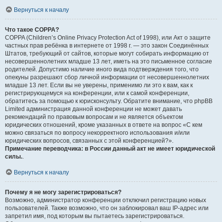
Вернуться к началу
Что такое COPPA?
COPPA (Children’s Online Privacy Protection Act of 1998), или Акт о защите
частных прав ребёнка в интернете от 1998 г. — это закон Соединённых
Штатов, требующий от сайтов, которые могут собирать информацию от
несовершеннолетних младше 13 лет, иметь на это письменное согласие
родителей. Допустимо наличие иного вида подтверждения того, что
опекуны разрешают сбор личной информации от несовершеннолетних
младше 13 лет. Если вы не уверены, применимо ли это к вам, как к
регистрирующемуся на конференции, или к самой конференции,
обратитесь за помощью к юрисконсульту. Обратите внимание, что phpBB
Limited администрация данной конференции не может давать
рекомендаций по правовым вопросам и не является объектом
юридических отношений, кроме указанных в ответе на вопрос «С кем
можно связаться по вопросу некорректного использования и/или
юридических вопросов, связанных с этой конференцией?».
Примечание переводчика: в России данный акт не имеет юридической
силы.
.
Вернуться к началу
Почему я не могу зарегистрироваться?
Возможно, администратор конференции отключил регистрацию новых
пользователей. Также возможно, что он заблокировал ваш IP-адрес или
запретил имя, под которым вы пытаетесь зарегистрироваться.