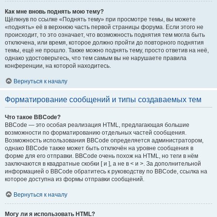
Как мне вновь поднять мою тему?
Щёлкнув по ссылке «Поднять тему» при просмотре темы, вы можете
«поднять» её в верхнюю часть первой страницы форума. Если этого не
происходит, то это означает, что возможность поднятия тем могла быть
отключена, или время, которое должно пройти до повторного поднятия
темы, ещё не прошло. Также можно поднять тему, просто ответив на неё,
однако удостоверьтесь, что тем самым вы не нарушаете правила
конференции, на которой находитесь.
Вернуться к началу
Форматирование сообщений и типы создаваемых тем
Что такое BBCode?
BBCode — это особая реализация HTML, предлагающая большие
возможности по форматированию отдельных частей сообщения.
Возможность использования BBCode определяется администратором,
однако BBCode также может быть отключён на уровне сообщения в
форме для его отправки. BBCode очень похож на HTML, но теги в нём
заключаются в квадратные скобки [ и ], а не в < и >. За дополнительной
информацией о BBCode обратитесь к руководству по BBCode, ссылка на
которое доступна из формы отправки сообщений.
Вернуться к началу
Могу ли я использовать HTML?