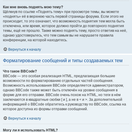
Как мне вновь поднять мою тему?
Щёлкнув по ссылке «Поднять тему» при просмотре темы, вы можете
«поднять» её в верхнюю часть первой страницы форума. Если этого не
происходит, то это означает, что возможность поднятия тем могла быть
отключена, или время, которое должно пройти до повторного поднятия
темы, ещё не прошло. Также можно поднять тему, просто ответив на неё,
однако удостоверьтесь, что тем самым вы не нарушаете правила
конференции, на которой находитесь.
Вернуться к началу
Форматирование сообщений и типы создаваемых тем
Что такое BBCode?
BBCode — это особая реализация HTML, предлагающая большие
возможности по форматированию отдельных частей сообщения.
Возможность использования BBCode определяется администратором,
однако BBCode также может быть отключён на уровне сообщения в
форме для его отправки. BBCode очень похож на HTML, но теги в нём
заключаются в квадратные скобки [ и ], а не в < и >. За дополнительной
информацией о BBCode обратитесь к руководству по BBCode, ссылка на
которое доступна из формы отправки сообщений.
Вернуться к началу
Могу ли я использовать HTML?