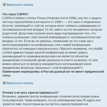
Вернуться к началу
Что такое COPPA?
COPPA (Children’s Online Privacy Protection Act of 1998), или Акт о защите
частных прав ребёнка в интернете от 1998 г. — это закон Соединённых
Штатов, требующий от сайтов, которые могут собирать информацию от
несовершеннолетних младше 13 лет, иметь на это письменное согласие
родителей. Допустимо наличие иного вида подтверждения того, что
опекуны разрешают сбор личной информации от несовершеннолетних
младше 13 лет. Если вы не уверены, применимо ли это к вам, как к
регистрирующемуся на конференции, или к самой конференции,
обратитесь за помощью к юрисконсульту. Обратите внимание, что phpBB
Limited администрация данной конференции не может давать
рекомендаций по правовым вопросам и не является объектом
юридических отношений, кроме указанных в ответе на вопрос «С кем
можно связаться по вопросу некорректного использования и/или
юридических вопросов, связанных с этой конференцией?».
Примечание переводчика: в России данный акт не имеет юридической
силы.
.
Вернуться к началу
Почему я не могу зарегистрироваться?
Возможно, администратор конференции отключил регистрацию новых
пользователей. Также возможно, что он заблокировал ваш IP-адрес или
запретил имя, под которым вы пытаетесь зарегистрироваться.