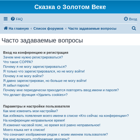
Сказка о Золотом Веке
FAQ
Вход
П
На главную
Список форумов
Часто задаваемые вопросы
о
Часто задаваемые вопросы
и
с
Вход на конференцию и регистрация
Зачем мне нужно регистрироваться?
к
Что такое COPPA?
Почему я не могу зарегистрироваться?
Я только что зарегистрировался, но не могу войти!
Почему я не могу войти?
Я давно зарегистрирован, но больше не могу войти!
Я забыл пароль!
Почему мне периодически приходится повторять ввод имени и пароля?
Что делает функция «Удалить cookies»?
Параметры и настройки пользователя
Как мне изменить мои настройки?
Как избежать появления моего имени в списке «Кто сейчас на конференции»?
На конференции неправильное время!
Я изменил часовой пояс, но время всё равно неправильное!
Моего языка нет в списке!
Что означают изображения рядом с моим именем пользователя?
Как мне включить отображение аватары?