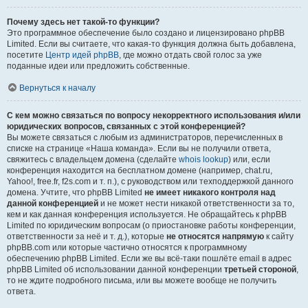
Почему здесь нет такой-то функции?
Это программное обеспечение было создано и лицензировано phpBB
Limited. Если вы считаете, что какая-то функция должна быть добавлена,
посетите
Центр идей phpBB
, где можно отдать свой голос за уже
поданные идеи или предложить собственные.
Вернуться к началу
С кем можно связаться по вопросу некорректного использования и/или
юридических вопросов, связанных с этой конференцией?
Вы можете связаться с любым из администраторов, перечисленных в
списке на странице «Наша команда». Если вы не получили ответа,
свяжитесь с владельцем домена (сделайте
whois lookup
) или, если
конференция находится на бесплатном домене (например, chat.ru,
Yahoo!, free.fr, f2s.com и т. п.), с руководством или техподдержкой данного
домена. Учтите, что phpBB Limited
не имеет никакого контроля над
данной конференцией
и не может нести никакой ответственности за то,
кем и как данная конференция используется. Не обращайтесь к phpBB
Limited по юридическим вопросам (о приостановке работы конференции,
ответственности за неё и т. д.), которые
не относятся напрямую
к сайту
phpBB.com или которые частично относятся к программному
обеспечению phpBB Limited. Если же вы всё-таки пошлёте email в адрес
phpBB Limited об использовании данной конференции
третьей стороной
,
то не ждите подробного письма, или вы можете вообще не получить
ответа.