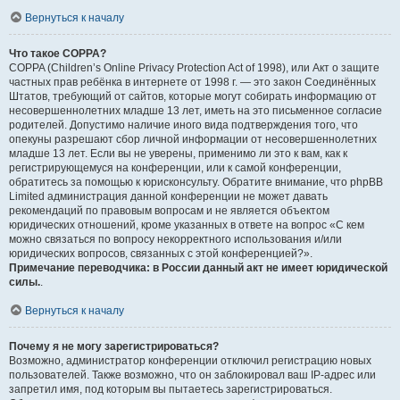
Вернуться к началу
Что такое COPPA?
COPPA (Children’s Online Privacy Protection Act of 1998), или Акт о защите
частных прав ребёнка в интернете от 1998 г. — это закон Соединённых
Штатов, требующий от сайтов, которые могут собирать информацию от
несовершеннолетних младше 13 лет, иметь на это письменное согласие
родителей. Допустимо наличие иного вида подтверждения того, что
опекуны разрешают сбор личной информации от несовершеннолетних
младше 13 лет. Если вы не уверены, применимо ли это к вам, как к
регистрирующемуся на конференции, или к самой конференции,
обратитесь за помощью к юрисконсульту. Обратите внимание, что phpBB
Limited администрация данной конференции не может давать
рекомендаций по правовым вопросам и не является объектом
юридических отношений, кроме указанных в ответе на вопрос «С кем
можно связаться по вопросу некорректного использования и/или
юридических вопросов, связанных с этой конференцией?».
Примечание переводчика: в России данный акт не имеет юридической
силы.
.
Вернуться к началу
Почему я не могу зарегистрироваться?
Возможно, администратор конференции отключил регистрацию новых
пользователей. Также возможно, что он заблокировал ваш IP-адрес или
запретил имя, под которым вы пытаетесь зарегистрироваться.