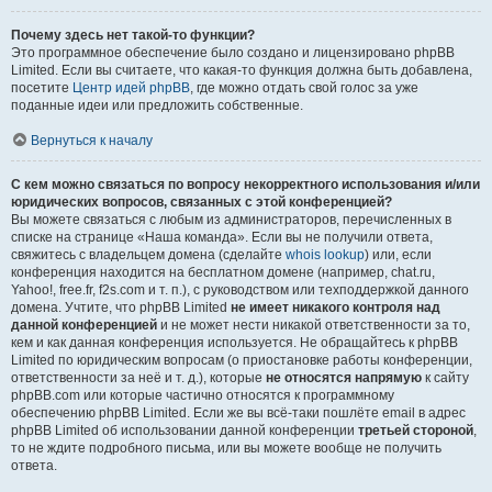
Почему здесь нет такой-то функции?
Это программное обеспечение было создано и лицензировано phpBB
Limited. Если вы считаете, что какая-то функция должна быть добавлена,
посетите
Центр идей phpBB
, где можно отдать свой голос за уже
поданные идеи или предложить собственные.
Вернуться к началу
С кем можно связаться по вопросу некорректного использования и/или
юридических вопросов, связанных с этой конференцией?
Вы можете связаться с любым из администраторов, перечисленных в
списке на странице «Наша команда». Если вы не получили ответа,
свяжитесь с владельцем домена (сделайте
whois lookup
) или, если
конференция находится на бесплатном домене (например, chat.ru,
Yahoo!, free.fr, f2s.com и т. п.), с руководством или техподдержкой данного
домена. Учтите, что phpBB Limited
не имеет никакого контроля над
данной конференцией
и не может нести никакой ответственности за то,
кем и как данная конференция используется. Не обращайтесь к phpBB
Limited по юридическим вопросам (о приостановке работы конференции,
ответственности за неё и т. д.), которые
не относятся напрямую
к сайту
phpBB.com или которые частично относятся к программному
обеспечению phpBB Limited. Если же вы всё-таки пошлёте email в адрес
phpBB Limited об использовании данной конференции
третьей стороной
,
то не ждите подробного письма, или вы можете вообще не получить
ответа.