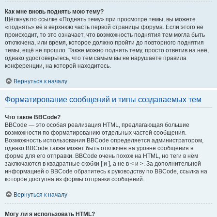
Как мне вновь поднять мою тему?
Щёлкнув по ссылке «Поднять тему» при просмотре темы, вы можете
«поднять» её в верхнюю часть первой страницы форума. Если этого не
происходит, то это означает, что возможность поднятия тем могла быть
отключена, или время, которое должно пройти до повторного поднятия
темы, ещё не прошло. Также можно поднять тему, просто ответив на неё,
однако удостоверьтесь, что тем самым вы не нарушаете правила
конференции, на которой находитесь.
Вернуться к началу
Форматирование сообщений и типы создаваемых тем
Что такое BBCode?
BBCode — это особая реализация HTML, предлагающая большие
возможности по форматированию отдельных частей сообщения.
Возможность использования BBCode определяется администратором,
однако BBCode также может быть отключён на уровне сообщения в
форме для его отправки. BBCode очень похож на HTML, но теги в нём
заключаются в квадратные скобки [ и ], а не в < и >. За дополнительной
информацией о BBCode обратитесь к руководству по BBCode, ссылка на
которое доступна из формы отправки сообщений.
Вернуться к началу
Могу ли я использовать HTML?