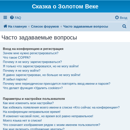
Сказка о Золотом Веке
FAQ
Вход
П
На главную
Список форумов
Часто задаваемые вопросы
о
Часто задаваемые вопросы
и
с
Вход на конференцию и регистрация
Зачем мне нужно регистрироваться?
к
Что такое COPPA?
Почему я не могу зарегистрироваться?
Я только что зарегистрировался, но не могу войти!
Почему я не могу войти?
Я давно зарегистрирован, но больше не могу войти!
Я забыл пароль!
Почему мне периодически приходится повторять ввод имени и пароля?
Что делает функция «Удалить cookies»?
Параметры и настройки пользователя
Как мне изменить мои настройки?
Как избежать появления моего имени в списке «Кто сейчас на конференции»?
На конференции неправильное время!
Я изменил часовой пояс, но время всё равно неправильное!
Моего языка нет в списке!
Что означают изображения рядом с моим именем пользователя?
Как мне включить отображение аватары?