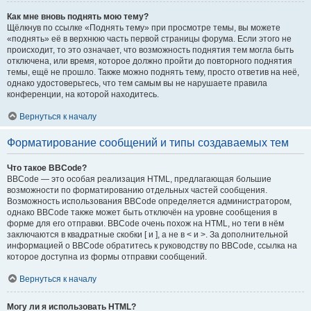
Как мне вновь поднять мою тему?
Щёлкнув по ссылке «Поднять тему» при просмотре темы, вы можете
«поднять» её в верхнюю часть первой страницы форума. Если этого не
происходит, то это означает, что возможность поднятия тем могла быть
отключена, или время, которое должно пройти до повторного поднятия
темы, ещё не прошло. Также можно поднять тему, просто ответив на неё,
однако удостоверьтесь, что тем самым вы не нарушаете правила
конференции, на которой находитесь.
Вернуться к началу
Форматирование сообщений и типы создаваемых тем
Что такое BBCode?
BBCode — это особая реализация HTML, предлагающая большие
возможности по форматированию отдельных частей сообщения.
Возможность использования BBCode определяется администратором,
однако BBCode также может быть отключён на уровне сообщения в
форме для его отправки. BBCode очень похож на HTML, но теги в нём
заключаются в квадратные скобки [ и ], а не в < и >. За дополнительной
информацией о BBCode обратитесь к руководству по BBCode, ссылка на
которое доступна из формы отправки сообщений.
Вернуться к началу
Могу ли я использовать HTML?