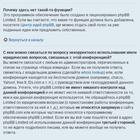
Почему здесь нет такой-то функции?
Это программное обеспечение было создано и лицензировано phpBB
Limited. Если вы считаете, что какая-то функция должна быть добавлена,
посетите
Центр идей phpBB
, где можно отдать свой голос за уже
поданные идеи или предложить собственные.
Вернуться к началу
С кем можно связаться по вопросу некорректного использования и/или
юридических вопросов, связанных с этой конференцией?
Вы можете связаться с любым из администраторов, перечисленных в
списке на странице «Наша команда». Если вы не получили ответа,
свяжитесь с владельцем домена (сделайте
whois lookup
) или, если
конференция находится на бесплатном домене (например, chat.ru,
Yahoo!, free.fr, f2s.com и т. п.), с руководством или техподдержкой данного
домена. Учтите, что phpBB Limited
не имеет никакого контроля над
данной конференцией
и не может нести никакой ответственности за то,
кем и как данная конференция используется. Не обращайтесь к phpBB
Limited по юридическим вопросам (о приостановке работы конференции,
ответственности за неё и т. д.), которые
не относятся напрямую
к сайту
phpBB.com или которые частично относятся к программному
обеспечению phpBB Limited. Если же вы всё-таки пошлёте email в адрес
phpBB Limited об использовании данной конференции
третьей стороной
,
то не ждите подробного письма, или вы можете вообще не получить
ответа.