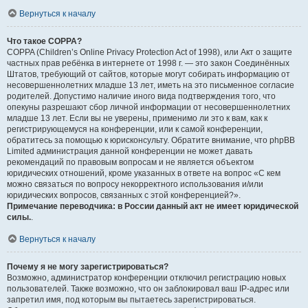
Вернуться к началу
Что такое COPPA?
COPPA (Children’s Online Privacy Protection Act of 1998), или Акт о защите
частных прав ребёнка в интернете от 1998 г. — это закон Соединённых
Штатов, требующий от сайтов, которые могут собирать информацию от
несовершеннолетних младше 13 лет, иметь на это письменное согласие
родителей. Допустимо наличие иного вида подтверждения того, что
опекуны разрешают сбор личной информации от несовершеннолетних
младше 13 лет. Если вы не уверены, применимо ли это к вам, как к
регистрирующемуся на конференции, или к самой конференции,
обратитесь за помощью к юрисконсульту. Обратите внимание, что phpBB
Limited администрация данной конференции не может давать
рекомендаций по правовым вопросам и не является объектом
юридических отношений, кроме указанных в ответе на вопрос «С кем
можно связаться по вопросу некорректного использования и/или
юридических вопросов, связанных с этой конференцией?».
Примечание переводчика: в России данный акт не имеет юридической
силы.
.
Вернуться к началу
Почему я не могу зарегистрироваться?
Возможно, администратор конференции отключил регистрацию новых
пользователей. Также возможно, что он заблокировал ваш IP-адрес или
запретил имя, под которым вы пытаетесь зарегистрироваться.