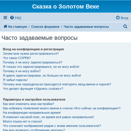
Сказка о Золотом Веке
FAQ
Вход
П
На главную
Список форумов
Часто задаваемые вопросы
о
Часто задаваемые вопросы
и
с
Вход на конференцию и регистрация
Зачем мне нужно регистрироваться?
к
Что такое COPPA?
Почему я не могу зарегистрироваться?
Я только что зарегистрировался, но не могу войти!
Почему я не могу войти?
Я давно зарегистрирован, но больше не могу войти!
Я забыл пароль!
Почему мне периодически приходится повторять ввод имени и пароля?
Что делает функция «Удалить cookies»?
Параметры и настройки пользователя
Как мне изменить мои настройки?
Как избежать появления моего имени в списке «Кто сейчас на конференции»?
На конференции неправильное время!
Я изменил часовой пояс, но время всё равно неправильное!
Моего языка нет в списке!
Что означают изображения рядом с моим именем пользователя?
Как мне включить отображение аватары?