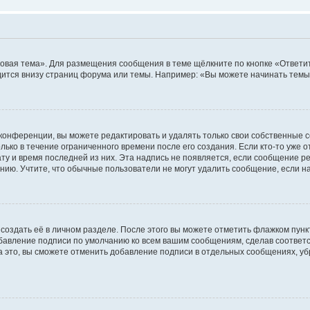
овая тема». Для размещения сообщения в теме щёлкните по кнопке «Ответит
ится внизу страниц форума или темы. Например: «Вы можете начинать темы»
конференции, вы можете редактировать и удалять только свои собственные 
ько в течение ограниченного времени после его создания. Если кто-то уже 
дату и время последней из них. Эта надпись не появляется, если сообщение 
ию. Учтите, что обычные пользователи не могут удалить сообщение, если на 
создать её в личном разделе. После этого вы можете отметить флажком пун
обавление подписи по умолчанию ко всем вашим сообщениям, сделав соотве
а это, вы сможете отменить добавление подписи в отдельных сообщениях, у