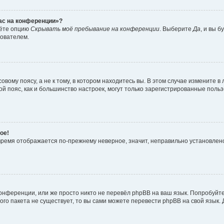
час на конференции»?
дёте опцию
Скрывать моё пребывание на конференции
. Выберите
Да
, и вы 
зователем.
вому поясу, а не к тому, в котором находитесь вы. В этом случае измените в 
овой пояс, как и большинство настроек, могут только зарегистрированные пол
ое!
о время отображается по-прежнему неверное, значит, неправильно установле
онференции, или же просто никто не перевёл phpBB на ваш язык. Попробуйт
вого пакета не существует, то вы сами можете перевести phpBB на свой язы