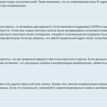
ию новых пользователей. Также возможно, что он заблокировал ваш IP-адре
атору конференции.
они верны, то возможны два варианта. Если включена поддержка COPPA и при 
уется, чтобы все новые учётные записи были активированы пользователями
ам было прислано email-сообщение, следуйте полученным инструкциям. Если
пам-фильтром. Если вы уверены, что ввели правильный адрес email, попробу
едитесь, что вы правильно вводите имя пользователя и пароль. Если данные
Также возможно, что допущена ошибка в конфигурации конференции, свяжитес
вал или удалил вашу учётную запись. Кроме того, многие конференции перио
ных. Если это произошло, попробуйте зарегистрироваться снова и активнее 