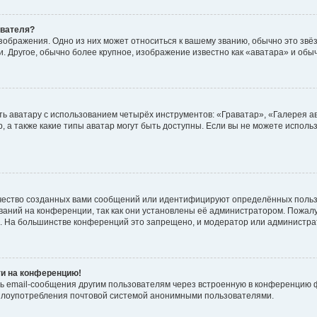
ователя?
зображения. Одно из них может относиться к вашему званию, обычно это звёзд
. Другое, обычно более крупное, изображение известно как «аватара» и обы
ь аватару с использованием четырёх инструментов: «Граватар», «Галерея а
, а также какие типы аватар могут быть доступны. Если вы не можете испол
чество созданных вами сообщений или идентифицируют определённых польз
аний на конференции, так как они установлены её администратором. Пожал
е. На большинстве конференций это запрещено, и модератор или администра
ти на конференцию!
ь email-сообщения другим пользователям через встроенную в конференцию ф
ь злоупотребления почтовой системой анонимными пользователями.