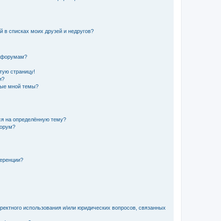
й в списках моих друзей и недругов?
и форумам?
стую страницу!
и?
ные мной темы?
ься на определённую тему?
форум?
ференции?
рректного использования и/или юридических вопросов, связанных