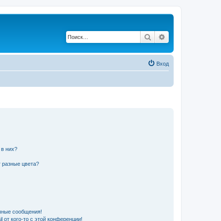
Поиск
Расширенный по
Вход
 в них?
 разные цвета?
чные сообщения!
 от кого-то с этой конференции!