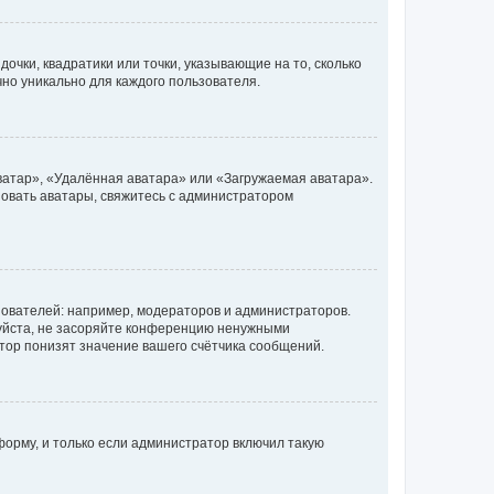
очки, квадратики или точки, указывающие на то, сколько
чно уникально для каждого пользователя.
ватар», «Удалённая аватара» или «Загружаемая аватара».
ьзовать аватары, свяжитесь с администратором
ователей: например, модераторов и администраторов.
уйста, не засоряйте конференцию ненужными
тор понизят значение вашего счётчика сообщений.
орму, и только если администратор включил такую