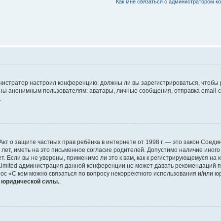
Как мне связаться с администратором 
дминистратор настроил конференцию: должны ли вы зарегистрироваться, чтобы
 анонимным пользователям: аватары, личные сообщения, отправка email-сооб
.
 или Акт о защите частных прав ребёнка в интернете от 1998 г. — это закон Со
т, иметь на это письменное согласие родителей. Допустимо наличие иного
 Если вы не уверены, применимо ли это к вам, как к регистрирующемуся на 
Limited администрация данной конференции не может давать рекомендаций 
ос «С кем можно связаться по вопросу некорректного использования и/или ю
т юридической силы.
.