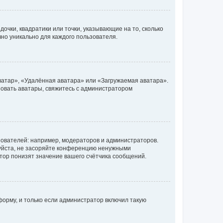
очки, квадратики или точки, указывающие на то, сколько
чно уникально для каждого пользователя.
ватар», «Удалённая аватара» или «Загружаемая аватара».
ьзовать аватары, свяжитесь с администратором
ователей: например, модераторов и администраторов.
уйста, не засоряйте конференцию ненужными
тор понизят значение вашего счётчика сообщений.
орму, и только если администратор включил такую