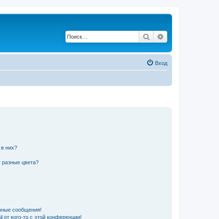
Поиск
Расширенный по
Вход
 в них?
 разные цвета?
чные сообщения!
 от кого-то с этой конференции!