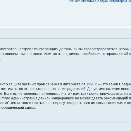
Как мне связаться с администратором 
дминистратор настроил конференцию: должны ли вы зарегистрироваться, чтобы
 анонимным пользователям: аватары, личные сообщения, отправка email-сооб
.
 или Акт о защите частных прав ребёнка в интернете от 1998 г. — это закон Со
т, иметь на это письменное согласие родителей. Допустимо наличие иного
 Если вы не уверены, применимо ли это к вам, как к регистрирующемуся на 
Limited администрация данной конференции не может давать рекомендаций 
ос «С кем можно связаться по вопросу некорректного использования и/или ю
т юридической силы.
.