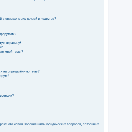
й в списках моих друзей и недругов?
и форумам?
стую страницу!
и?
ные мной темы?
ься на определённую тему?
форум?
ференции?
рректного использования и/или юридических вопросов, связанных