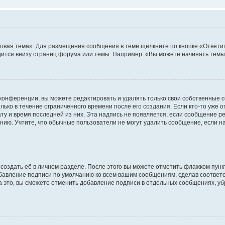
овая тема». Для размещения сообщения в теме щёлкните по кнопке «Ответит
ится внизу страниц форума или темы. Например: «Вы можете начинать темы»
конференции, вы можете редактировать и удалять только свои собственные 
ько в течение ограниченного времени после его создания. Если кто-то уже 
дату и время последней из них. Эта надпись не появляется, если сообщение 
ию. Учтите, что обычные пользователи не могут удалить сообщение, если на 
создать её в личном разделе. После этого вы можете отметить флажком пун
обавление подписи по умолчанию ко всем вашим сообщениям, сделав соотве
а это, вы сможете отменить добавление подписи в отдельных сообщениях, у