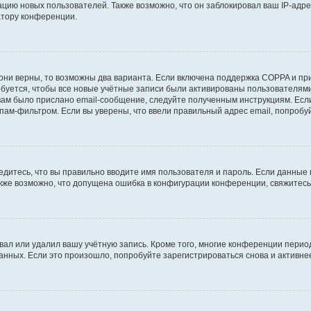
ию новых пользователей. Также возможно, что он заблокировал ваш IP-адре
атору конференции.
они верны, то возможны два варианта. Если включена поддержка COPPA и при 
уется, чтобы все новые учётные записи были активированы пользователями
ам было прислано email-сообщение, следуйте полученным инструкциям. Если
пам-фильтром. Если вы уверены, что ввели правильный адрес email, попробу
едитесь, что вы правильно вводите имя пользователя и пароль. Если данные
Также возможно, что допущена ошибка в конфигурации конференции, свяжитес
вал или удалил вашу учётную запись. Кроме того, многие конференции перио
ных. Если это произошло, попробуйте зарегистрироваться снова и активнее 