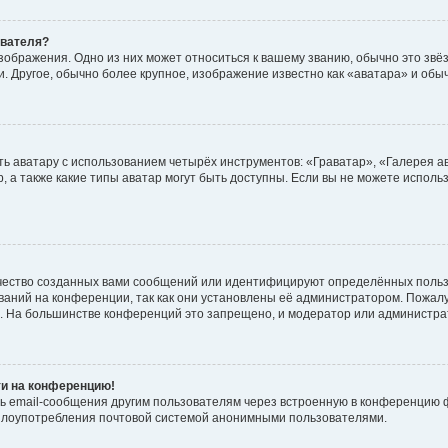
ователя?
зображения. Одно из них может относиться к вашему званию, обычно это звёзд
. Другое, обычно более крупное, изображение известно как «аватара» и обы
ь аватару с использованием четырёх инструментов: «Граватар», «Галерея а
, а также какие типы аватар могут быть доступны. Если вы не можете испол
чество созданных вами сообщений или идентифицируют определённых польз
аний на конференции, так как они установлены её администратором. Пожал
е. На большинстве конференций это запрещено, и модератор или администра
ти на конференцию!
ь email-сообщения другим пользователям через встроенную в конференцию ф
ь злоупотребления почтовой системой анонимными пользователями.