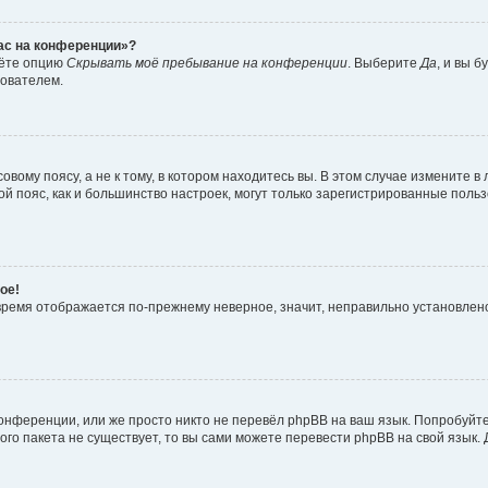
час на конференции»?
дёте опцию
Скрывать моё пребывание на конференции
. Выберите
Да
, и вы 
зователем.
вому поясу, а не к тому, в котором находитесь вы. В этом случае измените в 
овой пояс, как и большинство настроек, могут только зарегистрированные пол
ое!
о время отображается по-прежнему неверное, значит, неправильно установле
онференции, или же просто никто не перевёл phpBB на ваш язык. Попробуйт
вого пакета не существует, то вы сами можете перевести phpBB на свой язы