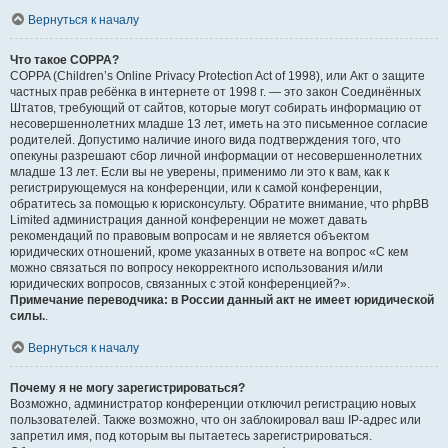
Вернуться к началу
Что такое COPPA?
COPPA (Children’s Online Privacy Protection Act of 1998), или Акт о защите
частных прав ребёнка в интернете от 1998 г. — это закон Соединённых
Штатов, требующий от сайтов, которые могут собирать информацию от
несовершеннолетних младше 13 лет, иметь на это письменное согласие
родителей. Допустимо наличие иного вида подтверждения того, что
опекуны разрешают сбор личной информации от несовершеннолетних
младше 13 лет. Если вы не уверены, применимо ли это к вам, как к
регистрирующемуся на конференции, или к самой конференции,
обратитесь за помощью к юрисконсульту. Обратите внимание, что phpBB
Limited администрация данной конференции не может давать
рекомендаций по правовым вопросам и не является объектом
юридических отношений, кроме указанных в ответе на вопрос «С кем
можно связаться по вопросу некорректного использования и/или
юридических вопросов, связанных с этой конференцией?».
Примечание переводчика: в России данный акт не имеет юридической
силы.
.
Вернуться к началу
Почему я не могу зарегистрироваться?
Возможно, администратор конференции отключил регистрацию новых
пользователей. Также возможно, что он заблокировал ваш IP-адрес или
запретил имя, под которым вы пытаетесь зарегистрироваться.