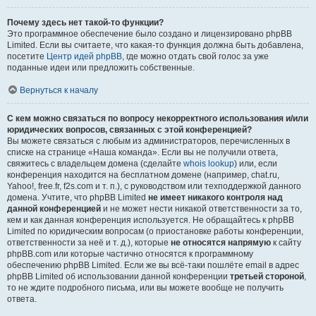
Почему здесь нет такой-то функции?
Это программное обеспечение было создано и лицензировано phpBB
Limited. Если вы считаете, что какая-то функция должна быть добавлена,
посетите
Центр идей phpBB
, где можно отдать свой голос за уже
поданные идеи или предложить собственные.
Вернуться к началу
С кем можно связаться по вопросу некорректного использования и/или
юридических вопросов, связанных с этой конференцией?
Вы можете связаться с любым из администраторов, перечисленных в
списке на странице «Наша команда». Если вы не получили ответа,
свяжитесь с владельцем домена (сделайте
whois lookup
) или, если
конференция находится на бесплатном домене (например, chat.ru,
Yahoo!, free.fr, f2s.com и т. п.), с руководством или техподдержкой данного
домена. Учтите, что phpBB Limited
не имеет никакого контроля над
данной конференцией
и не может нести никакой ответственности за то,
кем и как данная конференция используется. Не обращайтесь к phpBB
Limited по юридическим вопросам (о приостановке работы конференции,
ответственности за неё и т. д.), которые
не относятся напрямую
к сайту
phpBB.com или которые частично относятся к программному
обеспечению phpBB Limited. Если же вы всё-таки пошлёте email в адрес
phpBB Limited об использовании данной конференции
третьей стороной
,
то не ждите подробного письма, или вы можете вообще не получить
ответа.