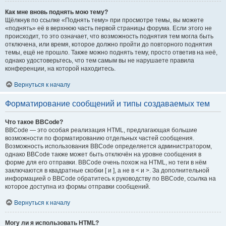
Как мне вновь поднять мою тему?
Щёлкнув по ссылке «Поднять тему» при просмотре темы, вы можете
«поднять» её в верхнюю часть первой страницы форума. Если этого не
происходит, то это означает, что возможность поднятия тем могла быть
отключена, или время, которое должно пройти до повторного поднятия
темы, ещё не прошло. Также можно поднять тему, просто ответив на неё,
однако удостоверьтесь, что тем самым вы не нарушаете правила
конференции, на которой находитесь.
Вернуться к началу
Форматирование сообщений и типы создаваемых тем
Что такое BBCode?
BBCode — это особая реализация HTML, предлагающая большие
возможности по форматированию отдельных частей сообщения.
Возможность использования BBCode определяется администратором,
однако BBCode также может быть отключён на уровне сообщения в
форме для его отправки. BBCode очень похож на HTML, но теги в нём
заключаются в квадратные скобки [ и ], а не в < и >. За дополнительной
информацией о BBCode обратитесь к руководству по BBCode, ссылка на
которое доступна из формы отправки сообщений.
Вернуться к началу
Могу ли я использовать HTML?