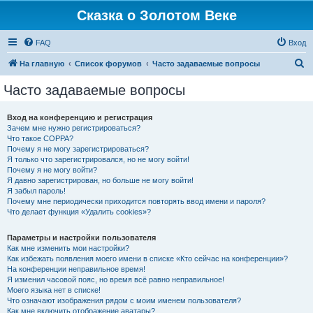
Сказка о Золотом Веке
FAQ
Вход
П
На главную
Список форумов
Часто задаваемые вопросы
о
Часто задаваемые вопросы
и
с
Вход на конференцию и регистрация
Зачем мне нужно регистрироваться?
к
Что такое COPPA?
Почему я не могу зарегистрироваться?
Я только что зарегистрировался, но не могу войти!
Почему я не могу войти?
Я давно зарегистрирован, но больше не могу войти!
Я забыл пароль!
Почему мне периодически приходится повторять ввод имени и пароля?
Что делает функция «Удалить cookies»?
Параметры и настройки пользователя
Как мне изменить мои настройки?
Как избежать появления моего имени в списке «Кто сейчас на конференции»?
На конференции неправильное время!
Я изменил часовой пояс, но время всё равно неправильное!
Моего языка нет в списке!
Что означают изображения рядом с моим именем пользователя?
Как мне включить отображение аватары?