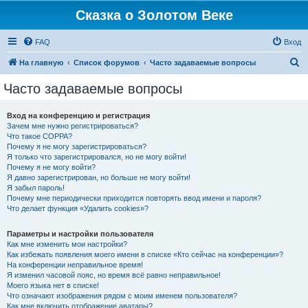
Сказка о Золотом Веке
FAQ
Вход
П
На главную
Список форумов
Часто задаваемые вопросы
о
Часто задаваемые вопросы
и
с
Вход на конференцию и регистрация
Зачем мне нужно регистрироваться?
к
Что такое COPPA?
Почему я не могу зарегистрироваться?
Я только что зарегистрировался, но не могу войти!
Почему я не могу войти?
Я давно зарегистрирован, но больше не могу войти!
Я забыл пароль!
Почему мне периодически приходится повторять ввод имени и пароля?
Что делает функция «Удалить cookies»?
Параметры и настройки пользователя
Как мне изменить мои настройки?
Как избежать появления моего имени в списке «Кто сейчас на конференции»?
На конференции неправильное время!
Я изменил часовой пояс, но время всё равно неправильное!
Моего языка нет в списке!
Что означают изображения рядом с моим именем пользователя?
Как мне включить отображение аватары?