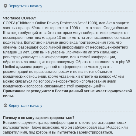
Вернуться к началу
Что такое COPPA?
COPPA (Children’s Online Privacy Protection Act of 1998), или Акт о защите
частных прав ребёнка в интернете от 1998 г. — это закон Соединённых
Штатов, требующий от сайтов, которые могут собирать информацию от
несовершеннолетних младше 13 лет, иметь на это письменное согласие
родителей. Допустимо наличие иного вида подтверждения того, что
опекуны разрешают сбор личной информации от несовершеннолетних
младше 13 лет. Если вы не уверены, применимо ли это к вам, как к
регистрирующемуся на конференции, или к самой конференции,
обратитесь за помощью к юрисконсульту. Обратите внимание, что phpBB
Limited администрация данной конференции не может давать
рекомендаций по правовым вопросам и не является объектом
юридических отношений, кроме указанных в ответе на вопрос «С кем
можно связаться по вопросу некорректного использования и/или
юридических вопросов, связанных с этой конференцией?».
Примечание переводчика: в России данный акт не имеет юридической
силы.
.
Вернуться к началу
Почему я не могу зарегистрироваться?
Возможно, администратор конференции отключил регистрацию новых
пользователей. Также возможно, что он заблокировал ваш IP-адрес или
запретил имя, под которым вы пытаетесь зарегистрироваться.