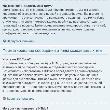
Как мне вновь поднять мою тему?
Щёлкнув по ссылке «Поднять тему» при просмотре темы, вы можете
«поднять» её в верхнюю часть первой страницы форума. Если этого не
происходит, то это означает, что возможность поднятия тем могла быть
отключена, или время, которое должно пройти до повторного поднятия
темы, ещё не прошло. Также можно поднять тему, просто ответив на неё,
однако удостоверьтесь, что тем самым вы не нарушаете правила
конференции, на которой находитесь.
Вернуться к началу
Форматирование сообщений и типы создаваемых тем
Что такое BBCode?
BBCode — это особая реализация HTML, предлагающая большие
возможности по форматированию отдельных частей сообщения.
Возможность использования BBCode определяется администратором,
однако BBCode также может быть отключён на уровне сообщения в
форме для его отправки. BBCode очень похож на HTML, но теги в нём
заключаются в квадратные скобки [ и ], а не в < и >. За дополнительной
информацией о BBCode обратитесь к руководству по BBCode, ссылка на
которое доступна из формы отправки сообщений.
Вернуться к началу
Могу ли я использовать HTML?