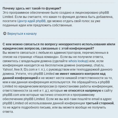
Почему здесь нет такой-то функции?
Это программное обеспечение было создано и лицензировано phpBB
Limited. Если вы считаете, что какая-то функция должна быть добавлена,
посетите
Центр идей phpBB
, где можно отдать свой голос за уже
поданные идеи или предложить собственные.
Вернуться к началу
С кем можно связаться по вопросу некорректного использования и/или
юридических вопросов, связанных с этой конференцией?
Вы можете связаться с любым из администраторов, перечисленных в
списке на странице «Наша команда». Если вы не получили ответа,
свяжитесь с владельцем домена (сделайте
whois lookup
) или, если
конференция находится на бесплатном домене (например, chat.ru,
Yahoo!, free.fr, f2s.com и т. п.), с руководством или техподдержкой данного
домена. Учтите, что phpBB Limited
не имеет никакого контроля над
данной конференцией
и не может нести никакой ответственности за то,
кем и как данная конференция используется. Не обращайтесь к phpBB
Limited по юридическим вопросам (о приостановке работы конференции,
ответственности за неё и т. д.), которые
не относятся напрямую
к сайту
phpBB.com или которые частично относятся к программному
обеспечению phpBB Limited. Если же вы всё-таки пошлёте email в адрес
phpBB Limited об использовании данной конференции
третьей стороной
,
то не ждите подробного письма, или вы можете вообще не получить
ответа.