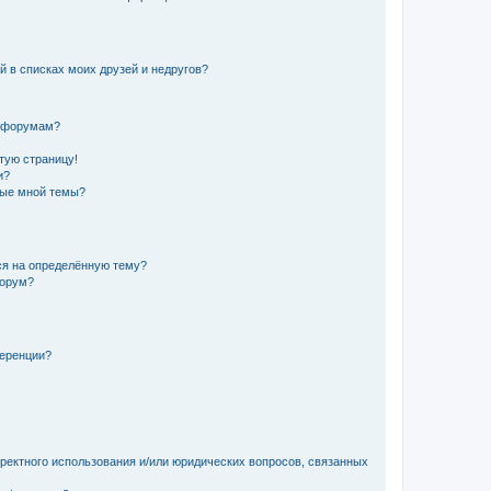
й в списках моих друзей и недругов?
и форумам?
стую страницу!
и?
ные мной темы?
ься на определённую тему?
форум?
ференции?
рректного использования и/или юридических вопросов, связанных