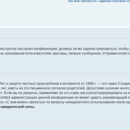
Как мне связаться с администратором 
дминистратор настроил конференцию: должны ли вы зарегистрироваться, чтобы
 анонимным пользователям: аватары, личные сообщения, отправка email-сооб
.
 или Акт о защите частных прав ребёнка в интернете от 1998 г. — это закон Со
т, иметь на это письменное согласие родителей. Допустимо наличие иного
 Если вы не уверены, применимо ли это к вам, как к регистрирующемуся на 
Limited администрация данной конференции не может давать рекомендаций 
ос «С кем можно связаться по вопросу некорректного использования и/или ю
т юридической силы.
.