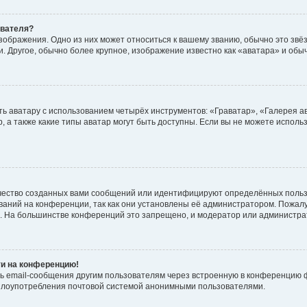
ователя?
зображения. Одно из них может относиться к вашему званию, обычно это звёзд
. Другое, обычно более крупное, изображение известно как «аватара» и обы
ь аватару с использованием четырёх инструментов: «Граватар», «Галерея а
, а также какие типы аватар могут быть доступны. Если вы не можете испол
чество созданных вами сообщений или идентифицируют определённых польз
аний на конференции, так как они установлены её администратором. Пожал
е. На большинстве конференций это запрещено, и модератор или администра
ти на конференцию!
ь email-сообщения другим пользователям через встроенную в конференцию ф
ь злоупотребления почтовой системой анонимными пользователями.