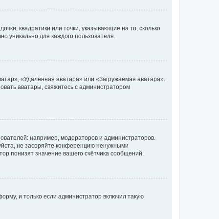
очки, квадратики или точки, указывающие на то, сколько
чно уникально для каждого пользователя.
ватар», «Удалённая аватара» или «Загружаемая аватара».
ьзовать аватары, свяжитесь с администратором
ователей: например, модераторов и администраторов.
уйста, не засоряйте конференцию ненужными
тор понизят значение вашего счётчика сообщений.
орму, и только если администратор включил такую