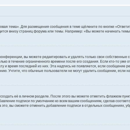
овая тема». Для размещения сообщения в теме щёлкните по кнопке «Ответит
ится внизу страниц форума или темы. Например: «Вы можете начинать темы»
конференции, вы можете редактировать и удалять только свои собственные 
ько в течение ограниченного времени после его создания. Если кто-то уже 
дату и время последней из них. Эта надпись не появляется, если сообщение 
ию. Учтите, что обычные пользователи не могут удалить сообщение, если на 
создать её в личном разделе. После этого вы можете отметить флажком пун
обавление подписи по умолчанию ко всем вашим сообщениям, сделав соотве
а это, вы сможете отменить добавление подписи в отдельных сообщениях, у