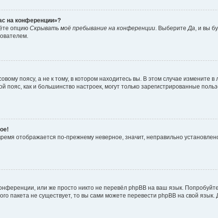
час на конференции»?
дёте опцию
Скрывать моё пребывание на конференции
. Выберите
Да
, и вы 
зователем.
вому поясу, а не к тому, в котором находитесь вы. В этом случае измените в 
овой пояс, как и большинство настроек, могут только зарегистрированные пол
ое!
о время отображается по-прежнему неверное, значит, неправильно установле
онференции, или же просто никто не перевёл phpBB на ваш язык. Попробуйт
вого пакета не существует, то вы сами можете перевести phpBB на свой язы