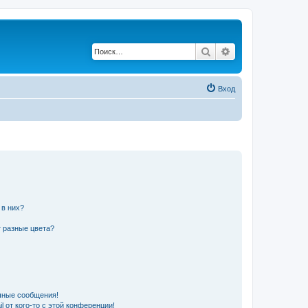
Поиск
Расширенный по
Вход
 в них?
 разные цвета?
чные сообщения!
 от кого-то с этой конференции!