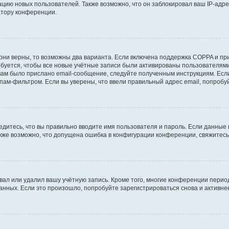
ию новых пользователей. Также возможно, что он заблокировал ваш IP-адре
атору конференции.
они верны, то возможны два варианта. Если включена поддержка COPPA и при 
уется, чтобы все новые учётные записи были активированы пользователями
ам было прислано email-сообщение, следуйте полученным инструкциям. Если
пам-фильтром. Если вы уверены, что ввели правильный адрес email, попробу
едитесь, что вы правильно вводите имя пользователя и пароль. Если данные
Также возможно, что допущена ошибка в конфигурации конференции, свяжитес
вал или удалил вашу учётную запись. Кроме того, многие конференции перио
ных. Если это произошло, попробуйте зарегистрироваться снова и активнее 