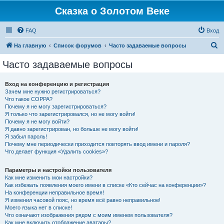
Сказка о Золотом Веке
FAQ
Вход
П
На главную
Список форумов
Часто задаваемые вопросы
о
Часто задаваемые вопросы
и
с
Вход на конференцию и регистрация
Зачем мне нужно регистрироваться?
к
Что такое COPPA?
Почему я не могу зарегистрироваться?
Я только что зарегистрировался, но не могу войти!
Почему я не могу войти?
Я давно зарегистрирован, но больше не могу войти!
Я забыл пароль!
Почему мне периодически приходится повторять ввод имени и пароля?
Что делает функция «Удалить cookies»?
Параметры и настройки пользователя
Как мне изменить мои настройки?
Как избежать появления моего имени в списке «Кто сейчас на конференции»?
На конференции неправильное время!
Я изменил часовой пояс, но время всё равно неправильное!
Моего языка нет в списке!
Что означают изображения рядом с моим именем пользователя?
Как мне включить отображение аватары?