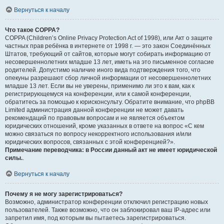
Вернуться к началу
Что такое COPPA?
COPPA (Children’s Online Privacy Protection Act of 1998), или Акт о защите
частных прав ребёнка в интернете от 1998 г. — это закон Соединённых
Штатов, требующий от сайтов, которые могут собирать информацию от
несовершеннолетних младше 13 лет, иметь на это письменное согласие
родителей. Допустимо наличие иного вида подтверждения того, что
опекуны разрешают сбор личной информации от несовершеннолетних
младше 13 лет. Если вы не уверены, применимо ли это к вам, как к
регистрирующемуся на конференции, или к самой конференции,
обратитесь за помощью к юрисконсульту. Обратите внимание, что phpBB
Limited администрация данной конференции не может давать
рекомендаций по правовым вопросам и не является объектом
юридических отношений, кроме указанных в ответе на вопрос «С кем
можно связаться по вопросу некорректного использования и/или
юридических вопросов, связанных с этой конференцией?».
Примечание переводчика: в России данный акт не имеет юридической
силы.
.
Вернуться к началу
Почему я не могу зарегистрироваться?
Возможно, администратор конференции отключил регистрацию новых
пользователей. Также возможно, что он заблокировал ваш IP-адрес или
запретил имя, под которым вы пытаетесь зарегистрироваться.