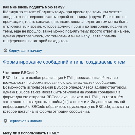
Как мне вновь поднять мою тему?
Щёлкнув по ссылке «Поднять тему» при просмотре темы, вы можете
«поднять» её в верхнюю часть первой страницы форума. Если этого не
происходит, то это означает, что возможность поднятия тем могла быть
отключена, или время, которое должно пройти до повторного поднятия
темы, ещё не прошло. Также можно поднять тему, просто ответив на неё,
однако удостоверьтесь, что тем самым вы не нарушаете правила
конференции, на которой находитесь.
Вернуться к началу
Форматирование сообщений и типы создаваемых тем
Что такое BBCode?
BBCode — это особая реализация HTML, предлагающая большие
возможности по форматированию отдельных частей сообщения.
Возможность использования BBCode определяется администратором,
однако BBCode также может быть отключён на уровне сообщения в
форме для его отправки. BBCode очень похож на HTML, но теги в нём
заключаются в квадратные скобки [ и ], а не в < и >. За дополнительной
информацией о BBCode обратитесь к руководству по BBCode, ссылка на
которое доступна из формы отправки сообщений.
Вернуться к началу
Могу ли я использовать HTML?