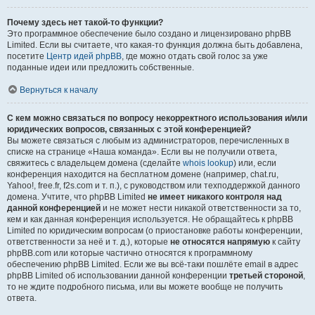
Почему здесь нет такой-то функции?
Это программное обеспечение было создано и лицензировано phpBB
Limited. Если вы считаете, что какая-то функция должна быть добавлена,
посетите
Центр идей phpBB
, где можно отдать свой голос за уже
поданные идеи или предложить собственные.
Вернуться к началу
С кем можно связаться по вопросу некорректного использования и/или
юридических вопросов, связанных с этой конференцией?
Вы можете связаться с любым из администраторов, перечисленных в
списке на странице «Наша команда». Если вы не получили ответа,
свяжитесь с владельцем домена (сделайте
whois lookup
) или, если
конференция находится на бесплатном домене (например, chat.ru,
Yahoo!, free.fr, f2s.com и т. п.), с руководством или техподдержкой данного
домена. Учтите, что phpBB Limited
не имеет никакого контроля над
данной конференцией
и не может нести никакой ответственности за то,
кем и как данная конференция используется. Не обращайтесь к phpBB
Limited по юридическим вопросам (о приостановке работы конференции,
ответственности за неё и т. д.), которые
не относятся напрямую
к сайту
phpBB.com или которые частично относятся к программному
обеспечению phpBB Limited. Если же вы всё-таки пошлёте email в адрес
phpBB Limited об использовании данной конференции
третьей стороной
,
то не ждите подробного письма, или вы можете вообще не получить
ответа.