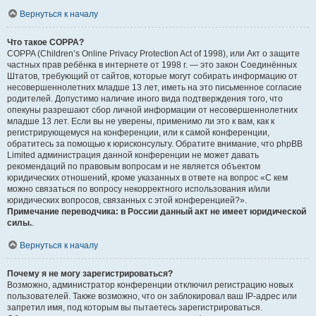
Вернуться к началу
Что такое COPPA?
COPPA (Children’s Online Privacy Protection Act of 1998), или Акт о защите
частных прав ребёнка в интернете от 1998 г. — это закон Соединённых
Штатов, требующий от сайтов, которые могут собирать информацию от
несовершеннолетних младше 13 лет, иметь на это письменное согласие
родителей. Допустимо наличие иного вида подтверждения того, что
опекуны разрешают сбор личной информации от несовершеннолетних
младше 13 лет. Если вы не уверены, применимо ли это к вам, как к
регистрирующемуся на конференции, или к самой конференции,
обратитесь за помощью к юрисконсульту. Обратите внимание, что phpBB
Limited администрация данной конференции не может давать
рекомендаций по правовым вопросам и не является объектом
юридических отношений, кроме указанных в ответе на вопрос «С кем
можно связаться по вопросу некорректного использования и/или
юридических вопросов, связанных с этой конференцией?».
Примечание переводчика: в России данный акт не имеет юридической
силы.
.
Вернуться к началу
Почему я не могу зарегистрироваться?
Возможно, администратор конференции отключил регистрацию новых
пользователей. Также возможно, что он заблокировал ваш IP-адрес или
запретил имя, под которым вы пытаетесь зарегистрироваться.