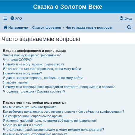
Сказка о Золотом Веке
FAQ
Вход
П
На главную
Список форумов
Часто задаваемые вопросы
о
Часто задаваемые вопросы
и
с
Вход на конференцию и регистрация
Зачем мне нужно регистрироваться?
к
Что такое COPPA?
Почему я не могу зарегистрироваться?
Я только что зарегистрировался, но не могу войти!
Почему я не могу войти?
Я давно зарегистрирован, но больше не могу войти!
Я забыл пароль!
Почему мне периодически приходится повторять ввод имени и пароля?
Что делает функция «Удалить cookies»?
Параметры и настройки пользователя
Как мне изменить мои настройки?
Как избежать появления моего имени в списке «Кто сейчас на конференции»?
На конференции неправильное время!
Я изменил часовой пояс, но время всё равно неправильное!
Моего языка нет в списке!
Что означают изображения рядом с моим именем пользователя?
Как мне включить отображение аватары?