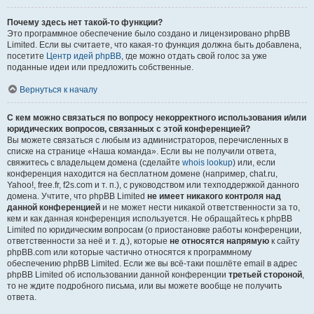
Почему здесь нет такой-то функции?
Это программное обеспечение было создано и лицензировано phpBB
Limited. Если вы считаете, что какая-то функция должна быть добавлена,
посетите
Центр идей phpBB
, где можно отдать свой голос за уже
поданные идеи или предложить собственные.
Вернуться к началу
С кем можно связаться по вопросу некорректного использования и/или
юридических вопросов, связанных с этой конференцией?
Вы можете связаться с любым из администраторов, перечисленных в
списке на странице «Наша команда». Если вы не получили ответа,
свяжитесь с владельцем домена (сделайте
whois lookup
) или, если
конференция находится на бесплатном домене (например, chat.ru,
Yahoo!, free.fr, f2s.com и т. п.), с руководством или техподдержкой данного
домена. Учтите, что phpBB Limited
не имеет никакого контроля над
данной конференцией
и не может нести никакой ответственности за то,
кем и как данная конференция используется. Не обращайтесь к phpBB
Limited по юридическим вопросам (о приостановке работы конференции,
ответственности за неё и т. д.), которые
не относятся напрямую
к сайту
phpBB.com или которые частично относятся к программному
обеспечению phpBB Limited. Если же вы всё-таки пошлёте email в адрес
phpBB Limited об использовании данной конференции
третьей стороной
,
то не ждите подробного письма, или вы можете вообще не получить
ответа.