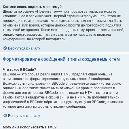
Как мне вновь поднять мою тему?
Щёлкнув по ссылке «Поднять тему» при просмотре темы, вы можете
«поднять» её в верхнюю часть первой страницы форума. Если этого не
происходит, то это означает, что возможность поднятия тем могла быть
отключена, или время, которое должно пройти до повторного поднятия
темы, ещё не прошло. Также можно поднять тему, просто ответив на неё,
однако удостоверьтесь, что тем самым вы не нарушаете правила
конференции, на которой находитесь.
Вернуться к началу
Форматирование сообщений и типы создаваемых тем
Что такое BBCode?
BBCode — это особая реализация HTML, предлагающая большие
возможности по форматированию отдельных частей сообщения.
Возможность использования BBCode определяется администратором,
однако BBCode также может быть отключён на уровне сообщения в
форме для его отправки. BBCode очень похож на HTML, но теги в нём
заключаются в квадратные скобки [ и ], а не в < и >. За дополнительной
информацией о BBCode обратитесь к руководству по BBCode, ссылка на
которое доступна из формы отправки сообщений.
Вернуться к началу
Могу ли я использовать HTML?